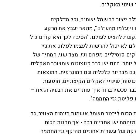
שינוי האקלים.
לם ייצור החשמל ישתנה, וכל הדלקים
ו וייעלמו מהעולם", מתאר יעבץ את הרקע
קשת להציע לעולם. "הסיבה לכך היא קודם כול
ם לא יכול להרשות לעצמו לפלוט את גזי
 פוסיליים מפחם וגז. מצד שני, המחיר של
יותר. היום יש כבר קונצנזוס שמשבר האקלים
גם מבחינה כלכלית וגם דמוגרפית. התוצאות
פות, שינויי האקלים הקיצוניים, תופעות
 כבר עכשיו ברור איך פותרים את הבעיה הזאת –
פליטת גזי החממה".
ת הכוח לייצור חשמל אשמות בזיהום האוויר, גם
זהמת יש אחריות רבה - אך תחנות הכוח
קת של עשרות אחוזים מהיקף גזי החממה