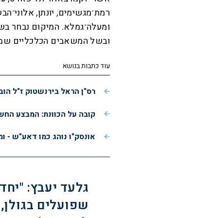
רמת־מגשימים, יונתן, אלוני־הבש
ומעלה־גמלא. המיקום נבחר בש
ובשל המשאבים הכלכליים שמתח
עוד כתבות בנושא
רס"ן הראל בירנשטוק ז"ל הוב
קובה על הכוונת: המבצע הח
אונסק"ו נוהג כמו דאע"ש - ו
גלעד יעבץ: "יחד
שפועלים בגולן,