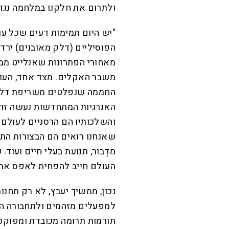
ולתרום את חלקנו במלחמה נגד 
"יש היום תמימות דעים שכל עו
הפוסיליים (דלק מאובנים) ירד
מאחורי הפתרונות שאנלייט מב
משבר האקלים. מצד אחד, העול
החממה שנפלטים משריפת דלקים
האנרגיות המתחדשות נעשה זול 
והשלכותיו הם הרסניים לעולם 
שאנחנו רואים הם הבצורות התכו
מדְבור, תנועת בעלי חיים ועוד.
העולם חייב להפחית לאפס את 
נכון, ממשיך יעבץ, לא רק תחנו
למפעלים מזהמים ולתחבורה המ
תורמות תרומה מכובדת ומפוקפ