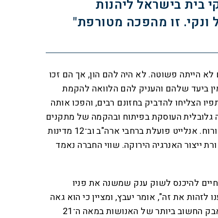
י בית בישראל ליהנות
 ונקי. זו מהפכה מטורפת"
 הייתה פשוטה. לא היה להם הון, אך הם זכו
ין ביעד שלהם והעניק להם הלוואה להקמת
פיו הצליחו להדביק בחזונם רבים, והפכו אותה
 גלובלית העוסקת בפיתוח ובהקמה של מתקנים
ליצירת חשמל ממקורות שמש ורוח. אנלייט פועלת ברחבי ארה"ב וב־12 מדינות
ת ייצור האנרגיה הירוקה. שווי החברה נאמד
חיים להיכנס לשוק ענק שמשנה את פניו
לזהות את זה", אומר יעבץ, ומציין כי הוא גאה
על ההזדמנות "לקחת חלק במאבק החשוב ביותר של האנושות במאה ה־21