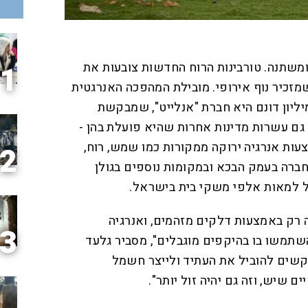
ומשתנה. טורבינות הרוח החדשות צובעות את
1
מזכיר נוף אירופי. מובילת המהפכה האנרגטית
ל הארץ המשתרע על 1.2 מיליון דונם היא חברת "אנלייט", שמבקשת
גם עשרות מדינות אחרות שהיא פועלת בהן -
ת אנרגיה ירוקה ממקורות כמו שמש, רוח,
2
חברה בעמק הבכא ובמקומות נוספים בגולן
 למאות אלפי משקי בית בישראל.
 רק באמצעות דלקים מזהמים, ואנרגיה
3
תמשו בו בהיקפים מוגבלים", מסביר גלעד
מבקשים להוביל את העתיד ולייצר חשמל
 שיש, וזה גם יהיה זול יותר".