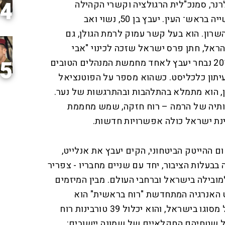
4
רנר, סמנכ"לית הרגולציה וקשרי הקהילה
במשרדי החברה שבאזור התעשייה בראש־ העין. יעבץ בן 50, נשוי ואב
שרון. הוא בעל קשר עמוק לרמת הגולן, גם
ראל, חתן פרס ישראל שזכה לכינוי "אבי
5
ההתיישבות בגולן". בדצמבר 2019 נבחר יעבץ לאחד מחמשת המנהלים הטובים
עיתון כלכליסט. כשהוא מספר על הפוטנציאל
ן, הוא מתמלא בהתלהבות ובהתרגשות של נער.
ותיה של הרמה – רוח חזקה, שמש מחממת
ינת ישראל כולה אפשרויות חדשות.
רה בתחום ההייטק הביטחוני, הקים יעבץ את אנלייט,
ת ש־98% ממניותיה בבעלות הציבור, יחד עם שניים מחבריו - צפריר
למובילה בישראל וברחבי העולם. מבין המיזמים
קט האנרגיה המתחדשת "רוח בראשית" הוא
המרגש ביותר. זהו המיזם הגדול מסוגו בישראל, והוא יכלול 39 טורבינות רוח
ל שטחיהם החקלאיים של שמונה יישובים: