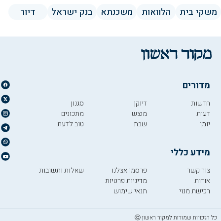
משקי בית
הלוואות
משכנתא
בנק ישראל
דיור
מדורים
חדשות
דיוקן
סגנון
דעות
מוצש
מתכונים
יומן
שבת
טוב לדעת
מידע כללי
צור קשר
פרסמו אצלנו
שאלות ותשובות
אודות
מדיניות פרטיות
רכישת מנוי
תנאי שימוש
כל הזכויות שמורות למקור ראשון ⓒ