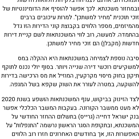
ובמחזור משכנתא. לכך אפשר להוסיף את הדומיננטיות של
זוכי תוכנית "מחיר למשתכן". למרות עיכובים ברבים
מהמיזמים, מספר הלווים בקבוצת קוני הדירות הזו גדל
בהתמדה. למעשה, רוב לווי המשכנתאות לשם קניית דירות
חדשות (מקבלן) הם זוכי מחיר למשתכן.
סיבה נוספת לצמיחה במשכנתאות היא ההקלה במס
למשקיעים רוכשי דירה שנייה ויותר. בסוף יולי נכנס לתוקף
תיקון בחוק מיסוי מקרקעין, המוזיל את מס הרכישה בדירות
להשקעה, במטרה לעורר את השוק שקפא בשל המגפה.
לצד הזינוק בביקוש, ענף המשכנתאות הושפע בשנת 2020
לא מעט ממשבר הקורונה. בעקבות המשבר הכלכלי אפשר
בנק ישראל דחייה (גרייס) בתשלום ההחזר החודשי על
המשכנתא, ובתקופת הסגר הראשון נרשמה "התנפלות" על
האפשרות הזו, אך בחודשים האחרונים חזרו רוב הלווים