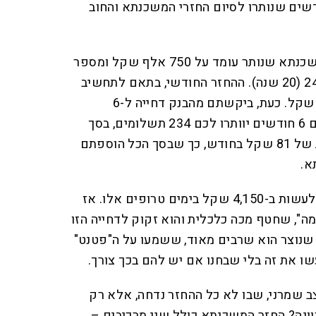
שים שנותרו לסיום החזרי המשכנתא והחוב
הנה דוגמה, נניח שסך החזר המשכנתא שנותר עומד על 750 אלף שקל ומספר
התשלומים שנותרו עומד על 240 (20 שנה). ההחזר החודשי, בתאם לתחשיב
ריבית שעשינו, עומד על 4,080 שקל. כעת, ביקשתם מהבנק דחייה ל-6
חודשים. המשמעות היא שבתום 6 חודשים יוותרו לכם 234 תשלומים, בסך
4,161 שקל מדי חודש. תוספת של 81 שקל בחודש, כך שבסך הכל הוספתם
תשאלו את עצמכם מה אפשר לעשות ב-4,150 שקל בימים טרופים אלו. אז
מה", שחטף מכה כלכלית והוא זקוק לדחייה הזו
 שנוצר הוא שרבים מאוד, ששמעו על ה"פטנט"
ו את זה בלי שבחנו אם יש להם בכך צורך.
 שמרני, שבו לא כל ההחזר נדחה, אלא רק
כוונה? החזר המשכנתא כולל שני מרכיבים –