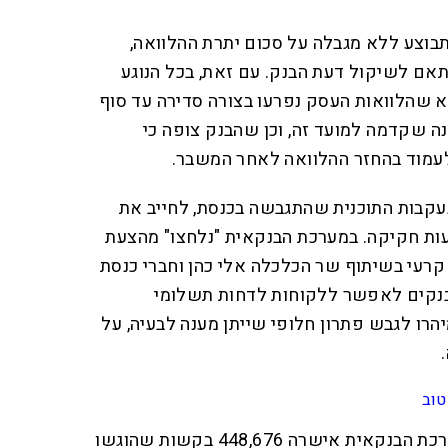
בוצע ללא מגבלה על סכום יתרת ההלוואה,
 חודשים, בהתאם לשיקול דעת הבנק. עם זאת, בכל הנוגע
וא שהלוואות העסק נפרעו בצורה סדירה עד סוף
2020 במהלך שנה שקדמה למועד זה, וכן שהבנק צופה כי
עמוד בהחזר ההלוואה לאחר המשבר.
עקבות התוכנית שהתגבשה בכנסת, לחייב את
ות חקיקה. במערכת הבנקאית "נלחצו" מהצעת
רעי בשיתוף שר הכלכלה אלי כהן וחברי כנסת
בנקים לאפשר ללקוחות לדחות תשלומי
הרו לגבש פתרון חלופי שייתן מענה לבעיה, על
טוב
עוד לפני הרחבת ההקלות, המערכת הבנקאית אישרה 448,676 בקשות שהוגשו