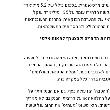
לדחיית תשלומי הלוואות, בחודשים מרס-אפריל, בסכום כולל של 5.2 מיליארד
שקל. יתרת האשראי בגינו התבקשה הדחייה עומד על 135 מיליארד שקל,
 תיק האשראי של המערכת הבנקאית. בתחום המשכנתאות
תיק המשכנתאות.
ויות הדחייה ולהצטרף למאות אלפי
רט במשכנתאות, אינה המצאה חדשה, ולמעשה
 ההבדל הפעם הוא שהבנקים, כאמור, הרחיבו
הם לא גובים כעת "עמלת הקפאת תשלומים"
ההטבה" הזו עולה כסף. גם אם הבנק ויתר על
ל ההלוואה או על הריבית. הבנק גם לא מאריך
קופת ההלוואה בעוד 6 חודשים. הוא פשוט "מעמיס" את החוב של ששת