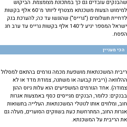
שהבנקים עובדים גם כך במתכונת מצומצמת. הביקוש
למימוש הצעות משכנתא מצטרף ליותר מ־60 אלף בקשות
לדחיית תשלומים ("גרייס") שהוגשו עד כה; להערכת בנק
ישראל המספר יגיע ל־140 אלף בקשות גרייס עד ערב חג
הפסח.
הכי מעניין
ריבית המשכנתאות מושפעת מכמה גורמים בהתאם למסלול
ההלוואה (ריבית קבועה או משתנה, צמודת מדד או לא
צמודה). אחד הגורמים המשפיעים הוא עלות גיוס ההון
בבנקים: כלומר, הבנקים מגייסים כסף באמצעות אגרות
חוב, ומלווים אותו לנוטלי המשכנתאות. העלייה בתשואות
אגרות החוב, המתרחשת כעת בשווקים הסוערים, מעלה גם
את הריבית על המשכנתא.