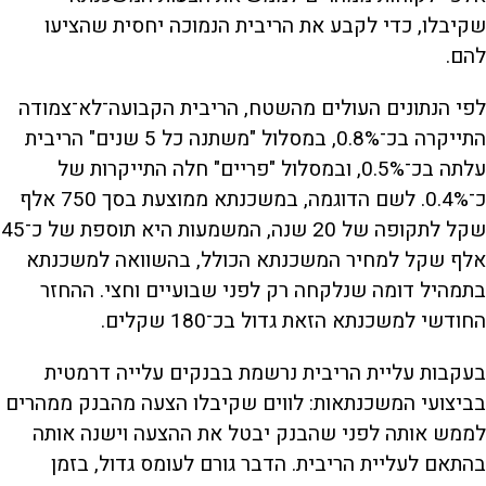
שקיבלו, כדי לקבע את הריבית הנמוכה יחסית שהציעו
להם.
לפי הנתונים העולים מהשטח, הריבית הקבועה־לא־צמודה
התייקרה בכ־0.8%, במסלול "משתנה כל 5 שנים" הריבית
עלתה בכ־0.5%, ובמסלול "פריים" חלה התייקרות של
כ־0.4%. לשם הדוגמה, במשכנתא ממוצעת בסך 750 אלף
שקל לתקופה של 20 שנה, המשמעות היא תוספת של כ־45
אלף שקל למחיר המשכנתא הכולל, בהשוואה למשכנתא
בתמהיל דומה שנלקחה רק לפני שבועיים וחצי. ההחזר
החודשי למשכנתא הזאת גדול בכ־180 שקלים.
בעקבות עליית הריבית נרשמת בבנקים עלייה דרמטית
בביצועי המשכנתאות: לווים שקיבלו הצעה מהבנק ממהרים
לממש אותה לפני שהבנק יבטל את ההצעה וישנה אותה
בהתאם לעליית הריבית. הדבר גורם לעומס גדול, בזמן