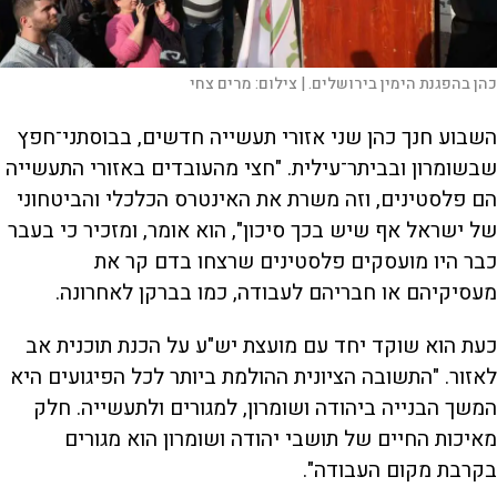
כהן בהפגנת הימין בירושלים. |
צילום:
מרים צחי
השבוע חנך כהן שני אזורי תעשייה חדשים, בבוסתני־חפץ
שבשומרון ובביתר־עילית. "חצי מהעובדים באזורי התעשייה
הם פלסטינים, וזה משרת את האינטרס הכלכלי והביטחוני
של ישראל אף שיש בכך סיכון", הוא אומר, ומזכיר כי בעבר
כבר היו מועסקים פלסטינים שרצחו בדם קר את
מעסיקיהם או חבריהם לעבודה, כמו בברקן לאחרונה.
כעת הוא שוקד יחד עם מועצת יש"ע על הכנת תוכנית אב
לאזור. "התשובה הציונית ההולמת ביותר לכל הפיגועים היא
המשך הבנייה ביהודה ושומרון, למגורים ולתעשייה. חלק
מאיכות החיים של תושבי יהודה ושומרון הוא מגורים
בקרבת מקום העבודה".