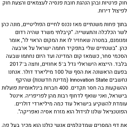
חוק פרטיות ובהן הנהגת חובת פנסיה לעצמאים והצעת חוק
לפיצול דירות.
בתוך פחות משנתיים מאז נכנס לחיים הפוליטיים, מונה כהן
לשר הכלכלה והתעשייה. "קיבלתי משרד שהיה רדום
ומנומנם, במטרה שאחזיר לו את המקום הראוי לו", אומר
כהן. "בשנתיים שלי בתפקיד חתמה ישראל על ארבעה
הסכמי סחר, כשמאז קום המדינה ועד היום נחתמו שבעה
בלבד. הייצוא הישראלי גדל ב־5 אחוזים, וחצה ב־2017
בפעם הראשונה את הסף של 100 מיליארד דולר. אנחנו
נחשבים Innovation State (מדינת חדשנות) שהיקף
ההשקעות בה חסר תקדים. 400 חברות בינלאומיות פועלות
בישראל, ואני שואף לדחוף רבות מהן לפריפריה. אינטל
עומדת להשקיע בישראל עוד כמה מיליארדי דולרים.
הפוטנציאל שלנו לגידול הוא מזרח אסיה ואפריקה".
את דף המסרים שמדקלמים אנשי כולנו הוא מכיר בעל פה.