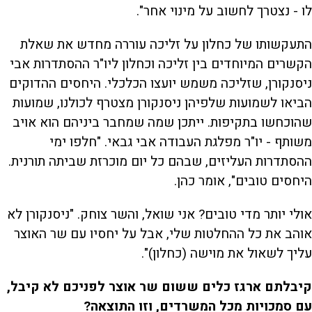
לו - נצטרך לחשוב על מינוי אחר".
התעקשותו של כחלון על זליכה עוררה מחדש את שאלת
הקשרים המיוחדים בין זליכה וכחלון ליו"ר ההסתדרות אבי
ניסנקורן, שזליכה משמש יועצו הכלכלי. היחסים ההדוקים
הביאו לשמועות שלפיהן ניסנקורן מצטרף לכולנו, שמועות
שהוכחשו בתקיפות. ייתכן שמה שמחבר ביניהם הוא אויב
משותף - יו"ר מפלגת העבודה אבי גבאי. "חלפו ימי
ההסתדרות העליזים, שבהם כל יום מוכרזת שביתה תורנית.
היחסים טובים", אומר כהן.
אולי יותר מדי טובים? אני שואל, והשר צוחק. "ניסנקורן לא
אוהב את כל ההחלטות שלי, אבל על יחסיו עם שר האוצר
עליך לשאול את מוישה (כחלון)".
קיבלתם ארגז כלים ששום שר אוצר לפניכם לא קיבל,
עם סמכויות מכל המשרדים, וזו התוצאה?