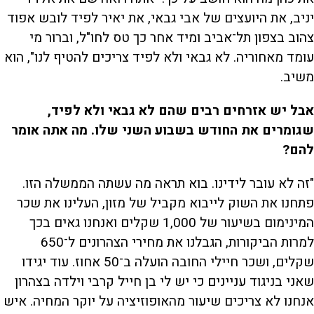
יניב, את היועצים של אבי גבאי, את יאיר לפיד לובש אפוד
צהוב בצפון תל־אביב ומיד אחר כך טס לחו"ל, וברור מי
עומד מאחוריה. לא גבאי ולא לפיד צריכים להטיף לנו", הוא
משיב.
אבל יש אזרחים רבים שהם לא גבאי ולא לפיד,
שגומרים את החודש בשבוע השני שלו. מה אתה אומר
להם?
"זה לא עובר לידינו. בוא תראה מה עשתה הממשלה הזו.
פתחנו את השוק לייבוא מקביל של מזון, העלינו את שכר
המינימום בשיעור של 1,000 שקלים ואנחנו גאים בכך
למרות הביקורות, הגבלנו את מחירי הצהרונים ל־650
שקלים, ושכר חיילי החובה הועלה ב־50 אחוז. עוד יגידו
שאני בניגוד עניינים כי יש לי בן חייל קרבי וילדה בצהרון
אנחנו לא צריכים שיעור מהאופוזיציה על יוקר המחיה. איש