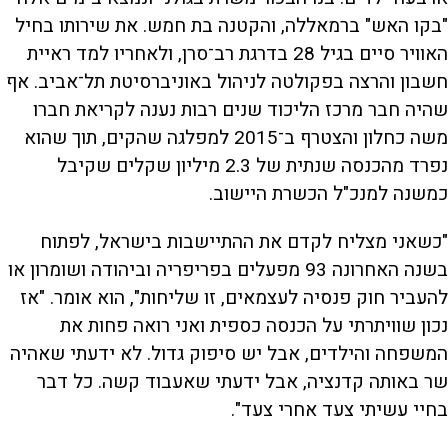
"בקו האש" ברמאללה, והקטנה בת חמש. את שירותו בחיל
האוויר סיים בגיל 28 בדרגת רב־סרן, ולאחריו למד ראיית
חשבון והרצה בפקולטה לניהול באוניברסיטת תל־אביב. אף
שהיה חבר מרכז הליכוד שנים רבות נענה לקריאת חברו
משה כחלון והצטרף ב־2015 למפלגה שהקים, תוך שהוא
נפרד מהכנסה שנתית של 2.3 מיליון שקלים שקיבל
כמשנה למנכ"ל הכשרת היישוב.
"כשאני מצליח לקדם את ההתיישבות בישראל, לפתוח
בשנה האחרונה 93 מפעלים בפריפריה וביהודה ושומרון או
להעביר חוק פנסיה לעצמאים, זו שליחות", הוא אומר. "אז
נכון שוויתרתי על הכנסה כספית ואני רואה פחות את
המשפחה והילדים, אבל יש סיפוק גדול. לא ידעתי שאהיה
שר באותה קדנציה, אבל ידעתי שאעבוד קשה. כל דבר
בחיי עשיתי צעד אחרי צעד".