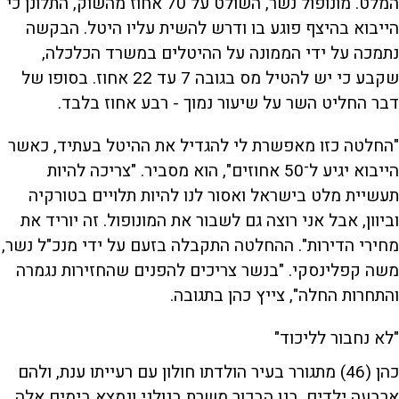
המלט. מונופול נשר, השולט על 70 אחוז מהשוק, התלונן כי
הייבוא בהיצף פוגע בו ודרש להשית עליו היטל. הבקשה
נתמכה על ידי הממונה על ההיטלים במשרד הכלכלה,
שקבע כי יש להטיל מס בגובה 7 עד 22 אחוז. בסופו של
דבר החליט השר על שיעור נמוך - רבע אחוז בלבד.
"החלטה כזו מאפשרת לי להגדיל את ההיטל בעתיד, כאשר
הייבוא יגיע ל־50 אחוזים", הוא מסביר. "צריכה להיות
תעשיית מלט בישראל ואסור לנו להיות תלויים בטורקיה
וביוון, אבל אני רוצה גם לשבור את המונופול. זה יוריד את
מחירי הדירות". ההחלטה התקבלה בזעם על ידי מנכ"ל נשר,
משה קפלינסקי. "בנשר צריכים להפנים שהחזירות נגמרה
והתחרות החלה", צייץ כהן בתגובה.
"לא נחבור לליכוד"
כהן (46) מתגורר בעיר הולדתו חולון עם רעייתו ענת, ולהם
ארבעה ילדים. בנו הבכור משרת בגולני ונמצא בימים אלה