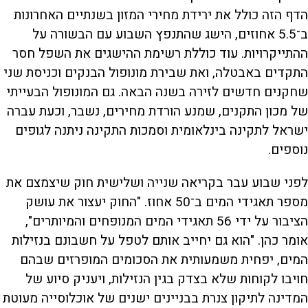
הדף הזה כולל את ירידת מחירי המזון בשנתיים האחרונות
ב־5.5 אחוזים, הישג שהתנפץ השבוע עם הבשורה על
ההתייקרויות. עוד כוללת רשימת ההישגים את השפל חסר
התקדים באבטלה, ואת שבירת מונופול הבנקים וכניסת שני
שחקנים חדשים לזירה בשנה הבאה. גם המונופול הבעייתי
של מכון התקנים, שמנע הורדת מחירים, נשבר, וכעת עברה
ישראל לתקינה בינלאומית וסמכות התקינה ניתנה לגופים
נוספים.
לפני שבוע עבר בקריאה שנייה ושלישית חוק שיצמצם את
מספר תאגידי המים ב־50 אחוז. "החוק יעצור את עושק
הציבור על ידי 56 תאגידי המים המנופחים והמיותרים",
אומר כהן. "הוא גם יחייב אותם לטפל על חשבונם בנזילות
המים, יפחית משמעותית את הסכומים המופרזים שבהם
חויבו לקוחות שלא בצדק בגין הנזילות, ויעניק סיוע של
המדינה לתיקון צנרת בבניינים ישנים של אוכלוסייה מעוטת