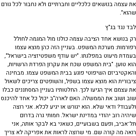
את עצמה בנושאים כלכליים וחברתיים ולא נחבור לכל גורם
שהוא".
לבד נגד בג"ץ
רק בנושא אחד הציבה עצמה כולנו מול המגמה לחולל
רפורמות: מערכת המשפט. בעניין הזה כהן מוצא עצמו
בעמדת מיעוט במפלגתו. "יש עודף משפטיזציה בישראל",
הוא טוען. "בית המשפט שכח את עקרון הפרדת הרשויות,
והאקטיביזם השיפוטי פוגע בבית המשפט עצמו. מבחינה
ציבורית הוא מוצא עצמו בשפל, והשופטים צריכים לשאול
את עצמם איך הגיעו לכך. החלטותיו בעניין המסתננים כבלו
שוב ושוב את הממשלה. האם לארה"ב יכול כל אחד להיכנס
ולעבוד? ודאי שלא. הוא יגורש או יגיע לכלא. אני רוצה
שיהיה רוב יהודי במדינת ישראל. חמותי גרה בדרום
תל־אביב, ופעם בשבועיים, כשאני בא לבקר אותה, אני
רואה מה קורה שם. מי שרוצה לראות את אפריקה לא צריך