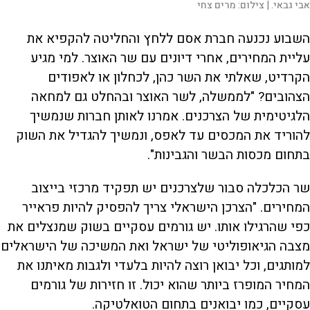
אבי גבאי. |
צילום:
מרים צחי
השבוע נכנעה חברת אסם ללחץ והחליטה להקפיא את
עליית המחירים, אחרי דיונים עם שר האוצר. למי מגיע
הקרדיט, שאלתי את השר כהן, לכחלון או לאפודים
הצהובים? "לממשלה, לשר האוצר ובהחלט גם למחאה
הלגיטימית של הצרכנים. אמרנו לאותן חברות שנמשיך
להוריד את המכסים עד לאפס, ונמשיך להגדיל את השוק
בתחום מכסות הבשר והגבינות".
שר הכלכלה סבור שלצרכנים יש תפקיד מרכזי בייצוב
המחירים. "הצרכן הישראלי צריך להפסיק להיות פראייר
כפי שהרגילו אותו. יש גורמים עסקיים בשוק שמנצלים את
מצבה הגיאופוליטי של ישראל ואת המשיכה של הישראלים
למותגים, וכל יבואן רוצה להיות בלעדי ולגבות מאיתנו את
המחיר המופרז ביותר שהוא יכול. זו חזירות של גורמים
עסקיים, כמו יבואנים בתחום הטואלטיקה.