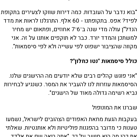
"בוא נדבר על העובדות. כמה דירות שווקו לצעירים בתקופת
לפיד? אפס. בתקופתנו - 60 אלף. התרגלנו לראות את מדד
הנדל"ן עולה מדי שנה ב־6־7 אחוזים, ופתאום יש מחיר
למשתכן והמדד יורד. כבר לא תוקפים אותנו על זה. אני
מקווה שהציבור ישפוט לפי עשייה ולא לפי סיסמאות".
כולל סיסמאות "נטו כחלון"?
"אני פוגש קהלים רבים שלא יודעים מה ההישגים שלנו.
הסיסמאות עוזרות לנו להעביר את המסר. כשנגיע לבחירות
נביא רשימה גדולה מאוד של הישגים".
שברנו את המונופול
בעקבות הגעת מחאת האפודים הצהובים לישראל, נשמעו
טענות כי מדובר בהפגנות פוליטיות ולא אותנטיות. שאלתי
את כהן מה הוא חושב על כך. "אתה רואה שם את אלדד