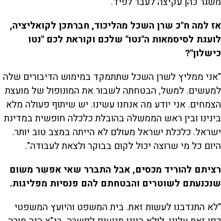
משגר כהן עקיצה לעבר לפיד.
אז למה ח"כ שרן השכל מהליכוד, חברתכן לקואליציה,
לועגת לסיסמאות ה"נטו" שלכם וקוראת לכם "נטו
כישלון"?
"אני ממליץ לשרן השכל שתתמקד במימוש הדיבורים שלה
למעשים. למשל, הבטחתה לשבור את המונופול של מועצת
הצמחים. אני יודע מה אנחנו עשינו. יש שיתוף פעולה מלא
בינינו ובין ראש הממשלה בהובלת כלכלה חופשית במדינת
ישראל. כלכלת ישראל מעולם לא הייתה במצב טוב יותר.
היום כל מי שרוצה יכול לקום בבוקר ולצאת לעבודה".
רציתם להוריד מכסים, אבל התברר שאי אפשר משום
שנכנעתם לשוטרים והבטחתם להם פנסיות מפליגות.
"לא התנדבנו לעשות זאת. בית המשפט והיועץ המשפטי
כפו זאת עלינו. לולא היינו מגיעים לפשרה, בג"ץ היה מורה