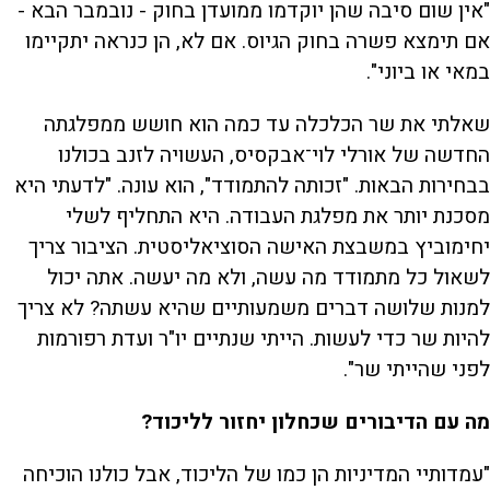
"אין שום סיבה שהן יוקדמו ממועדן בחוק - נובמבר הבא -
אם תימצא פשרה בחוק הגיוס. אם לא, הן כנראה יתקיימו
במאי או ביוני".
שאלתי את שר הכלכלה עד כמה הוא חושש ממפלגתה
החדשה של אורלי לוי־אבקסיס, העשויה לזנב בכולנו
בבחירות הבאות. "זכותה להתמודד", הוא עונה. "לדעתי היא
מסכנת יותר את מפלגת העבודה. היא התחליף לשלי
יחימוביץ במשבצת האישה הסוציאליסטית. הציבור צריך
לשאול כל מתמודד מה עשה, ולא מה יעשה. אתה יכול
למנות שלושה דברים משמעותיים שהיא עשתה? לא צריך
להיות שר כדי לעשות. הייתי שנתיים יו"ר ועדת רפורמות
לפני שהייתי שר".
מה עם הדיבורים שכחלון יחזור לליכוד?
"עמדותיי המדיניות הן כמו של הליכוד, אבל כולנו הוכיחה