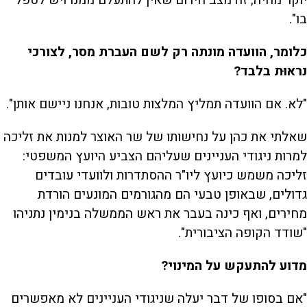
יוקר מחיה, זה מצב חירום שאין להתעלם ממנו ויש לטפל
בו".
כלומר, הוועדה מונתה רק לשם העברת מסר, לצורכי
נראוּת בלבד?
"לא. אם הוועדה תמליץ המלצות טובות, אנחנו ניישם אותן".
שאלתי את כהן על נחישותו של שר האוצר למנות את זליכה
למרות ניגודי העניינים שעליהם הצביע היועץ המשפטי:
זליכה משמש כיועץ ליו"ר ההסתדרות ולוועדי עובדים
גדולים, שבאופן טבעי הם מהגורמים המונעים הורדת
מחירים, ואף כינה בעבר את ראש הממשלה בנימין נתניהו
"שודד הקופה הציבורית".
מדוע להתעקש על המינוי?
"אם בסופו של דבר יעלה שניגודי העניינים לא מאפשרים