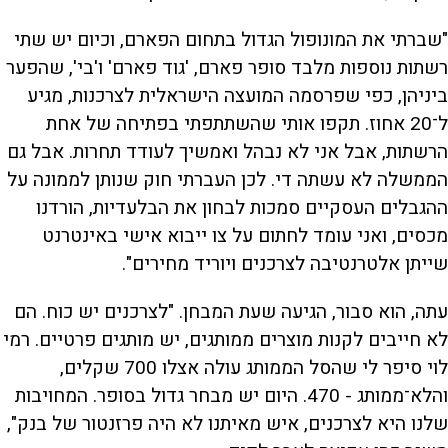
"שברתי את המונופול הגדול בתחום הפארם, וכיום יש שתי
רשתות נוספות מלבד סופר פארם, 'גוד פארם' ו'בי', שהפער
ביניהן, כפי שפרסמה המועצה הישראלית לצרכנות, מגיע
ל־20 אחוז. תקפו אותי שהשתתפתי בפתיחה של אחת
הרשתות, אבל אני לא נבהל ואמשיך לעודד תחרות. אבל גם
הממשלה לא עשתה די. לכן העברתי חוק שנותן לממונה על
ההגבלים העסקיים סמכות לבחון את הבלעדיות, הורדנו
מכסים, ואני עומד לחתום על צו ייבוא אישי באינטרנט
שייתן אלטרנטיבה לצרכנים ויוריד מחירים".
עתה, הוא סבור, הגיעה שעת המבחן. "לצרכנים יש כוח. הם
לא חייבים לקנות מוצרים ממותגים, יש מותגים פרטיים. רמי
לוי סיפר לי שהסל הממותג עולה אצלו 700 שקלים,
והלא־ממותג - 470. היום יש מבחר גדול בסופר. המחויבות
שלנו היא לצרכנים, איש מאיתנו לא היה פרזנטור של בנק",