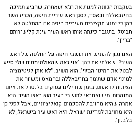
בעקבות הכוונה למנות את רג'א זעאתרה, שהביע תמיכה
בחיזבאללה ובאסד, לסגן ראש עיריית חיפה, הכריז השר
כהן כי ימנע תקציבים מעיריית חיפה אם ההחלטה לא
תבוטל. בתגובה כינתה אותו ראש העיר עינת קליש־רותם
"בריון".
האם נכון להעניש את תושבי חיפה על החלטה של ראש
העיר? שאלתי את כהן. "אני גאה שהאולטימטום שלי סייע
לבטל את המינוי הבזוי", הוא משיב. "לא אתן לגיטימציה
למינוי אדם שתומך בחיזבאללה ובחמאס ומשווה את
הציונות לדאעש, בזמן שחיילינו עסוקים בלנטרל את איום
המנהרות. מי שאחראי לתושבי העיר הוא ראש העיר. היא
אמרה שהיא מחויבת להסכמים קואליציוניים, אבל לפני כן
היא מחויבת למדינת ישראל. היא ראש עיר בישראל, לא
בלבנון".