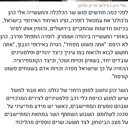
אלי כהן. |
צילום:
אריק סולטן
לפני כמה חודשים פגש שר הכלכלה והתעשייה אלי כהן
מ'כולנו' את עמנואל ז'ופרה, נציג האיחוד האירופי בישראל,
בכינוס חדשנות שהתקיים בירושלים, והזמין אותו לסיור
באזורי התעשייה ביהודה ושומרון. ז'ופרה התפתל וסירב. כהן
לא היסס: "אתה פשוט מפחד", הטיח באירופי הנבוך, "אתה
חושש לבוא ולראות במו עיניך כיצד יהודים ופלסטינים
עובדים יחד, בשוויון זכויות ושכר, וכיצד הקונספירציה
ההזויה על כך שישראל מפרה זכויות אדם בשטחים פשוט
קורסת".
השר כהן נחשב לסמן הימני של כולנו. הוא סבור למשל
שיש למנוע כניסת כלי רכב פלסטיניים לצירים המרכזיים
שבהם נוסעים המתיישבים, כאשר יש מידע מודיעיני על
סכנה לשלומם. השבוע השתתף השר במחאת המתיישבים
על מצב הביטחון, לצד תשעה שרים נוספים מהליכוד.