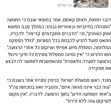
אסטרטגי, מדיני וצבאי - ולכל הצדדים נוח
זכי שלום
שחמאס ייראה כמסוגל לשלוט בעזה, על אף
שזו "פיקציה"
דובר חמאס, חאזם קאסם, אמר במוצאי שבת כי התנועה
"התנהלה בחיוביות ובאחריות גבוהה במהלך סבב המשא
ומתן האחרון", וכי "הדברים מתקדמים קדימה". לדבריו,
חמאס פועל להגיע להבנות בכל הסוגיות, "כולל הפסקת
המלחמה, התחלת סיוע אמיתי ושיקום כל אזורי הרצועה".
הוא הדגיש כי "אין נסיגה ממסלול מסירת כל תיקי ניהול
הרצועה לוועדה הלאומית" ומהאפשרות לאפשר לה לבצע
את תפקידה.
מנגד, ראש ממשלת ישראל בנימין נתניהו אמר בשבת כי
"עזה כבר אינה מהווה איום", והסביר זאת בנוכחות צה"ל
ב"אזור השפעה חדש" בתוך הרצועה. לדבריו, "אין מקום
לשיקום עזה ללא פירוז".