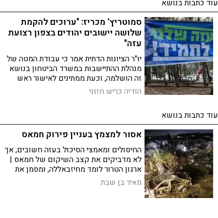
עוד כתבות בנושא
סמוטריץ' מכריז: "ערוכים להקמת
שלושה יישובים יהודים בצפון רצועת
עזה"
יו"ר הציונות הדתית אמר כי עבודת המטה של
מנהלת ההתיישבות במשרד הביטחון בנושא
זה הושלמה, וכעת ממתינים לאישור ראש
הממשלה: "צריך להשלים את כיבוש כל
הודיה כריש חזוני
רצועת עזה"
עוד כתבות בנושא
אסור למצמץ בעניין פירוק חמאס
החיסולים ומאמצי הסיכול בעזה חשובים, אך
לא מדביקים את קצב השיקום של חמאס |
ארגון הטרור לומד מחיזבאללה, ומסמן את
הרחפנים כדבר הבא | לישראל אסור
מאיר בן שבת
להסכים לאף יוזמה שאינה מבטיחה לפני
הכל את פירוק חמאס מנשקו