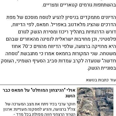
בהשתתפות גורמים קטאריים ומצריים.
הדיונים מתמקדים בניסיון להגיע לנוסח מוסכם של מפת
הדרכים שהציג מלאדנוב באפריל. חמאס, לפי הדיווח,
דורש הדרגתיות בתהליך ריכוז ומסירת הנשק לגורם
פלסטיני, וכן מחויבות ישראלית לנסיגה מהאזורים שבהם
היא מחזיקה ברצועה, שלפי הדיווח מהווים כ־70 אחוז
משטחה. שני המקורות בחמאס אמרו כי מתגבשת "נוסחה
חדשה" שנועדה לקרב עמדות סביב הסעיף השמיני, העוסק
בסוגיית הנשק.
עוד כתבות בנושא
אולי "הניצחון המוחלט" על חמאס כבר
הושג
חוקר ערבי בכיר ניתח את מצב המערכה של
צה"ל ברצועה, והגיע למסקנה מעניינת: ארגון
הטרור הרצחני חווה מפולת בכל מדד -