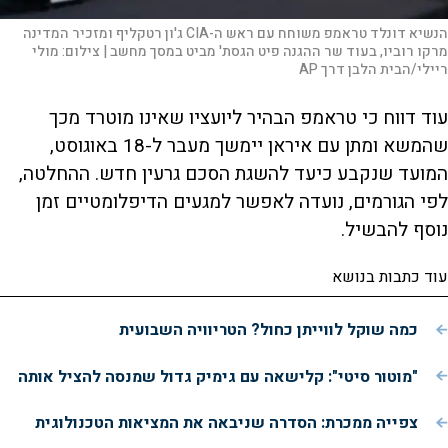
הנשיא דונלד טראמפ משוחח עם ראש ה-CIA ג'ון רטקליף ומזכיר המדינה
מרקו רוביו, בעוד שר ההגנה פיט הגסת' מביט במסך מחשב |
צילום:
מולי
ריילי/הבית הלבן דרך AP
עוד דווח כי טראמפ הבהיר ליועציו שאינו מוטרד מכך
שהמשא ומתן עם איראן יימשך מעבר ל-18 באוגוסט,
המועד שנקבע כיעד להשגת הסכם גרעין חדש. ההחלטה,
לפי הגורמים, נועדה לאפשר למגעים הדיפלומטיים זמן
נוסף להבשיל.
עוד כתבות בנושא
כמה שוקל לווייתן כחול? הטריוויה השבועית
"מוטור סיטי": קלישאה עם גימיק גדול שמנסה להציל אותה
צפייה ממכרת: הסדרה שניבאה את המציאות הטכנולוגית