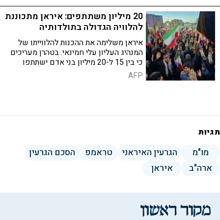
20 מיליון משתתפים: איראן מתכוננת
להלוויה הגדולה בתולדותיה
איראן משלימה את ההכנות להלווייתו של
המנהיג העליון עלי חמינאי. בטהרן מעריכים
כי בין 15 ל-20 מיליון בני אדם ישתתפו
בטקס – עוד לא ברור אם גם מוג'תבא יגיע
AFP
תגיות
מו"מ
הגרעין האיראני
טראמפ
הסכם הגרעין
ארה"ב
איראן