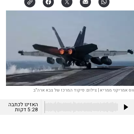
וס אמריקני ממריא |
צילום:
פיקוד המרכז של צבא ארה"ב
האזינו לכתבה
5:28
דקות