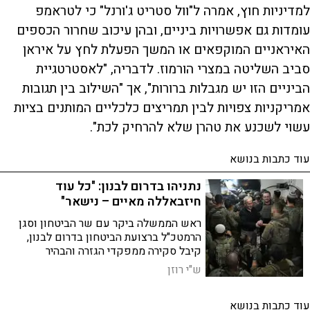
למדיניות חוץ, אמרה ל"וול סטריט ג'ורנל" כי לטראמפ
עומדות גם אפשרויות ביניים, ובהן עיכוב שחרור הכספים
האיראניים המוקפאים או המשך הפעלת לחץ על איראן
סביב השליטה במצרי הורמוז. לדבריה, "לאסטרטגיית
הביניים הזו יש מגבלות ברורות", אך "השילוב בין תגובות
אמריקניות צפויות לבין תמריצים כלכליים המותנים בציות
עשוי לשכנע את טהרן שלא להרחיק לכת".
עוד כתבות בנושא
נתניהו בדרום לבנון: "כל עוד
חיזבאללה מאיים – נישאר"
ראש הממשלה ביקר עם שר הביטחון וסגן
הרמטכ"ל ברצועת הביטחון בדרום לבנון,
קיבל סקירה ממפקדי הגזרה והבהיר
ללוחמים: ישראל לא תיסוג כל עוד
ש"י רוזן
חיזבאללה חמוש ומאיים עליה
עוד כתבות בנושא