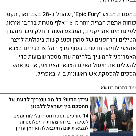
במסגרת מבצע "Epic Fury", שהחל ב-28 בפברואר, תקפו
כוחות ארצות הברית יותר מ-13 אלף מטרות ברחבי איראן.
לפי גורמים אמריקניים, המבצע השמיד חלק ניכר ממערך
הטילים והרחפנים של טהרן ופגע קשות ביכולתה לייצר
אמצעי לחימה חדשים. בסוף מרץ המליצו בכירים בצבא
האמריקני להמשיך בלחימה עוד מספר שבועות כדי
להשלים את חיסול האיום הצבאי האיראני, אך טראמפ
הסכים להפסקת אש ראשונית ב-7 באפריל.
עוד כתבות בנושא
עידן חדש? כל מה שצריך לדעת על
ההסכם בין ישראל ללבנון
14 סעיפים, נספח חסוי ובלי לוח זמנים
לנסיגה - בין ההצהרות הדיפלומטיות
למציאות שבה חיזבאללה ואיראן עדיין
בשטח. ניתוח מלא של ההסכם, ומה ישראל