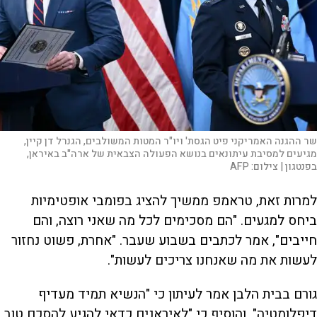
שר ההגנה האמריקני פיט הגסת' ויו"ר המטות המשולבים, הגנרל דן קיין,
מגיעים למסיבת עיתונאים בנושא הפעולה הצבאית של ארה"ב באיראן,
בפנטגון |
צילום:
AFP
למרות זאת, טראמפ ממשיך להציג בפומבי אופטימיות
ביחס למגעים. "הם מסכימים לכל מה שאני רוצה, והם
חייבים", אמר לכתבים בשבוע שעבר. "אחרת, פשוט נחזור
לעשות את מה שאנחנו צריכים לעשות".
גורם בבית הלבן אמר לעיתון כי "הנשיא תמיד מעדיף
דיפלומטיה", והוסיף כי "לאיראנים כדאי להגיע להסכם טוב