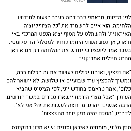
ישראל שמאי
צריכה לעשות כדי לנטרל את השפעתם
לפי הדיווח, טראמפ כבר דחה בעבר הצעות לחידוש
הלחימה. הוא איים להשמיד את "כל הציוויליזציה
האיראנית" ולהשתלט על מסוף יצוא הנפט המרכזי באי
ח'ארג, אך נסוג משתי היוזמות וחזר למסלול הדיפלומטי.
בעבר אמר ליועציו כי יחדש את המלחמה רק אם איראן
תהרוג חיילים אמריקנים.
"אם נפציץ, ואנחנו יכולים לעשות את זה בקלות רבה,
ונמשיך להפציץ עוד שבועיים או שלושה, לא יישאר להם
כלום", אמר טראמפ בחודש יוני, לפי הציטוט שהביא
העיתון. "אבל מצרי הורמוז יישארו סגורים במשך חודשים.
הרבה אנשים ייהרגו. מי רוצה לעשות את זה? אני לא".
לדבריו, "הסכם יהיה חזק יותר מהפצצות".
סוזן מלוני, מומחית לאיראן וסגנית נשיא מכון ברוקינגס