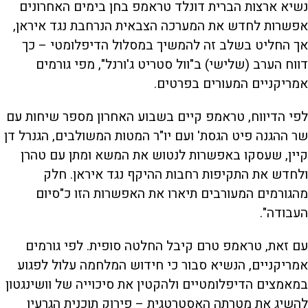
נשיא ארצות הברית דונלד טראמפ בחן בימים האחרונים
אפשרות לחדש את המערכה הצבאית הנרחבת נגד איראן,
אך החליט בשלב זה להמשיך במסלול הדיפלומטי – כך
דווח הערב (שלישי) ב"וול סטריט ג'ורנל", מפי גורמים
אמריקניים המעורים בפרטים.
לפי הדיווח, טראמפ קיים בשבוע האחרון מספר שיחות עם
שר ההגנה פיט הגסת' ועם יו"ר המטות המשולבים, הגנרל דן
קיין, שעסקו באפשרות לנטוש את המשא ומתן עם טהרן
ולחדש את התקיפות רחבות ההיקף נגד איראן. חלק
מהגורמים המעורבים תיארו את האפשרות הזו כ"סיום
העבודה".
עם זאת, טראמפ טרם קיבל החלטה סופית. לפי גורמים
אמריקניים, הנשיא סבור כי חידוש המלחמה עלול לפגוע
במאמצים הדיפלומטיים ולהקטין את סיכוייה של וושינגטון
להשיג את מטרתה האסטרטגית – פירוק תוכנית הגרעין