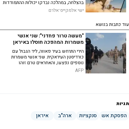
בהצלחה, במהלכה נבדקו יכולות ההתמודדות
מול "מגוון תרחישי תקיפה": "קצב ייצור
ישי אלמקייס־אלרם
המיירטים הואץ כדי להיות מוכנים לכל
תרחיש"
עוד כתבות בנושא
"מעשה טרור פחדני": שני אנשי
משמרות המהפכה חוסלו באיראן
הירי התרחש בעיר פאווה, ליד הגבול עם
כורדיסטן העיראקית. שני אנשי משמרות
נוספים נפצעו, והאחראים טרם זוהו
AFP
תגיות
הפסקת אש
סנקציות
ארה"ב
איראן