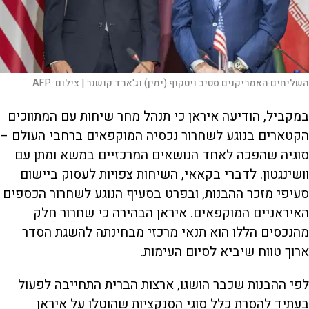
השליחים האמריקנים סטיב ויטקוף (ימין) וג'ארד קושנר |
צילום:
AFP
במקביל, הודיעה איראן כי תנהל מחר שיחות עם המתווכים
הקטארים בנוגע לשחרור נכסיה המוקפאים ברחבי העולם –
סוגיה שהפכה לאחד הנושאים המרכזיים במשא ומתן עם
וושינגטון. לדברי בקאאי, השיחות צפויות לעסוק ביישום
סעיפי מזכר ההבנות, ובפרט בסעיף הנוגע לשחרור הכספים
האיראניים המוקפאים. איראן הבהירה כי שחרור חלק
מהנכסים הללו הוא תנאי מרכזי מבחינתה להשגת הסדר
ארוך טווח שיביא לסיום העימות.
לפי ההבנות שכבר הושגו, ארצות הברית התחייבה לפעול
בעתיד להסרת כלל סוגי הסנקציות שהוטלו על איראן