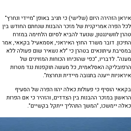
איראן הזהירה היום (שלישי) כי תגיב באופן "מיידי ונחרץ"
לכל הפרה אמריקנית של מזכר ההבנות שנחתם החודש בין
טהרן לוושינגטון, שנועד להביא לסיום הלחימה במזרח
התיכון. דובר משרד החוץ האיראני, אסמאעיל בקאאי, אמר
במסיבת עיתונאים בטהרן כי "לא נשאיר שום פעולה ללא
מענה". לדבריו, "כפי שהוכיחו הכוחות המזוינים של
הרפובליקה האסלאמית, כל מעשה תוקפנות נגד מטרות
איראניות ייענה בתגובה מיידית ונחרצת".
בקאאי הוסיף כי פעולות כאלה יהוו הפרה של הסעיף
הראשון במזכר ההבנות בין הצדדים, והזהיר כי אם הפרות
כאלה יימשכו, "המשך התהליך ייתקל בקשיים".