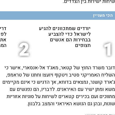
שיחות ישירות בין הצדדים.
הכי מעניין
יורדים שמתכוונים להגיע
דרי
לישראל כדי להצביע
לפנ
בבחירות הם אנשים
את 
2
1
חצופים
המת
דובר משרד החוץ של קטאר, מאג'ד אל-אנסארי, אישר כי
השליח האמריקני סטיב ויטקוף ויועצו וחתנו של טראמפ,
ג'ארד קושנר, נמצאים בדוחא, אך הדגיש כי אינם מקיימים
משא ומתן ישיר עם האיראנים. לדבריו, הם נפגשים עם
מתווכים ועם בכירים קטארים לשיחות על סוגיות אזוריות
שונות, ובהן גם הנושא האיראני והמצב בלבנון.