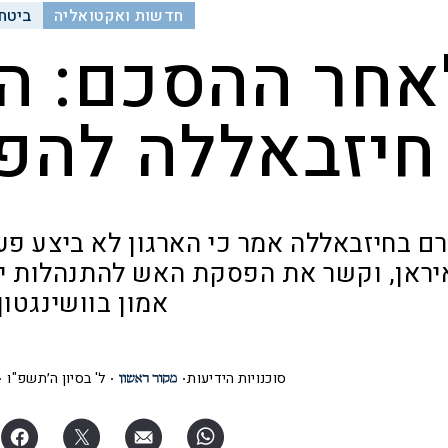
חדשות ואקטואליה
ביטחו
אחר ההסכם: ה
חיזבאללה להפ
רם בחיזבאללה אמר כי הארגון לא ביצע פע
יראן, וקשר את הפסקת האש להתנהלות יש
אמון בוושינגטון
סוכנויות הידיעות
ל' בסיון ה׳תשפ"ו