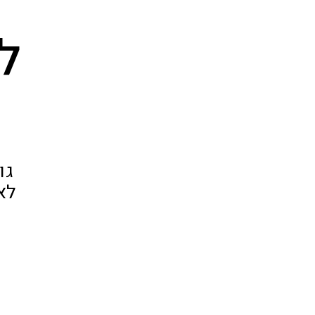
ל
גו
לא