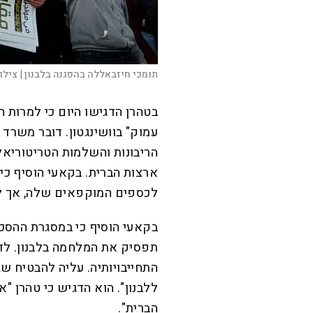
תומכי חיזבאללה בהפגנה בלבנון |
צילו
בטהרן הדגישו היום כי למרות ה
עמוק" בוושינגטון. דובר משרד 
הריבונות והשלמות הטריטוריאל
ארצות הברית. בקאעי הוסיף כי
לכספים המוקפאים שלה, אך לא
בקאעי הוסיף כי במסגרת ההסכ
תפסיק את המלחמה בלבנון. לדב
התחייבויותיה. עליה להבטיח שג
ללבנון". הוא הדגיש כי טהרן "
הברית".