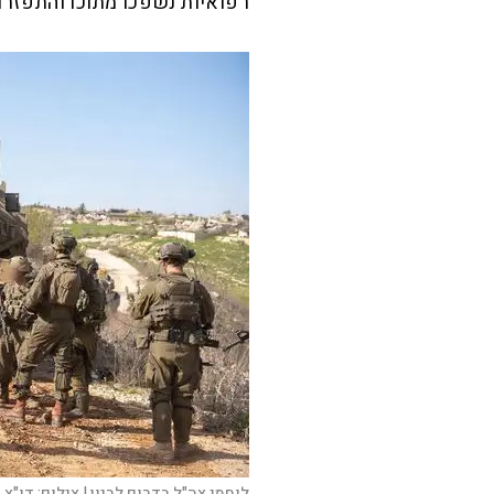
רפואיות נשפכו מתוכו והתפזרו
לוחמי צה"ל בדרום לבנון |
צילום:
דו"צ