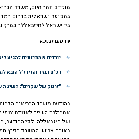
מוקדם יותר היום, משרד הבריאו
בתקיפה ישראלית בדרום המדינ
בין ישראל לחיזבאללה במרץ נהרגו לפחות 130 אנ
עוד כתבות בנושא
יורדים שמתכוונים להגיע לי
רס"ם תמיר וקנין ז"ל הובא למ
"זרנוק של שקרים": השיטה ש
בהודעת משרד הבריאות הלבנוני
אמבולנס השייך לאגודת צופי א
של חיזבאללה. לפי ההודעה, בת
באורח אנוש. המשרד הפיץ תמו