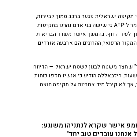
כי תקיפה ישראלית פגעה ברכב סמוך לביירות,
בזמן שמקור רפואי בעיר צור אמר ל־AFP כי שישה בני אדם נהרגו בתקיפות
ך לעיר החוף. בהמשך אישר משרד הבריאות
י המקור הרפואי, ההרוגים הם ארבעה אזרחים
וין" שחצה משטח לבנון לשטח ישראל — הדיווח
אשון מסוג זה זה יותר מ־24 שעות. חיזבאללה הודיע כי אנשיו תקפו כוחות
, אך לא קיבל מיד אחריות על תקיפה חוצת
מפ אישר שקרא לנתניהו משוגע:
 אנחנו עובדים טוב יחד"