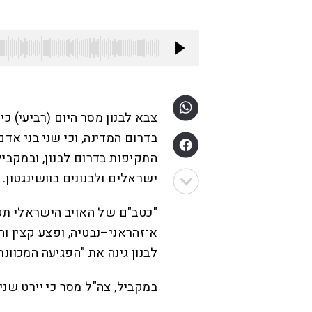
צבא לבנון מסר היום (רביעי) 
בדרום המדינה, וכי שני בני אדם
התקיפות בדרום לבנון, ובמקביל
ישראלים ולבנונים בוושינגטון.
"כטב"ם של האויב הישראלי תק
א־זהראני–נבטיה, ופצע קצין וח
לבנון גינה את "הפגיעה המכוונת
במקביל, צה"ל מסר כי יירט שנ