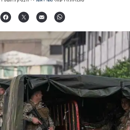
סוכנויות הידיעות
י"ח בסיון ה׳תשפ"ו