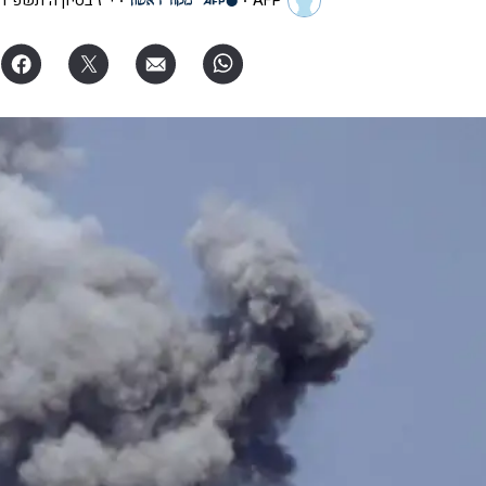
AFP
י"ז בסיון ה׳תשפ"ו