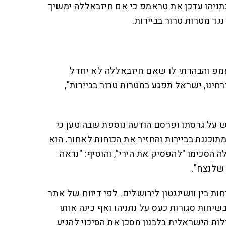
ניהו עדכן את טראמפ כי אם חיזבאללה ימשיך
גד מטרות טרור בביירות.
מפ והבהרתי לו שאם חיזבאללה לא יחדל
רחינו, ישראל תפגע במטרות טרור בביירות",
על גרסתו ופרסם הודעה נוספת שבה טען כי
תוכננת בביירות והחזיר את הכוחות לאחור. הוא
 הסכימו "להפסיק את הירי", והוסיף: "נראה
 שלנצח".
ת בין וושינגטון לירושלים. לפי דיווח של אתר
מפ הביע בשיחות סגורות כעס על נתניהו ואף כינה אותו
ת הישראלית בלבנון מסכן את הסיכוי להגיע