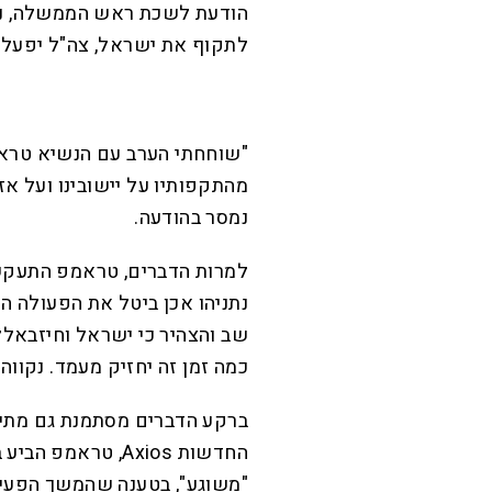
הודעת לשכת ראש הממשלה, נת
לתקוף את ישראל, צה"ל יפעל נ
"שוחחתי הערב עם הנשיא טרא
מהתקפותיו על יישובינו ועל אז
נמסר בהודעה.
למרות הדברים, טראמפ התעקש 
נתניהו אכן ביטל את הפעולה המ
שב והצהיר כי ישראל וחיזבאללה
כמה זמן זה יחזיק מעמד. נקווה
ברקע הדברים מסתמנת גם מתיחו
החדשות Axios, טרא
"משוגע", בטענה שהמשך הפעילו