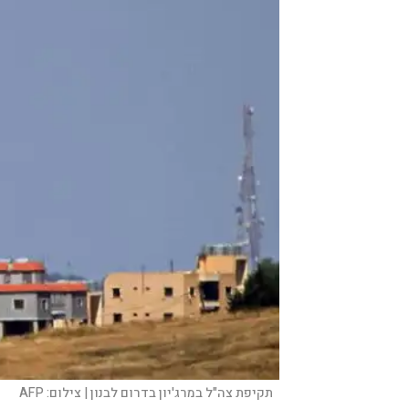
תקיפת צה"ל במרג'יון בדרום לבנון |
צילום:
AFP