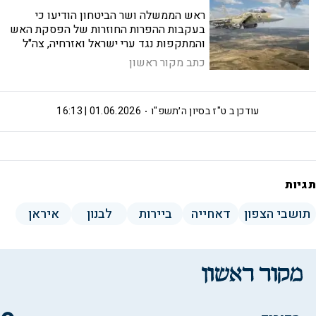
ראש הממשלה ושר הביטחון הודיעו כי
בעקבות ההפרות החוזרות של הפסקת האש
והמתקפות נגד ערי ישראל ואזרחיה, צה"ל
הונחה לתקוף מטרות טרור ברובע הדאחייה
כתב מקור ראשון
בביירות
עודכן ב
ט"ז בסיון ה׳תשפ"ו
01.06.2026 | 16:13
תגיות
תושבי הצפון
דאחייה
ביירות
לבנון
איראן