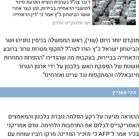
דובר צה"ל בערבית הוציא התרעת פינוי
לתושבי הדאחייה בביירות, זמן קצר אחרי
ששר הביטחון כ"ץ אמר כי "דין הדאחייה
בביירות כדין יישובי הצפון בישראל - אם לא
ישי אלמקייס־אלרם
יהיה שקט בצפון, לא יהיה שקט בביירות"
מוקדם יותר היום (שני), ראש הממשלה בנימין נתניהו ושר
הביטחון ישראל כ"ץ הורו לצה"ל לתקוף מטרות טרור ברובע
הדאחייה בביירות, בעקבות מה שהגדירו "ההפרות החוזרות
ונשנות של הפסקת האש בלבנון על ידי ארגון הטרור
חיזבאללה והמתקפות נגד ערינו ואזרחינו".
הכי מעניין
ההוראה מגיעה על רקע הסלמה גוברת בלבנון והמאמצים
האמריקניים לבלום את התרחבות הלחימה. גורם אמריקני
בכיר אמר ל־AFP כי מזכיר המדינה מרקו רוביו שוחח עם