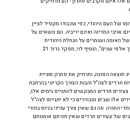
 אלו אינם מקרבים פתרון - הם מרחיקים
.
ומו של העם היהודי, כפי שכבודו מקפיד לציין
נם אויבי המדינה ואינם יריביה. הם נושאים על
של האומה ושומרים על הגחלת היהודית
שהחזיקה את עם ישראל לאורך אלפי שנים", הוסיף לוי, מפקד גדוד 21
ג תוצאה הפוכה, ותרחיק את פתרון סוגיית
בגיוס חרדים לצה"ל והבנת הצורך הקריטי בהרחבת
ל צעירים חרדים המבקשים להתגייס בימים אלו,
רים אלו שבים ומבהירים כי לא יתגייסו לצה"ל
י התורה. מה גם שאין צורך ענייני בגיוס בחורי
ים של צעירים חרדים שאין תורתם אומנותם