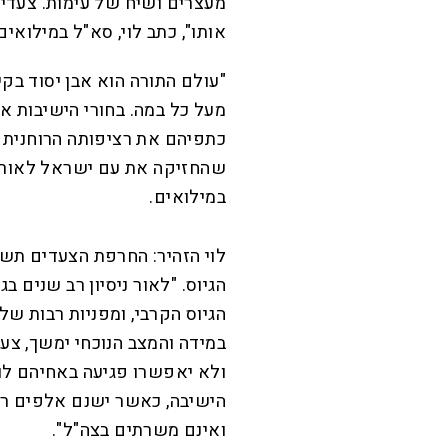
מעצרים ושיח של עימות. צעדים
אותו", כתב לוי, סא"ל במילואים
"עולם התורה הוא אבן יסוד בקי
מעל כל במה. בחורי הישיבות אי
כתפיהם את רציפותה הרוחנית 
במילואים.
לוי הזהיר: החרפת הצעדים תשי
הגיוס. "לאור ניסיון רב שנים 
הגיוס הקרבי, ומפניות רבות ש
במידה והמצב הנוכחי ימשך, צעי
ולא יאפשרו פגיעה באחיהם לומד
הישיבה, כאשר ישנם אלפים רב
ואינם משרתים בצה"ל".