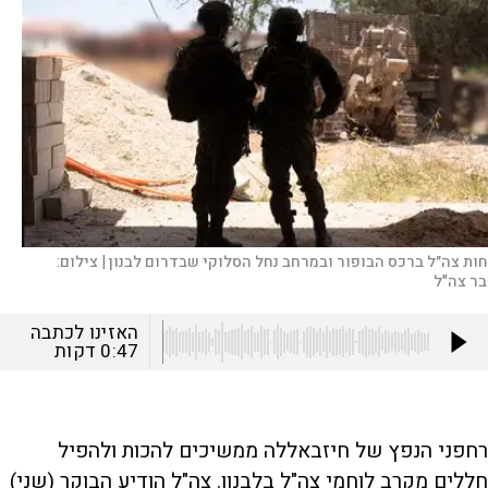
חות צה״ל ברכס הבופור ובמרחב נחל הסלוקי שבדרום לבנון |
צילום:
בר צה"ל
האזינו לכתבה
0:47
דקות
רחפני הנפץ של חיזבאללה ממשיכים להכות ולהפיל
חללים מקרב לוחמי צה"ל בלבנון. צה"ל הודיע הבוקר (שני)