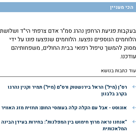
הכי מעניין
בעקבות פגיעת הרחפן נהרג סמ"ר אדם צרפתי הי"ד ושלושת
הלוחמים הנוספים נפצעו. הלוחמים שנפצעו פונו על ידי
מסוק להמשך טיפול רפואי בבית החולים, משפחותיהם
עודכנו.
עוד כתבות בנושא
רס"ן (מיל') הראל בירנשטוק ורס"ם (מיל') תמיר וקנין נהרגו
בקרב בלבנון
אוגוסט - אבל עם הקלה קלה בעומסי החום: תחזית מזג האוויר
"אנחנו נראה מרוץ חימוש בין המפלגות": בחירות בעידן הבינה
המלאכותית