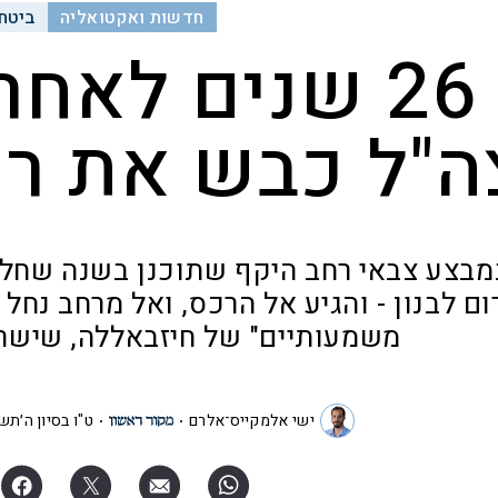
חדשות ואקטואליה
ביטחו
26 שנים לאחר
ה"ל כבש את רכ
מבצע צבאי רחב היקף שתוכנן בשנה שחלפ
ם לבנון - והגיע אל הרכס, ואל מרחב נחל
משמעותיים" של חיזבאללה, שישר
ישי אלמקייס־אלרם
ט"ו בסיון ה׳תש