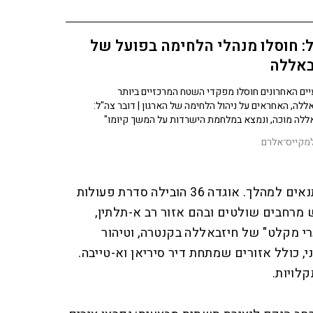
: חוסלו מנהלי הלחימה בפועל של
באללה
ים האחרונים חוסלו מפקדי השטח המרכזיים ביותר
ללה, האחראים על ניהול הלחימה של הארגון | דובר צה"ל:
ללה מוכה, ונמצא במלחמת הישרדות על המשך קיומו"
מקייס־אלרם
מאז, פעלו בצה"ל לייצר את התנאים למהלך. אוגדה 36 הובילה סדרת פעולות
מרחבים שולטים ובהם אזור רב א-תלתין,
 מקלט" של חיזבאללה בקנטרה, וטיהור
, כולל אזורים שמתחת דיר סיריאן וא-טייבה.
לויות.