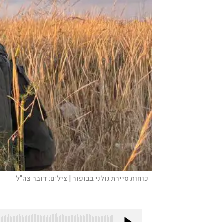
כוחות סיירת גולני בבופור |
צילום:
דובר צה"ל