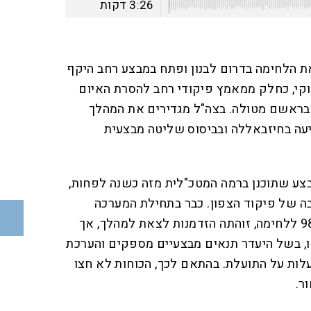
3:26
דקות
ת הלחימה בדרום לבנון ופתח במבצע רחב היקף
וקי, כחלק ממאמץ פיקודי רחב להסרת האיום
ובראשם מטולה. בצה"ל מגדירים את המהלך
ה בחיזבאללה ובביסוס שליטה מבצעית
בצע שתוכנן ברמה המטכ"לית מזה כשנה לפחות,
 של פיקוד הצפון. כבר בתחילת המערכה
הנוכחית, עם הצטרפות אוגדה 98 ללחימה, זוהתה הזדמנות לצאת למהלך, אך
, בשל היעדר תנאים מבצעיים מספקים והערכת
לות על התועלת. בהתאם לכך, הכוחות לא חצו
ר.