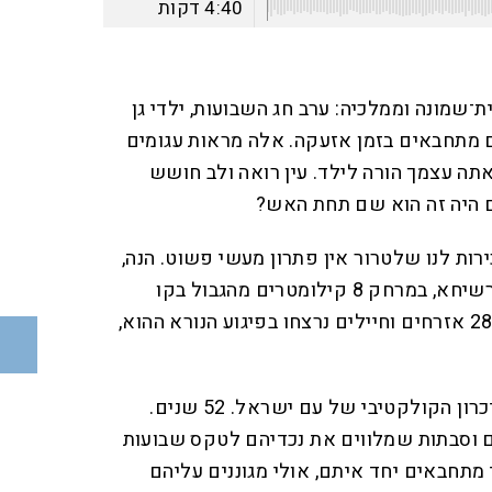
4:40
דקות
־שמונה וממלכיה: ערב חג השבועות, ילדי גן
ים מתחבאים בזמן אזעקה. אלה מראות עגומים
תה עצמך הורה לילד. עין רואה ולב חושש
 היה זה הוא שם תחת האש?
רות לנו שלטרור אין פתרון מעשי פשוט. הנה,
רק לפני שבוע ציינו במעלות־תרשיחא, במרחק 8 קילומטרים מהגבול בקו
אווירי, 52 שנים לטבח מעלות: 28 אזרחים וחיילים נרצחו בפיגוע הנורא ההוא,
התמונות מאז עדיין חקוקות בזיכרון הקולקטיבי של עם ישראל. 52 שנים.
ים וסבתות שמלווים את נכדיהם לטקס שבועות
 מתחבאים יחד איתם, אולי מגוננים עליהם