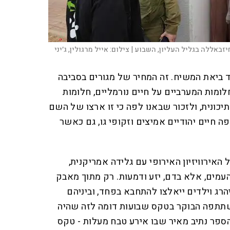
יזבאללה בגליל העליון, השבוע |
צילום:
אייל מרגולין, ג׳יני
 ביאת המשיח. זה המחיר של מגורים בסביבה
לומות המערביים על חיים נורמליים, חלומות
כונית, ולזכור שבאנו לפה כי זו ארצו של השם
פה חיים יהודיים אמיצים וזקופי גו, גם כאשר
האירוויזיון האירופי עם גלידה אמריקנית,
עמים, אלא בדם, יזע ודמעות. רק מתוך מאבק
יהרג וילדים ייאלצו להתחבא בפחד, וביניהם
שתתפה הבוקר בטקס שבועות דומה לזה שהיה
הספר נתיב מאיר שבו אירע טבח מעלות - טקס