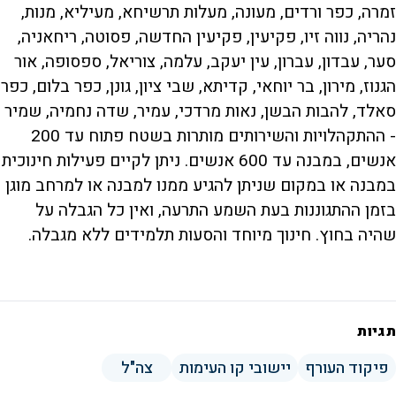
זמרה, כפר ורדים, מעונה, מעלות תרשיחא, מעיליא, מנות,
נהריה, נווה זיו, פקיעין, פקיעין החדשה, פסוטה, ריחאניה,
סער, עבדון, עברון, עין יעקב, עלמה, צוריאל, ספסופה, אור
הגנוז, מירון, בר יוחאי, קדיתא, שבי ציון, גונן, כפר בלום, כפר
סאלד, להבות הבשן, נאות מרדכי, עמיר, שדה נחמיה, שמיר
- ההתקהלויות והשירותים מותרות בשטח פתוח עד 200
אנשים, במבנה עד 600 אנשים. ניתן לקיים פעילות חינוכית
במבנה או במקום שניתן להגיע ממנו למבנה או למרחב מוגן
בזמן ההתגוננות בעת השמע התרעה, ואין כל הגבלה על
שהיה בחוץ. חינוך מיוחד והסעות תלמידים ללא מגבלה.
תגיות
פיקוד העורף
יישובי קו העימות
צה"ל