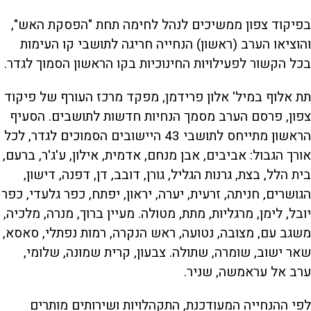
בפיקוד צפון ממשיכים לנהל לחימה תחת "הפסקת האש",
והוציאו הערב (ראשון) הנחייה חריגה לתושבי קו העימות
בכל הקשור לפעילויות החינוכיות בקו הראשון הסמוך לגדר.
תת אלוף במיל' אלון פרידמן, מפקד מרכז העורף של פיקוד
צפון, פרסם הערב מסמך הנחיות חדשות לתושבים. הסעיף
הראשון מתייחס לתושבי 43 היישובים הסמוכים לגדר, לכל
אורך הגבול: אביבים, אבן מנחם, אדמית, אילון, ע'ג'ר, ברעם,
בית הלל, בצת, גרנות הגליל, גורן, דובב, דן, דפנה, דישון,
הגושרים, חניתה, זרעית, יערה, יראון, יפתח, כפר גלעדי, כפר
יובל, לימן, מרגליות, מתת, מטולה. מעיין ברוך, מנרה, מלכיה,
משגב עם, מצובה, נטועה, ראש הנקרה, רמות נפתלי, סאסא,
שאר ישוב, שומרה, שתולה. צבעון, קרית שמונה, שלומי,
ערב אל עראמשה, שניר.
לפי ההנחייה המעודכנת, התקהלויות ושירותים מותרים