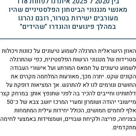
בין 2020 ל־2025 איתרנו לפחות 118
מאנשי מנגנוני הביטחון הפלסטיניים שהיו
מעורבים ישירות בטרור, רובם נהרגו
במהלך פיגועים והוגדרו "שהידים"
האוזן הישראלית התרגלה לשמוע טיעונים על כוונות ויכולות
מטרידות של מנגנוני הרשות הפלסטינית, כפי שהתרגלה
לשמוע טיעונים על חמאס המורתע ועל אישורי העבודה
הקונים שקט. יתרה מכך, מאורעות המלחמה מקהים את
החושים וגורמים לנו לא להתרגש. אך המציאות דופקת על
דלתותינו וחייבים להכיר בה לפני שתנפץ אותן: במרחק קצר
מיישובי יהודה ושומרון ומערי המרכז יושב צבא של כ־50
אלף לוחמים חמושים, הכולל יחידות עילית המתמחות
בצניחה, פריצה ולקיחת שבויים, ושמצוידות באמצעי לחימה
מתקדמים.