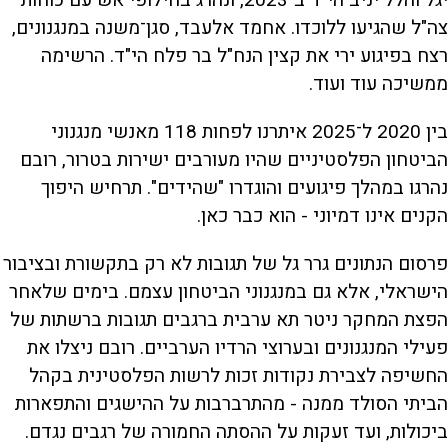
צה"ל שהגיעו ללוכדו. אחמד אלעבד, סגן־משנה במנגנונים,
רצח בפיגוע ירי את קצין הנח"ל בר פלח הי"ד. הרשימה
ממשיכה עוד ועוד.
בין 2020 ל־2025 איתרנו לפחות 118 מאנשי מנגנוני
הביטחון הפלסטיניים שהיו מעורבים ישירות בטרור, רובם
נהרגו במהלך פיגועים והוגדרו "שהידים". תרחיש היפוך
הקנים אינו דמיוני - הוא כבר כאן.
פרסום הנתונים גרר גל של תגובות לא רק בתקשורת ובציבור
הישראלי, אלא גם במנגנוני הביטחון עצמם. בימים שלאחר
הפצת המחקר ניטר תא ערבית ברגבים תגובות ברשתות של
פעילי המנגנונים ובערוצי הרדיו הערביים. רובם ניצלו את
החשיפה לצבירת נקודות זכות לרשות הפלסטינית בקהל
הביתי הסולד ממנה - מהתרברבות על ההישגים והתפארות
ביכולות, ועד זעקות על ההסתה החמורה של רגבים נגדם.