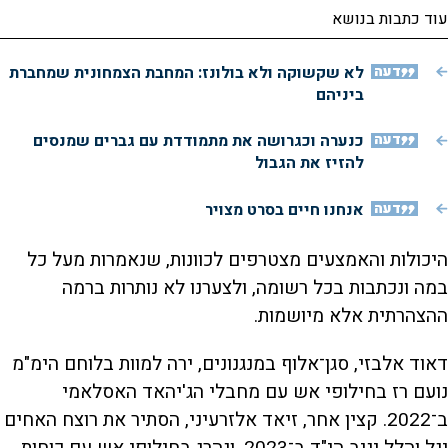
עוד כתבות בנושא
דעה
לא שקשוקה ולא בולונז: המחבת הצמחונית שמחברת
ביניהם
דעה
כנערה וכגרושה את מתמודדת עם גברים שמנסים
להזיז את הגבול
דעה
אנחנו חיים בסרט מצויר
היכולות והאמצעים מצטרפים לכוונות, שנאמרות מעל כל
במה ונכתבות בכל רשומה, ולצערנו לא נותרות ברמה
ההצהרתית אלא מיושמות.
דאוד אלבזי, סגן־אלוף במנגנונים, ירה למוות בלוחם הימ"מ
נועם רז בחילופי אש עם מחבלי הג'יהאד האסלאמי
ב־2022. קצין אחר, זיאד אלזרעיני, הסתיר את רוצח האחים
יגל והלל יניב הי"ד ב־2023, ונהרג בחילופי אש עם כוחות