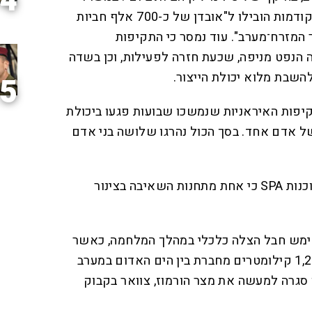
4
האנרגיה הסבירו כי התקיפות הקודמות הובילו ל"אובדן של כ-700 אלף חביות
 המזרח־מערב". עוד נמסר כי התקיפות
 הנפט מניפה, שכעת חזרה לפעילות, וכן בשדה
השבת מלוא יכולת הייצור.
5
יפות האיראניות שנמשכו שבועות פגעו ביכולת
 של אדם אחד. בסך הכול נהרגו שלושה בני אדם
גורם במשרד האנרגיה אמר לסוכנות SPA כי אחת מתחנות השאיבה בצינור
 שימש חבל הצלה כלכלי במהלך המלחמה, כאשר
רשת הצינורות באורך של כ-1,200 קילומטרים מחברת בין הים האדום במערב
סגרה למעשה את מצר הורמוז, צוואר בקבוק