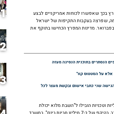
1
רץ בכך שאפשרו לכוחות אמריקניים לבצע
ה, שפרצה בעקבות התקיפות של ישראל
רצות הברית על איראן ב-28 בפברואר. מדינות המפרץ הכחישו בתוקף את
2
פים הנסתרים בתוכנית הנסיגה מעזה
 אלא על הסטטוס קוו"
3
הגישה שני כתבי אישום ובקשת מעצר לכל
ות וטכניות הובילו ל"השבת מלוא יכולת
השאיבה דרך צינור המזרח־מערב, בהיקף של כ-7 מיליון חביות ביום". במשרד