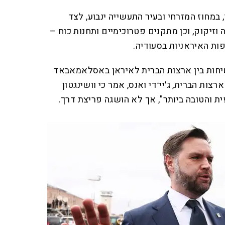
 במחוז המזרחי ובעיר התעשייה ינבוע, לצד
וזיקוק, וכן מתקנים פטרוכימיים ותחנות כוח –
ות האיראניות בסעודיה.
השיחות בין ארצות הברית לאיראן באסלאמאבאד
צות הברית, ג׳יי־די ואנס, אמר כי וושינגטון
ת והטובה ביותר", אך לא הושגה פריצת דרך.