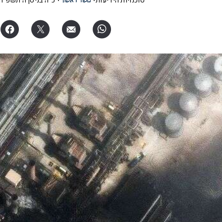
סוכנויות הידיעות
כ"ה בניסן ה׳תשפ"ו