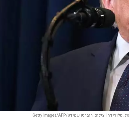
צילום:
רוברטו שמידט/Getty Images/AFP