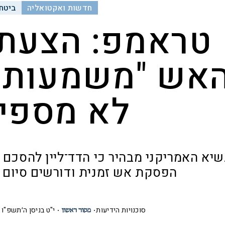
חדשות ואקטואליה
ביטחו
טראמפ: הצעת
אש "משמעותית
לא מספי
שיא האמריקני מבהיר כי הדד־ליין להסכם ע
הפסקת אש זמנית ודורשים סיום
סוכנויות הידיעות
י"ט בניסן ה׳תשפ"ו