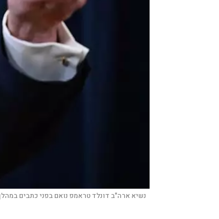
נשיא ארה"ב דונלד טראמפ נואם בפני כתבים במהלך מסיבת עיתונאי