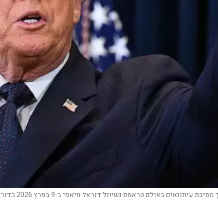
ם באולם טראמפ נשיונל דוראל מיאמי ב-9 במרץ 2026 בדוראל, פלורידה |