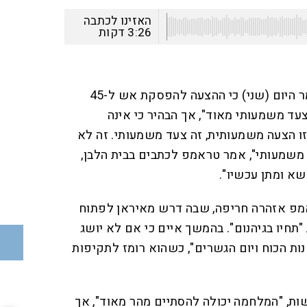
האזינו לכתבה
3:26
דקות
נשיא ארה"ב דונלד טראמפ אמר היום (שני) כי ההצעה להפסקת אש ל-45
עד משמעותי מאוד", אך הבהיר כי אינה
ו הצעה משמעותית, זה צעד משמעותי. זה לא
משמעותי", אמר טראמפ לכתבים בבית הלבן,
שא ומתן עכשיו".
פ אזהרה חריפה, שבה דרש מאיראן לפתוח
"תחיו בגיהנום". בהמשך איים כי אם לא יושג
נות הכוח ויום הגשרים", כשהוא רומז לתקיפות
שות, "המלחמה יכולה להסתיים מהר מאוד", אך