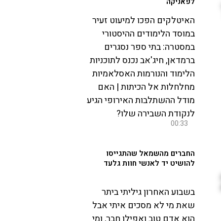
לפאניקה
האיטלקים הפכו למיעוט זעיר
במוסד הלימודים ההיסטורי
במסטרה: בתי ספר נסגרים
ברמדאן, חיג'אב נכנס לתוכניות
הלימוד והנורמות האסלאמיות
מחלחלות אל הכיתות | האם
מודל ההשתלבות האירופי הגיע
לנקודת השבירה שלו?
00:33
החברים מהשמאל שהתגייסו
להושיט יד לאנשי חוות גלעד
בשבוע האחרון גיליתי ביתר
שאת מי לא מסכים איתי אבל
הוא אדם טוב ואפילו חבר, ומי