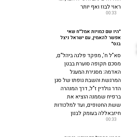
ראוי לבוז ואף יותר
00:33
"היו שם כמויות אמל"ח שאי
אפשר להאמין, עם ישראל ניצל
בנס"
סא"ל ח', מפקד פלגה ביהל"ם,
מסכם תקופה סוערת בבטן
האדמה: מסגירת המעגל
המרגשת והשבת גופתו של סגן
הדר גולדין ז"ל, דרך המנהרה
ברפיח שממנה הוציא את
ששת החטופים, ועד למלכודות
חיזבאללה בעומק לבנון
00:33