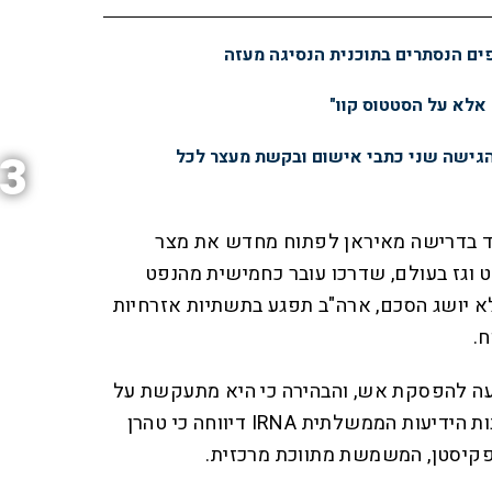
פים הנסתרים בתוכנית הנסיגה מעזה
 אלא על הסטטוס קוו"
הגישה שני כתבי אישום ובקשת מעצר לכל
3
 בדרישה מאיראן לפתוח מחדש את מצר
ט וגז בעולם, שדרכו עובר כחמישית מהנפט
א יושג הסכם, ארה"ב תפגע בתשתיות אזרחיות
ח.
עה להפסקת אש, והבהירה כי היא מתעקשת על
"סיום סופי של המלחמה". סוכנות הידיעות הממשלתית IRNA דיווחה כי טהרן
קיסטן, המשמשת מתווכת מרכזית.