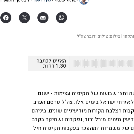
ישראל שמאי
ו' בניסן ה׳תשפ"ו
L
o
a
d
e
d
:
| צילום:
צילום: דובר צה"ל
1
0
0
.
0
0
%
האזינו לכתבה
1:30
דקות
 וחצי שבועות של תקיפות עצימות - ישנם
לאזרחי ישראל בימים אלו. צה"ל פרסם הערב
בות הצלבת מקורות מודיעיניים שונים, ביניהם
יעין מזהים מורל ירוד, נפקדות ושחיקה בקרב
יים של משמרות המהפכה בעקבות תקיפות חיל