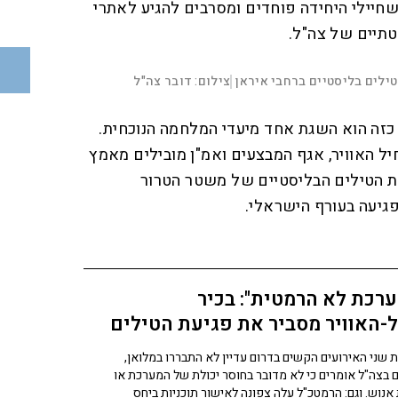
שחיילי היחידה פוחדים ומסרבים להגיע לאתרי
טתיים של צה"ל.
00:00:17
D
ילים בליסטיים ברחבי איראן
צילום: דובר צה"ל
|
F
u
u
l
כזה הוא השגת אחד מיעדי המלחמה הנוכחית.
l
r
s
c
ל האוויר, אגף המבצעים ואמ"ן מובילים מאמץ
r
a
e
e
ת הטילים הבליסטיים של משטר הטרור
n
t
גיעה בעורף הישראלי.
i
o
n
רכת לא הרמטית": בכיר
-האוויר מסביר את פגיעת הטילים
ום
 שני האירועים הקשים בדרום עדיין לא התבררו במלואן,
ם בצה"ל אומרים כי לא מדובר בחוסר יכולת של המערכת או
אנוש. וגם: הרמטכ"ל עלה צפונה לאישור תוכניות ביחס