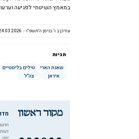
במאמץ השיטתי לפגיעה וערעור
עודכן ב
ו' בניסן ה׳תשפ"ו
24.03.2026 | 20:07
תגיות
שאגת הארי
טילים בליסטיים
איראן
צה"ל
מדו
חדשו
דעות
יומן