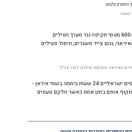
התמרון בלבנון
 שמאי
עד כה, חיל האוויר ביצע יותר מ-600 מטסי תקיפה נגד מערך הטילים
ראני, בהם צייד משגרים, חיסול פעילים
00:00:19
D
צילום: דובר צה"ל
|
F
u
u
l
המאמץ הנרחב כולל טיסת מטוסים ישראליים 24 שעות ביממה בשמי איראן -
l
r
s
c
תקוף אותם בזמן אמת כאשר חלקם טעונים
r
a
e
e
n
t
i
o
n
פים הנסתרים בתוכנית הנסיגה מעזה