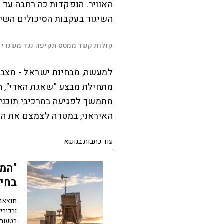
האוויר. הנפקדות כה רחבה עד 
השיגור בעקבות הסיכולים השי
L
o
a
d
קולות קשר ממטס תקיפה נגד משגרי ט
e
d
M
:
u
P
2
t
l
2
למעשה, מבחינת ישראל - מצב 
e
a
.
y
2
5
מתחילת מבצע "שאגת הארי", חי
%
מתמשך לפגיעה במרכיבי תוכני
האיראני, במטרה לצמצם את הפ
עוד כתבות בנושא
"המע
בחיל
בדר
תוצאות
ובכירי
בטעות 