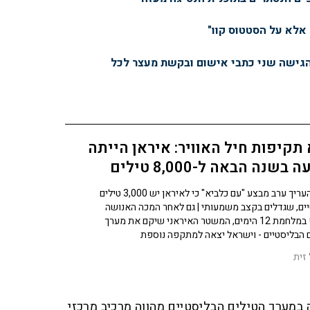
 אלא על הסטטוס קוו"
הגישה שני כתבי אישום ובקשת מעצר לכל
תקיפות חיל האוויר: איראן הייתה
מגיעה בשנה הבאה ל-8,000 טילים
סטיים
צה"ל העריך ערב מבצע "עם כלביא" כי לאיראן יש 3,000 טילים
ים, שגדלים בקצב משמעותי | גם לאחר המכה האנושה
שחטף במלחמת 12 הימים, המשטר האיראני שיקם את מערך
 הבליסטיים - וישראל יצאה למתקפה נוספת
 זית
במערך הטילים הבליסטיים מהווה מרכיב מרכזי