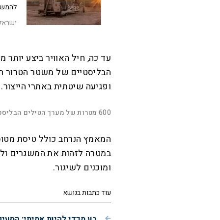
להמשך 
ישראל
הבליסטיים של משטר הטרור האי
ופגיעה שיטתית באתרי הייצור.
L
o
a
d
600 מטרות של מערך הטילים הבליסטיים האיראני הותקפו
e
d
M
:
u
P
2
t
l
0
e
a
.
y
5
8
במטרה לזהות את המשגרים ול
%
ומוכנים לשיגור.
עוד כתבות בנושא
רע מכדי להיות אמיתי: הסעי