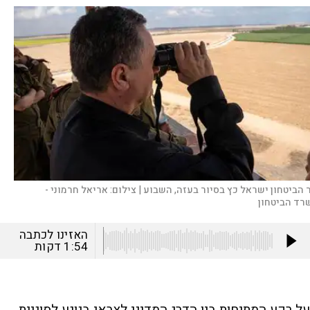
 הביטחון ישראל כץ בסיור בעזה, השבוע |
צילום:
אריאל חרמוני -
רד הביטחון
האזינו לכתבה
1:54
דקות