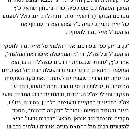
על רקע המתיחות בין הדרג המדיני לצבאי בנוגע לסוגיית
המשך הפעולות ברצועת עזה, שר הביטחון ישראל כ"ץ
מפרסם הבוקר (ד') התייחסות רחבה לדברים, כולל לטענתו
של יאיר נתניהו, לפיה כ"ץ עצמו הוא זה שדחף את
הרמטכ"ל אייל זמיר לתפקיד.
"כן, בדיוק כפי שפורסם, אני המלצתי על אייל זמיר לתפקיד
הרמטכ"ל של צה"ל, ורה"מ והממשלה אישרו את המלצתי",
אמר כ"ץ, "סברתי שבצומת הדרכים שצה"ל היה בו, הוא
המועמד המתאים ביותר לבניית והפעלת הכח מול האתגרים
הביטחוניים הרבים שעומדים לפתחנו וזאת עקב השקפתו
הביטחונית, יכולותיו וניסיונו הרב. תחת הנהגתו, ויחד עם
מפקדי וחיילי צה"ל הגיבורים, ובהנחיית הדרג המדיני, פועל
צה"ל במדיניות התקפית ובעוצמה בלבנון, בסוריה, ביו"ש,
בעזה ובגזרות נוספות - והוביל מתקפה מדהימה, חסרת
תקדים ומנצחת נגד איראן. מבצע 'מרכבות גדעון' הביא
להישגים רבים מול החמאס בעזה. אזורים שלמים נכבשו