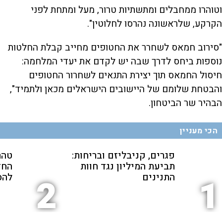
וטוהרו ממחבלים ומתשתיות טרור, מעל ומתחת לפני
הקרקע, שלראשונה נהרסו לחלוטין".
"סירוב חמאס לשחרר את החטופים מחייב קבלת החלטות
נוספות ביחס לדרך שבה יש לקדם את יעדי המלחמה:
חיסול החמאס תוך יצירת התנאים לשחרור החטופים
והבטחת שלומם של היישובים הישראלים מכאן ולתמיד",
הבהיר שר הביטחון.
הכי מעניין
פגרים, קניבליזם ובריחות:
טהר
תביעת המיליון נגד חוות
החד
התנינים
להס
2
1