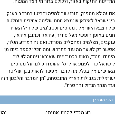
המדינות החזקות באזור, ולכולם ברור מי הצד המנצח.
אם זה לא מספיק, חזרו שוב למפה והביטו במרחב הענק
בין ישראל לאיראן שנמצא תחת שליטה אווירית מוחלטת
של הצבא הישראלי. מטוסים וכטב"מים של חיל האוויר
חגים באופן חופשי מעל סוריה, עיראק וכמובן איראן,
עוקבים, מצלמים ומחסלים מטרות. ואם זה המידע הגלוי,
אפשר רק לשער מה עוד מתרחש ומה יוכלו לספר ביום מן
הימים. מנגד, מאות הכטב"מים שאיראן ניסתה לשלוח
לישראל כדי לפגוע או לרגל הושמדו כולם. על מטוסים
מאוישים אין בכלל מה לדבר. אפשר לראות בכך שליטה
ישראלית בגבולות הארץ המובטחת, "מן המדבר והלבנון הזה
ועד הנהר הגדול נהר פרת".
הכי מעניין
רע מכדי להיות אמיתי:
"הו