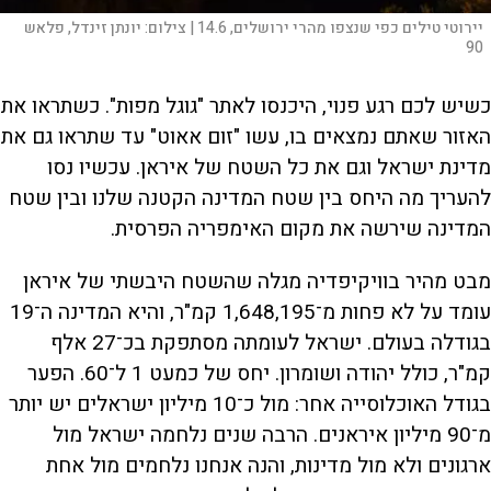
יירוטי טילים כפי שנצפו מהרי ירושלים, 14.6 |
צילום:
יונתן זינדל, פלאש
90
כשיש לכם רגע פנוי, היכנסו לאתר "גוגל מפות". כשתראו את
האזור שאתם נמצאים בו, עשו "זום אאוט" עד שתראו גם את
מדינת ישראל וגם את כל השטח של איראן. עכשיו נסו
להעריך מה היחס בין שטח המדינה הקטנה שלנו ובין שטח
המדינה שירשה את מקום האימפריה הפרסית.
מבט מהיר בוויקיפדיה מגלה שהשטח היבשתי של איראן
עומד על לא פחות מ־1,648,195 קמ"ר, והיא המדינה ה־19
בגודלה בעולם. ישראל לעומתה מסתפקת בכ־27 אלף
קמ"ר, כולל יהודה ושומרון. יחס של כמעט 1 ל־60. הפער
בגודל האוכלוסייה אחר: מול כ־10 מיליון ישראלים יש יותר
מ־90 מיליון איראנים. הרבה שנים נלחמה ישראל מול
ארגונים ולא מול מדינות, והנה אנחנו נלחמים מול אחת