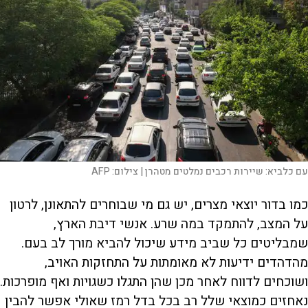
עם כלביא: שיירות רכבים נמלטים מטהרן |
צילום:
AFP
כמו בדור יוצאי מצרים, יש גם מי שבוחרים להתאונן, לרטון
על המצב, להתמקד במה שרע. אנשי דיבת הארץ,
שמבליטים כל שביב מידע שיכול להביא מורך לב בעם.
מהדהדים ידיעות לא מאומתות על התחזקות האויב,
ושוכחים לדווח לאחר מכן שהן התגלו כשגויות ואף מופרכות.
נאחזים כמוצאי שלל רב בכל בדל רמז שאולי אפשר להבין