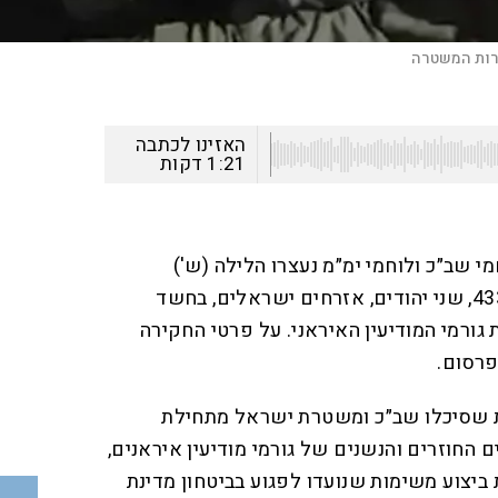
רות המשטרה
האזינו לכתבה
1:21
דקות
 שב״כ ולוחמי ימ״מ נעצרו הלילה (ש')
לחקירה בשב״כ ויאחב״ל להב 433, שני יהודים, אזרחים ישראלים, בחשד
 גורמי המודיעין האיראני. על פרטי החקירה
פרסום.
טרף ל-22 פרשיות שסיכלו שב״כ ומשטרת ישראל מתחילת
החוזרים והנשנים של גורמי מודיעין איראנים,
ביצוע משימות שנועדו לפגוע בביטחון מדינת