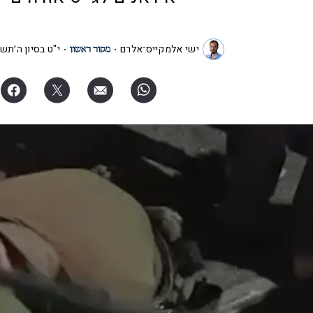
ישי אלמקייס־אלרם
י"ט בסיון ה׳תש