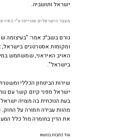
ישראל ותושביה.
L
o
a
d
מעצר הישראלים שגוייסו ע"י האיראנ
e
d
M
:
u
P
1
t
l
2
גורם בשב״כ אמר: "בעיצומה של 
e
a
.
y
0
5
ומקומות אסטרטגים בישראל, א
%
האויב האיראני, שמשתמש במי
בישראל".
שירות הביטחון הכללי ומשטרת
ישראל מפני קיום קשר עם גורמ
בעת הנוכחית בה מצויה ישראל 
מהוות עבירה חמורה על החוק. כ
את הדין בחומרה מול כלל המעו
עוד כתבות בנושא