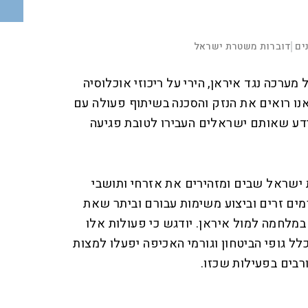
00:00:34
D
ים
דוברות משטרת ישראל
|
F
u
u
l
מערכה נגד איראן, הירי על ריכוזי אוכלוסיה
l
r
s
c
נו רואים את הנזק והסכנה בשיתוף פעולה עם
r
a
e
e
דע שאותם ישראלים העבירו לטובת פגיעה
n
t
i
o
 ישראל שבים ומזהירים את אזרחי ותושבי
n
ים זרים וביצוע משימות עבורם וביתר שאת
במלחמה למול איראן. יודגש כי פעולות אלו
לל גופי הביטחון וגורמי האכיפה יפעלו למצות
רבים בפעילות שכזו.