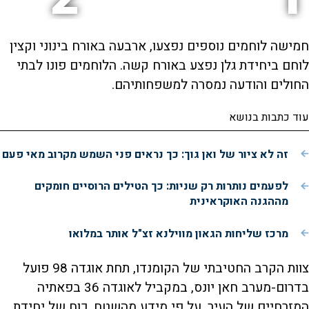
חמישה לוחמים נוספים נפצעו, ארבעה באורח בינוני וקצין
לוחם ביחידת גלן נפצע באורח קשה. הלוחמים פונו לבתי
החולים והודעה נמסרה למשפחותיהם.
עוד כתבות בנושא
זה לא ציור של ואן גוך: כך נראים פני השמש מקרוב מאי פעם
לפעמים נותרות רק שניות: כך הטילים הרוסיים חומקים
מההגנה האוקראינית
מרכז שליחות הגאון מווילנא זצ"ל אותר במלואו
צוות הקרב החטיבתי של הקומנדו, תחת אוגדה 98 פועל
בדרום-מערב חאן יונס, במקביל לאוגדה 36 בפאתיה
המזרחיים של העיר. על פי מידע מהשטח, כוח של יחידת