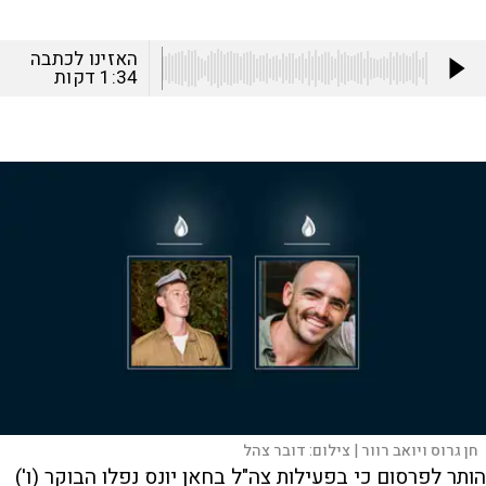
האזינו לכתבה
1:34
דקות
חן גרוס ויואב רוור |
צילום:
דובר צהל
הותר לפרסום כי בפעילות צה"ל בחאן יונס נפלו הבוקר (ו')