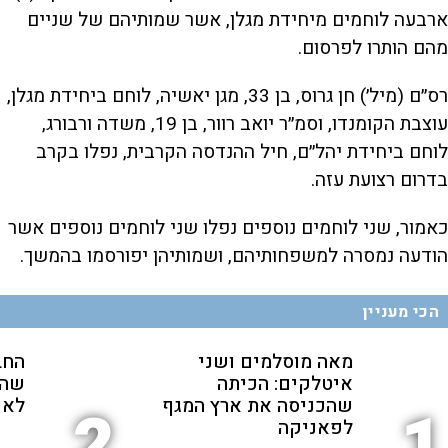
ארבעה לוחמים מיחידת מגלן, אשר שמותיהם של שניים
מהם הותרו לפרסום.
רס״ם (מיל׳) חן גרוס, בן 33, מגן יאשיה, לוחם ביחידת מגלן,
עוצבת הקומנדו, וסמ״ר יואב רוור, בן 19, משדה ורבורג,
לוחם ביחידת יהל״ם, חיל ההנדסה הקרבית, נפלו בקרב
בדרום רצועת עזה.
כאמור, שני לוחמים נוספים נפלו שני לוחמים נוספים אשר
הודעה נמסרה למשפחותיהם, ושמותיהן יפורסמו בהמשך.
הכי מעניין
מאה מוסלמים ושני
החב
איטלקים: הכיתה
שהת
שהכניסה את ארץ המגף
לאנ
2
1
לפאניקה