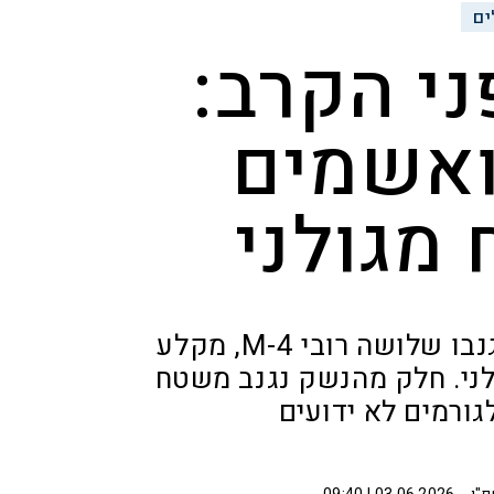
ים
י הקרב:
ואשמים
 מגולני
לפי כתב האישום, שני חיילים בשירות סדיר גנבו שלושה רובי M-4, מקלע
דורי תחמושת מגדוד 12 של גולני. חלק מהנשק נגנב משטח
גורמים לא ידועים