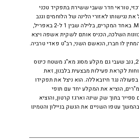
זי, טוראי חדר שעבי ששירת בתפקיד טכני
, ניצל את נגישותו לאזורי הלינה של הלוחמים וגנב
מהם שלושה רובי סער מסוג M-4. באחד המקרים, בלילה שבין 1 ל-2 באפריל,
וונות השלכה, הכניס אותם לשקית אשפה ויצא
תין לו חברו, הנאשם השני, רב"ט פאדי טרביה.
עוד עולה כי ב-17 באפריל 2026, גנב שעבי גם מקלע מסוג מא"ג משטח כינוס
וחות לקראת פעילות מבצעית בלבנון, זאת
בפעולה נגד חיזבאללה. הוא ניצל את תפקידו
"רים, הוציא את המקלע יחד עם תופי
של כדורי 5.56 וקנים ספייר בתוך שק שינה וארגז קרטון, והוציא
המשך עטפו השניים את הנשק בניילון והטמינו