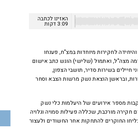
האזינו לכתבה
3:09
דקות
והיחידה לחקירות מיוחדות במצ"ח, פענחו
מה מצה"ל, ואתמול (שלישי) הוגש כתב אישום
י חיילים בשירות סדיר, תושבי הצפון,
ות, ובראשן הוצאת נשק מרשות הצבא וסחר
ות מספר אירועים של היעלמות כלי נשק
י. בתום חקירה מורכבת, שכללה פעילות סמויה וגלויה
ליחו החוקרים להתחקות אחר החשודים ולעצור