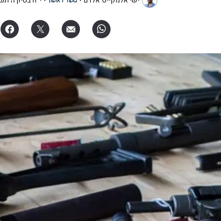
ישי אלמקייס־אלרם
י"ח בסיון ה׳תש