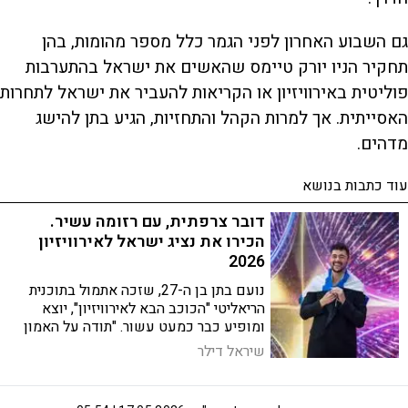
גם השבוע האחרון לפני הגמר כלל מספר מהומות, בהן
תחקיר הניו יורק טיימס שהאשים את ישראל בהתערבות
פוליטית באירוויזיון או הקריאות להעביר את ישראל לתחרות
האסייתית. אך למרות הקהל והתחזיות, הגיע בתן להישג
מדהים.
עוד כתבות בנושא
דובר צרפתית, עם רזומה עשיר.
הכירו את נציג ישראל לאירוויזיון
2026
נועם בתן בן ה-27, שזכה אתמול בתוכנית
הריאליטי "הכוכב הבא לאירוויזיון", יוצא
ומופיע כבר כמעט עשור. "תודה על האמון
והאהבה שלכם", מסר אחרי הזכייה
שיראל דילר