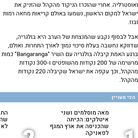
ואוסטרליה. אחרי שהוכרז הניקוד מהקהל שהזניק את
ישראל למקום הראשון, נשמעו באולם קריאות מחאה רמות
ובוז.
אבל לבסוף נקבע שהמנצחת של הערב היא בולגריה,
שדווקא נחשבה בעלת סיכוי נמוך לאורך התחרות. ואולם,
ברגע האמת קיבלה בולגריה עם השיר "Bangaranga" כמות
מרשימה של 200 נקודות מהשופטים ו-300 נקודות
מהקהל, וכך עקפה את ישראל שקיבלה 220 נקודות
מהקהל.
הכי מעניין
מאה מוסלמים ושני
החב
איטלקים: הכיתה
שהת
שהכניסה את ארץ המגף
לאנ
לפאניקה