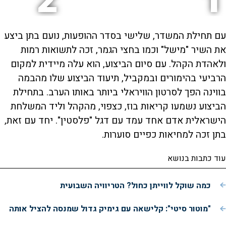
2
1
עם תחילת המשדר, שלישי בסדר ההופעות, נועם בתן ביצע
את השיר "מישל" וכמו בחצי הגמר, זכה לתשואות רמות
ולאהדת הקהל. עם סיום הביצוע, הוא עלה מיידית למקום
הרביעי בהימורים ובמקביל, תיעוד הביצוע שלו מהבמה
בווינה הפך לסרטון הוויראלי ביותר באותו הערב. בתחילת
הביצוע נשמעו קריאות בוז, כצפוי, מהקהל וליד המשלחת
הישראלית אדם אחד עמד עם דגל "פלסטין". יחד עם זאת,
בתן זכה למחיאות כפיים סוערות.
עוד כתבות בנושא
כמה שוקל לווייתן כחול? הטריוויה השבועית
"מוטור סיטי": קלישאה עם גימיק גדול שמנסה להציל אותה