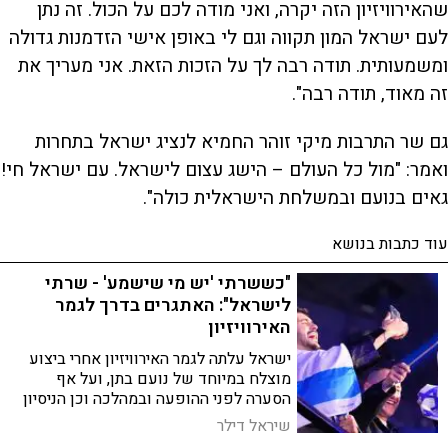
שהאירוויזיון הזה יקרה, ואני מודה לכם על הכול. זה נתן
לעם ישראל המון תקווה וגם לי באופן אישי הזדמנות גדולה
ומשמעותית. תודה רבה לך על הזכות הזאת. אני מעריך את
זה מאוד, תודה רבה".
גם שר התרבות מיקי זוהר החמיא לנציג ישראל בתחרות
ואמר: "מול כל העולם – הישג עצום לישראל. עם ישראל חי!
גאים בנועם ובמשלחת הישראלית כולה".
עוד כתבות בנושא
"כששרתי 'יש מי שישמע' - שרתי
לישראל": האתגרים בדרך לגמר
האירוויזיון
ישראל עלתה לגמר האירוויזיון אחרי ביצוע
מוצלח במיוחד של נועם בתן, ועל אף
הסערה לפני ההופעה ובמהלכה וכן הניסיון
לפגוע בסיכויי ההעפלה שלנו - הוא אמר כי
שיראל דילר
"לא נתתי לבוז להפריע לי, התמקדתי בדגלי