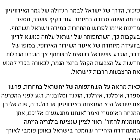
ישראל"
כזכור, הדרך של ישראל לבמה הגדולה של גמר האירוויזיון
הייתה השנה סבוכה במיוחד. עוד בקיץ שעבר, מספר
מדינות איימו לפרוש מהתחרות במידה וישראל תשתתף.
בעקבות כך, השתתפותה של ישראל עלתה כנושא לדיון
בוועידה מיוחדת של איגוד השידור האירופי. בסופו של
דבר, הוכרע שישראל רשאית להשתתף אך הוכרזו הגבלות
חדשות על הצבעות הקהל בחצי הגמר, לכאורה בכדי למנוע
את ההצבעות הרבות לישראל.
כאות מחאה על השתתפותה של יחשראל בתחרות, פרשו
ספרד, איסלנד, אירלנד, הולנד וסלובניה. רגע לפני ההכרעה
אם ישראל היא המנצחת באירוויזיון או בולגריה, פנה אליהן
המנחה האוסטרי ואמר "אנחנו מתגעגעים אליכם, אתן
מוזמנות לחזור". ראוי לציין שנציגת בולגריה הייתה
המתמודדת היחידה שתמכה בישראל באופן פומבי לאורך
הדרך.