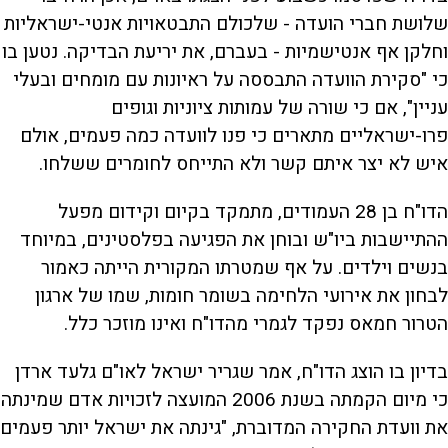
שלושת חברי הועדה - שלכולם התבטאויות אנטי-ישראליות
וחלקן אף אנטישמיות - בעברם, את יריעת הבדיקה. נטען בו
כי "סקירת הוועדה התבססה על ראיונות עם מומחים ובעלי
עניין", אם כי שורה של עמותות ציוניות וגופים
פרו-ישראליים מתארים כי פנו לוועדה כמה פעמים, אולם
איש לא יצר איתם קשר ולא התייחס לחומרים ששלחו.
הדו"ח בן 28 העמודים, מתמקד בקיום וקידום מפעל
ההתיישבות ביו"ש ובוחן את הפגיעה בפלסטינים, במיוחד
בנשים וילדים. על אף שמטרתו המקורית הייתה כאמור
לבחון את אירועי הלחימה בשומר חומות, שמו של ארגון
הטרור חמאס נפקד לגמרי מהדו"ח ואינו מוזכר כלל.
בדיון בו הוצג הדו"ח, אמר שגריר ישראל לאו"ם גלעד ארדן
כי מיום הקמתה בשנת 2006 המועצה לזכויות אדם שמינתה
את וועדת החקירה המדוברת, "גינתה את ישראל יותר פעמים