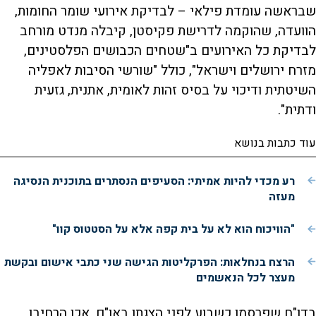
שבראשה עומדת פילאי – לבדיקת אירועי שומר החומות,
הוועדה, שהוקמה לדרישת פקיסטן, קיבלה מנדט מורחב
לבדיקת כל האירועים ב"שטחים הכבושים הפלסטינים,
מזרח ירושלים וישראל", כולל "שורשי הסיבות לאפליה
השיטתית ודיכוי על בסיס זהות לאומית, אתנית, גזעית
ודתית".
עוד כתבות בנושא
רע מכדי להיות אמיתי: הסעיפים הנסתרים בתוכנית הנסיגה
מעזה
"הוויכוח הוא לא על בית קפה אלא על הסטטוס קוו"
הרצח בנחלאות: הפרקליטות הגישה שני כתבי אישום ובקשת
מעצר לכל הנאשמים
בדו"ח שפרסמו כשבוע לפני הצגתו באו"ם, אכן הרחיבו