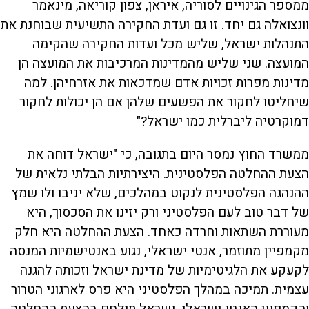
ממספר הגינויים לסוריה, איראן, צפון קוריאה, מינאמר
וונצואלה גם יחד. זו גם ועדת החקירה התשיעית שבוחנת את
התנהלות ישראל, שליש מכל ועדות החקירה שהקימה
המועצה. שני שליש מהמדינות המרכיבות את המועצה הן
מדינות מפרות זכויות אדם שמדכאות את אזרחיהן. למה
שיחליטו לחקור את הפשעים שלהן אם הן יכולות לחקור
דמוקרטיה ליברלית כמו ישראל?"
ממשרד החוץ נמסר היום בתגובה, כי "ישראל דוחה את
הצעת ההחלטה הפלסטינית. היצירתיות הבלתי נלאית של
ההנהגה הפלסטינית לנקוט במהלכים, שלא יניבו ולו שמץ
של דבר טוב לעם הפלסטיני ורק יזינו את הסכסוך, היא
מעוררת השתאות וחרדה כאחד. הצעת ההחלטה היא חלק
מקמפיין מתוזמר, אנטי ישראלי, נגוע באנטישמיות המנסה
לקעקע את הלגיטימיות של מדינת ישראל וזכותה להגנה
עצמית. תמיכה במהלך הפלסטיני היא פרס לארגוני הטרור
והקמפיין האנטי ישראלי. ישראל תילחם בהצעת ההחלטה