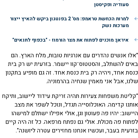
סעודיה ופקיסטן
למרות הכחשת טראמפ: מס' 2 בפנטגון ביקש להאיץ ייצור
מערכות נשק
איראן: מוכנים לפתוח את מצר הורמוז - "בכפוף לתנאים"
"אלו אנשים נהדרים עם אנרגיות טובות, מלח הארץ. הם
באים להשתלב, והסטטוס־קוו יישמר. בזרעית יש רק בית
כנסת אחד, ויהיה רק בית כנסת אחד. זה גם מופיע בתקנון
שלנו, אבל אני מאמין שנחיה בהרמוניה.
"קליטת משפחות צעירות תהיה זריקת עידוד ליישוב, ותיקח
אותנו קדימה. האוכלוסייה תגדל, ונוכל לשפר את מצב
היישוב: יהיו פה פעוטון וגן, אולי אפילו ישתלם למישהו
לפתוח פה מכולת. אולי גם נפתח מרפאה. כל זה היה קיים
בזרעית בעבר, ועכשיו אנחנו מחזירים עטרה ליושנה".