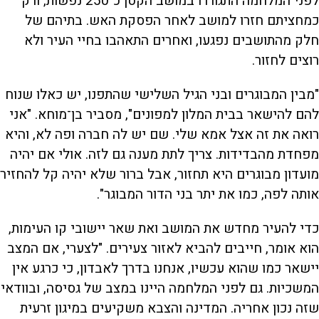
לפני המלחמה התגוררו במושב הקטן כ־250 נפשות, ורק
כמחציתם חזרו למושב לאחר הפסקת האש. בתיהם של
חלק מהתושבים נפגעו, ואחרים התאהבו בחיי העיר ולא
רוצים לחזור.
"מבין המבוגרים ובני הגיל השלישי שהתפנו, יש כאלו שנוח
להם להישאר בבית המלון למפונים", מסביר בן־מוחא. "אני
רואה את זה אצל אמא שלי. שם יש לה חברה ופה לא, והיא
מפחדת מהבדידות. צריך לתת מענה גם לזה. אולי אם יהיה
מועדון מבוגרים היא תחזור, אבל ברור שלא יהיה קל להחזיר
אותה לפה, כמו את יתר בני הדור המבוגר".
כדי להעיר מחדש את המושב ואת שאר יישובי קו העימות,
הוא אומר, חייבים להביא לאזור צעירים. "לצערי, אם המצב
יישאר כמו שהוא עכשיו, אנחנו בדרך לאבדון, כי כרגע אין
המשכיות. גם לפני המלחמה היינו במצב של גסיסה, ובוודאי
שזה נכון אחריה. המדינה והצבא משקיעים במיגון זרעית