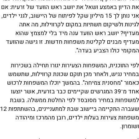
את הדיון באמצע ושאל את יושב ראש הוועד של זרעית: אם
אני נותן לך 15 מיליון שקל לפיתוח של היישוב, לגני ילדים,
לגינות ולשיקום תשתיות במקום לקרווילות, מה אתה
מעדיף? יושב ראש הוועד ענה מיד בלי למצמץ שהוא
מעדיף מבנים לקליטת משפחות חדשות. זו גישה שהוועד
המקומי כולו הצביע בעדה".
לפי התוכנית, המשפחות הצעירות יגורו תחילה בשכירות
במחיר נגיש, ולאחר מכן תוקם שכונת קרווילות, שתשמש
כאמור "מחסנית צמיחה". בהמשך יוכלו המשפחות לרכוש
אחד מ־39 המגרשים שקיימים כבר בזרעית, אשר יוצעו
למשפחות במחיר מסובסד לפי החלטת ממשלה. בשבת
שעברה התקיימה ביישוב שבת למתעניינים, בהשתתפות 12
משפחות צעירות בעלות ילדים, רובן מהמרכז ומיהודה
ושומרון.