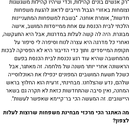
"רק אנשים בונים קהילות, וכדי שיהיו קהילות משגשגות
וצומחות באזורי הגבול חייבים לדאוג להגעת משפחות
חדשות", אומרת אוחנה. "בשבת למשפחות המתעניינות
הלכתי לבית הכנסת עם אחת ממייסדות המושב, אישה
מבוגרת. היה לה קשה לעלות במדרגות, אבל היא התעקשה,
ואחרי כל מדרגה היא עצרה לנוח וסיפרה לי סיפור על
תקופת המייסדים. ותוך כדי הדיבור היא לא הפסיקה לבכות
מהמחשבה שהיא עוד רגע נכנסת לבית הכנסת בפעם
הראשונה אחרי יותר משנה של מלחמה. זה מאתגר, אבל
כשכל תשעת המושבים המפונים יכפילו את האוכלוסייה
שלהם, נדע שהצלחנו. מבחינתי, זרעית הוא החלוץ בראש
המחנה, ואין סיבה שהתחדשות כזאת לא תקרה גם בשאר
היישובים. זה המעשה הכי בר־קיימא שאפשר לעשות".
מה האתגר הכי מרכזי מבחינת משפחות שרוצות לעלות
לצפון?