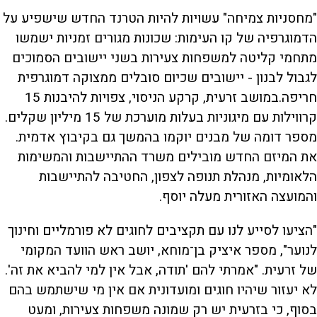
"מחסניות צמיחה" עשויות להיות הטרנד החדש שישפיע על
הדמוגרפיה של קו העימות: שכונות מגורים זמניות ישמשו
מתחמי קליטה למשפחות צעירות בשני יישובים הסמוכים
לגבול לבנון - יישובים שכיום סובלים ממצוקה דמוגרפית
חריפה.במושב זרעית, קרקע הניסוי, צפויות להיבנות 15
קרווילות עם מיגוניות בעלות מוערכת של 15 מיליון שקלים.
מספר דומה של מבנים יוקמו בהמשך גם בקיבוץ אדמית.
את המיזם החדש מובילים משרד ההתיישבות והמשימות
הלאומיות, מנהלת תנופה לצפון, החטיבה להתיישבות
והמועצה האזורית מעלה יוסף.
"הציעו לסייע לנו עם תקציבים לחוגים לא פורמליים וחינוך
לנוער", מספר איציק בן־מוחא, יושב ראש הוועד המקומי
של זרעית. "אמרתי להם 'תודה, אבל אין למי להביא את זה'.
לא יעזור שיהיו חוגים ומועדונית אם אין מי שישתמש בהם
בסוף, כי בזרעית יש רק שמונה משפחות צעירות, ומעט