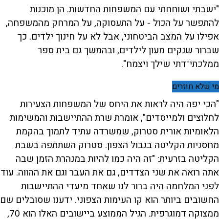
"ישבתי ושוחחתי עם המשפחות החדשות. הן מוכנות
להתפשר על הכול - על התעסוקה, על המרחק מהמשפחה,
אפילו על המצב הביטחוני, אבל לא על חינוך ילדים. כך
שברור שנקים מעון לילדים, ובהמשך גם בית ספר
ממלכתי־דתי שילך ויצמח".
מי שלא חוזרים
"הכי יפה היה לראות את היחס של המשפחות הצעירות
לחלוצים ולמייסדים", אומרת שרת ההתיישבות והמשימות
הלאומיות אורית סטרוק, שמשרדה עתיד לתמוך בהקמת
מחסניות הקליטה בגבול הצפון. סטרוק השתתפה בשבת
הקליטה בזרעית: "זה היה כמו להיות במנהרת הזמן שבה
אתה רואה את שני הצדדים, גם את העבר וגם את ההווה. עוד
לפני המלחמה היה ברור לנו שאחד מיעדי ההתיישבות
החשובים ביותר הוא קו העימות הצפוני. ידענו שסובלים שם
ממצוקה דמוגרפית. הגיל הממוצע ביישובים האלו הוא 70,