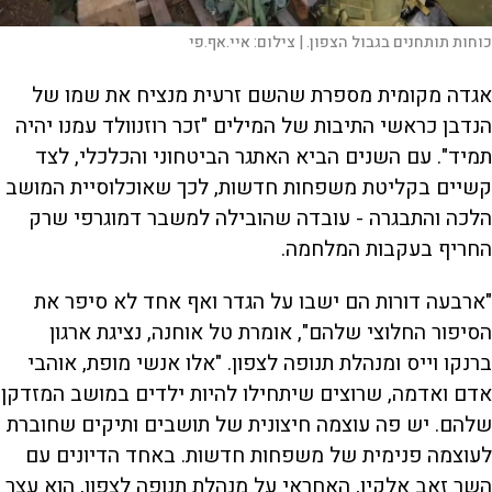
כוחות תותחנים בגבול הצפון. |
צילום:
איי.אף.פי
אגדה מקומית מספרת שהשם זרעית מנציח את שמו של
הנדבן כראשי התיבות של המילים "זכר רוזנוולד עמנו יהיה
תמיד". עם השנים הביא האתגר הביטחוני והכלכלי, לצד
קשיים בקליטת משפחות חדשות, לכך שאוכלוסיית המושב
הלכה והתבגרה - עובדה שהובילה למשבר דמוגרפי שרק
החריף בעקבות המלחמה.
"ארבעה דורות הם ישבו על הגדר ואף אחד לא סיפר את
הסיפור החלוצי שלהם", אומרת טל אוחנה, נציגת ארגון
ברנקו וייס ומנהלת תנופה לצפון. "אלו אנשי מופת, אוהבי
אדם ואדמה, שרוצים שיתחילו להיות ילדים במושב המזדקן
שלהם. יש פה עוצמה חיצונית של תושבים ותיקים שחוברת
לעוצמה פנימית של משפחות חדשות. באחד הדיונים עם
השר זאב אלקין, האחראי על מנהלת תנופה לצפון, הוא עצר