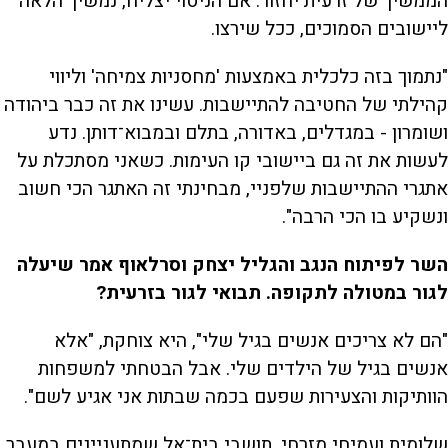
הממשיך של זרעית יחזור. אם הניסוי יצליח, נמשיך הלאה
ליישובים הסמוכים, ככל שירצו.
"נתמוך בזה כלכלית באמצעות 'מחסניות צמיחה' וליווי
קהילתי של החטיבה להתיישבות. עשינו את זה כבר ביהודה
ושומרון - במגדלים, באדורה, בתלם ובמבוא־דותן. נדע
לעשות את זה גם ביישובי קו העימות. כשאני מסתכלת על
אתגרי ההתיישבות שלפניי, מבחינתי זה האתגר הכי חשוב
ונשקיע בו הכי הרבה".
השר לפיתוח הנגב והגליל יצחק וסרלאוף אמר שיעלה
לגור במטולה לתקופה. תבואי לגור בזרעית?
"הם לא צריכים אנשים בגיל שלי", היא צוחקת, "אלא
אנשים בגיל של הילדים שלי. אבל הבטחתי למשפחות
הוותיקות והצעירות שפעם בכמה שבתות אני אגיע לשם".
שלומית ועמיחי מזרחי, תושבי בית־אל שמתעניינים במעבר