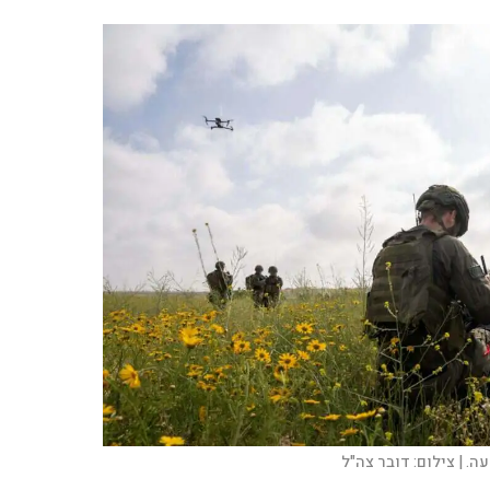
ה. |
צילום:
דובר צה"ל