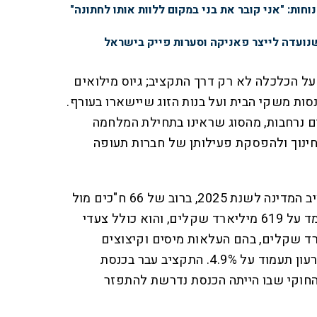
נוחות: "אני קובר את בני במקום ללוות אותו לחתונה"
נועדה לייצר פאניקה וסערות פייק בישראל
 הכלכלה לא רק דרך התקציב; גיוס מילואים
סות משקי הבית ועל בנות הזוג שיישארו בעורף.
 נרחבות, מהסוג שראינו בתחילת המלחמה
חינוך ולהפסקת פעילותן של חברות תעופה
ביום שלישי אושר בכנסת תקציב המדינה לשנת 2025, ברוב של 66 ח"כים מול
52 מתנגדים. היקף התקציב עומד על 619 מיליארד שקלים, והוא כולל צעדי
היקף של 35 מיליארד שקלים, בהם העלאות מיסים וקיצוצים
בתקציבים אזרחיים. תקרת הגירעון תעמוד על 4.9%. התקציב עבר בכנסת
החוקי שבו הייתה הכנסת נדרשת להתפזר