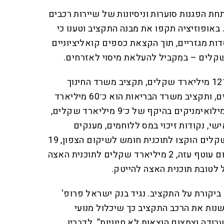
חת הפגנות סוערות וניסיונות של שיירות רכבים
באופוזיציה תקפו את מבנה התקציב וטענו כי
ות מגזריים, תוך הקצאת כספים קואליציוניים
קלים – במקביל להעלאת מיסוי לאזרחים.
היקף תקציב הביטחון יגיע לכ־121 מיליארד שקלים, תקציב משרד החינוך
עומד על ככ־92 מיליארד שקלים, ותקציב משרד הבריאות הוא כ־60 מיליארד
שקלים. התקציב כולל תוכנית מילואימניקים בהיקף של כ־9 מיליארד שקלים,
ישי, נקודות זיכוי במס ללוחמים, מענקים
למעסיקים ועוד. 15 מיליארד שקלים הוקצו לתוכנית חומש לשיקום הצפון, 19
מיליארד לתוכנית חומש לשיקום עוטף עזה, 2 מיליארד שקלים לתוכנית האצה
ביקורת על התקציב. נגיד בנק ישראל פרופ'
שנות את הרכב התקציב כך שיכלול מנועי
בודה וצמצום הוצאות לא חיוניות”. לדבריו,