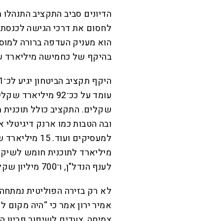
הדיונים סביב התקציב התנהלו ת
לחסום את דרכי הגישה לכנסת. 
הוא מעניק העדפה ברורה למוסד
בהיקף של כחמישה מיליארד ש
ובה הטבות כמו ארנק דיגיטלי א
לענף הנדל"ן, ו־700 מיליון שקל לטובת תוכנית האצה להייטק.
לא רק בזירה הפוליטית נמתחה 
אמיר ירון אמר כי “היה מקום ל
צמיחה, צעדים לשיפור פריון הע