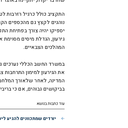
שהדבר יקרה, יתקיימו באוצר די
התקציב כולל כרגיל רזרבות לט
נוהגים לקצץ גם מהכספים הקוא
יספיקו יהיה צורך בפתיחת התק
גירעון, הגדלת מיסים מסוימת א
המהלכים הצבאיים.
במשרד החשב הכללי נערכים גם 
את הגירעון למימון התרחבות צב
המדינה, לאחר שלאורך המלחמה
בביקושים גבוהים, אם כי בריבי
עוד כתבות בנושא
יורדים שמתכוונים להגיע לי