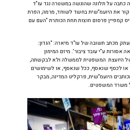
 כתבה על תלונה שהוגשה במשטרה נגד עו"ד
חקור את היועמ"שית בחשד לשוחד, מרמה, הפרת
סיס קמפיין פרסום חוצות תחת הכותרת "העם עם
תק מכתב תשובה של עו"ד מיארה: "הנדון:
 אסורות ע"י עובד ציבור'. מיזם המימון
של היועצת המשפטית לממשלה ולא לבקשתה,
 או לכסף שנאסף, ככל שנאסף, או לשימושים
כותבים היועמ"שית, פרקליט המדינה, מבקר
ל משרד המשפטים.