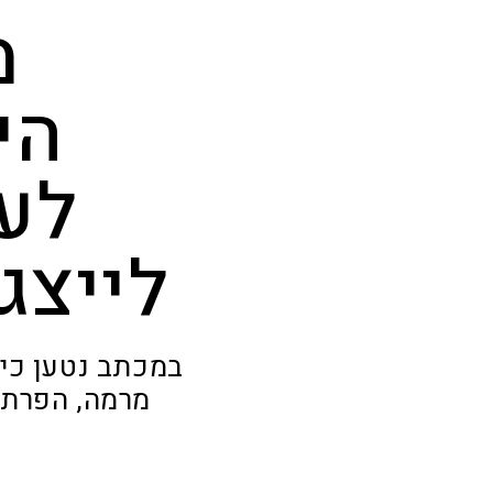
מ
הי
לע
לייצג
במכתב נטען כי 
מרמה, הפרת א