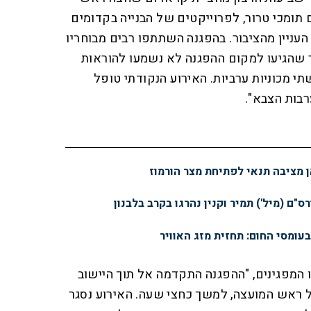
תומכי טרור, לפרוייקטים של הבנייה בקדומים
העניין מהציבור. בהפגנה השתתפו רבים מבוחריו
ר שהגיעו למקום ההפגנה לא נשמעו להוראות
י מכוניות ערביות. האירוע הנקודתי טופל
רבות הצבא".
 מציבה תנאי לפתיחת מצר הורמוז
ס"ם (מיל') תמיר וקנין נהרגו בקרב בלבנון
עומסי החום: תחזית מזג האוויר
עה 21:10", הוסיפו המפגינים, "ההפגנה התקדמה אל תוך היישוב
ל ראש המועצה, למשך כחצי שעה. האירוע נסגר