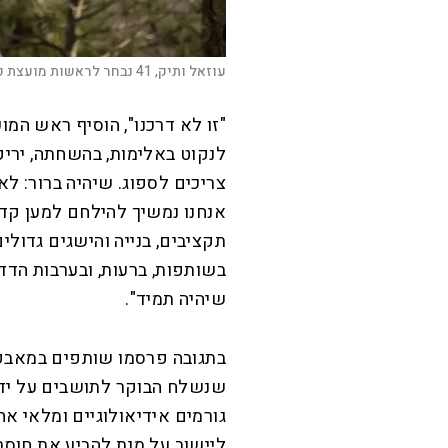
עוזאל ותיק, 41 נבחר לראשות מועצת קדומים. |
"זו לא דרכנו", הוסיף ראש המוע
לנקוט באלימות, בהשחתה, יריק
צריכים לספוג. שיהיה ברור: לא
אנחנו נמשיך להילחם למען קדו
תקציבים, בנייה והישגים גדולי
בשותפות, ברעות, ובערבות הדדי
שיהיה תמיד".
בתגובה פרסמו שותפים במאבק מ
שנשלח הבוקר לתושבים על ידי
גורמים אידיאולוגיים ומלאי אח
ליישוב על מנת להביע את חוס