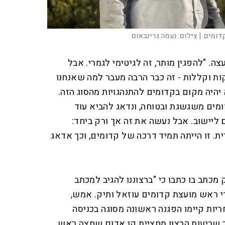
צילום:
נעמה גרינבאום
צה. "להפגין מותר, זה לגיטימי לגמרי. אבל
ות וקללות - זה כבר הרבה מעבר למה שאנחנו
 יהיה מקום בקדומים להתנהגויות מהסוג הזה.
מים משגשגת ובטוחה, ונדאג להביא עוד
ם ליישוב. אבל נעשה את זה אך ורק ביחד:
ת. זו הייתה תמיד דרכה של קדומים, וכך אדאג
כתב בו כתבו כי "ברצוננו להגיב למכתב
 ראש מועצת קדומים עוזאל ותיק. אמש,
ריות קיימו הפגנה ראשונה מסוגה בכניסה
ר שביעות הרצון מחציית קו אדום שחצה ראש