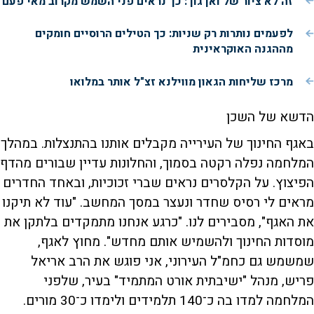
זה לא ציור של ואן גוך: כך נראים פני השמש מקרוב מאי פעם
לפעמים נותרות רק שניות: כך הטילים הרוסיים חומקים
מההגנה האוקראינית
מרכז שליחות הגאון מווילנא זצ"ל אותר במלואו
הדשא של השכן
באגף החינוך של העירייה מקבלים אותנו בהתנצלות. במהלך
המלחמה נפלה רקטה בסמוך, והחלונות עדיין שבורים מהדף
הפיצוץ. על הקלסרים נראים שברי זכוכיות, ובאחד החדרים
מראים לי רסיס שחדר ונעצר במסך המחשב. "עוד לא תיקנו
את האגף", מסבירים לנו. "כרגע אנחנו מתמקדים בלתקן את
מוסדות החינוך ולהשמיש אותם מחדש". מחוץ לאגף,
שמשמש גם כחמ"ל העירוני, אני פוגש את הרב אריאל
פריש, מנהל "ישיבתית אורט המתמיד" בעיר, שלפני
המלחמה למדו בה כ־140 תלמידים ולימדו כ־30 מורים.