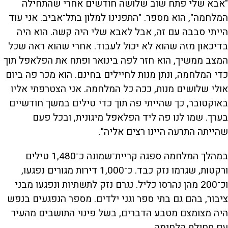
"אבא שלי פתח שוב שלושה חודשים אחרי שהתחילה
המלחמה", הוא מספר. "התפנינו למלון בתל־אביב. אני עוד
הייתי סבבה עם זה, אבל לאבא שלי היה קשה. הוא היה
בדיכאון מזה שהוא לא יכול לעבוד. אחרי שהוא ראה שכל
המצב ממשיך, הוא חזר לפה בינואר ופתח את הפלאפל תוך
כדי המלחמה, ונתן מנות לחיילים בחינם. הוא מכר פה ביום
אולי שלושים מנות, ככה כל המלחמה. אני הצטרפתי אליו
באוקטובר, כך שהייתי פה תוך כדי טילים במשך חודשיים
בערך. שמו לנו פה ליד הפלאפל מיגונית, ובכל פעם
שהייתה התרעה היינו רצים אליה".
במהלך המלחמה ספגה קריית־שמונה כ־1,480 טילים
ורקטות, שגרמו נזק כבד. כ־1,000 דירות מגורים נפגעו,
וכ־200 מהן נהרסו כליל. נגרם נזק לתשתיות ונפגעו מבני
ציבור, בהם גם בתי ספר וגני ילדים. מספר הנפגעים בנפש
היה מצומצם מטבע הדברים, בשל פינוי התושבים מהעיר
עם תחילת הלחימה.