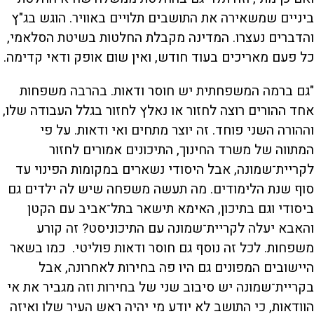
ביניים שמשאירה את התושבים תלויים באוויר. הוגש בג"ץ
והדברים נעצרו. המדינה מקבלת החלטות בשיטת הסלאמי,
כל פעם מאריכים בעוד חודש, ואין שום אופק ודאי קדימה.
"גם ברמה המשפחתית יש חוסר ודאות. בהרבה משפחות
אחד ההורים ‫רוצה לחזור או נאלץ לחזור ‫בגלל העבודה שלו,
‫וההורה השני פוחד. זה יוצר מתחים ואי ודאות. על פי
המתווה ‫של משרד החינוך, ‫התיכונים אמורים לחזור
לקריית־שמונה, ‫אבל היסודי נשארים במקומות הפינוי עד
סוף שנת הלימודים. מה תעשה משפחה שיש לה ילדים גם
‫ביסודי וגם בתיכון, האימא תישאר בתל־אביב עם הקטן
והאבא יעלה לקריית־שמונה עם התיכוניסט? זה קורע
משפחות. לכל זה נוסף גם חוסר ודאות פוליטי. כמו בשאר
היישובים המפונים גם היו פה בחירות לאחרונה, אבל
בקריית־שמונה יש סיבוב שני של בחירות וזה מגביר את אי
הוודאות, כי התושב לא יודע מי יהיה ראש העיר ‫שלו ואיזה