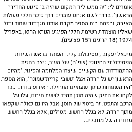
אומרים לי: "זה ממש ליד המקום שהיה בו פיגוע החדירה
הראשון". בדרך לשם אנחנו עוברים דרך כיכר חללי פעולות
האיבה, ובפתח בית הספר מקדם אותנו מגן־דוד שחור גדול
שאליו מוצמדת רשימת חללי הפיגוע הנורא ההוא, באפריל
1974 (18 הרוגים ו־15 פצועים).
מיכאל יעקובי, פסיכולוג קליני העומד בראש השירות
הפסיכולוגי החינוכי (שפ"ח) של העיר, ניצב בחזית
ההתמודדות עם הקשיים שיצרו המלחמה והפינוי. "מהיום
הראשון יש גל חרדה אצל תושבי קריית־שמונה", הוא מספר.
"היו משפחות שתוך שעתיים מתחילת האירוע בדרום כבר
לקחו את התיק שהיה מוכן תמיד לשעת חירום, עלו על
הרכב והתפנו. זה ביטוי של חוסן, אבל היו גם כאלה שקפאו
מתוך חרדה. לא בגלל החשש מטילים, אלא בגלל החשש
מחדירה של מחבלים.