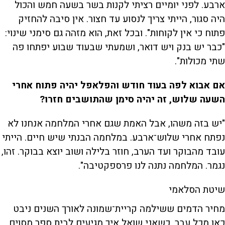
ארבע. לפני יומיים רציתי לקנות בשר בשעה חמש והכול
היה סגור, הייתי צריך לנסוע עד חצור. אין סיבה להחזיק
פתוח כי אין לקוחות". ובכל זאת, הוא מזהה גם סימני שינוי:
"כבר יש בנק ויש דואר, ושמעתי שבעוד שבוע יפתחו פה
שתי מכולות".
אם אבוא לפה בעוד חודש והפלאפל יהיה פתוח אחרי
השעה שלוש, זה יהיה סימן שהתושבים חזרו?
"יש בזה משהו, אבל האמת שגם אחרי המלחמה אנחנו לא
נפתח אחרי שלוש־ארבע. במלחמה הבנתי שיש חיים. הייתי
עובד מהבוקר ועד הערב, חוזר בלילה ושוב יוצא בבוקר. זהו,
נגמר. המלחמה נתנה לנו פרספקטיבה".
שיטת הסלאמי
מחיר הדמים ששילמה קריית־שמונה לאורך השנים ניבט
כאן מכל עבר. כשאני שואל איך מגיעים לבית ספר מסוים,