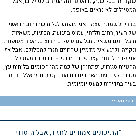
שקדיות. בכל שנה, זו העונה וזה המרחב לטייל בו, אבל
המטיילים לא נראים באופק.
בקריית־שמונה עצמה אני מופתע לגלות שהרחוב הראשי
של העיר, רחוב תל־חי, עמוס בתנועה. מכוניות, משאיות
תובלה וגם משאית זבל עם פועלים חרוצים. העיר מטופחת
ונקייה, ולרגע אני מדמיין שהחיים חזרו למסלולם. אבל אז
אני פונה לרחוב קצת פחות מרכזי – ושומם. כמעט כל
החנויות סגורות, ופתחיהן של כמה מהן חסומים בלוחות עץ,
מזכרת לשבועות הארוכים שבהם רקטות חיזבאללה נחתו
בעיר בתדירות כמעט יומיומית.
הכי מעניין
"התיכונים אמורים לחזור, ‫אבל היסודי