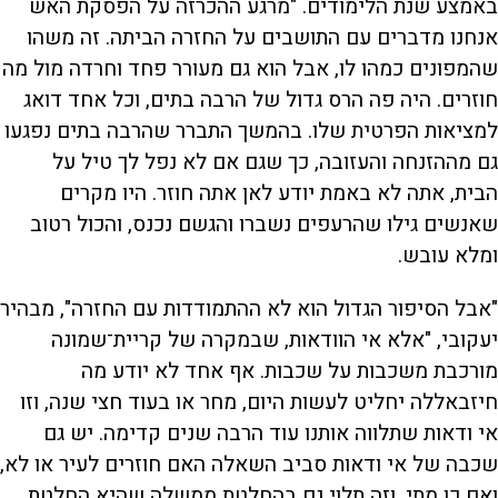
באמצע שנת הלימודים. "מרגע ההכרזה על הפסקת האש
אנחנו מדברים עם התושבים על החזרה הביתה. זה משהו
שהמפונים כמהו לו, אבל הוא גם מעורר פחד וחרדה מול מה
חוזרים. היה פה הרס גדול של הרבה בתים, וכל אחד דואג
למציאות הפרטית שלו. בהמשך התברר שהרבה בתים נפגעו
גם מההזנחה והעזובה, כך שגם אם לא נפל לך טיל על
הבית, אתה לא באמת יודע לאן אתה חוזר. היו מקרים
שאנשים גילו שהרעפים נשברו והגשם נכנס, והכול רטוב
ומלא עובש.
"אבל הסיפור הגדול הוא לא ההתמודדות עם החזרה", מבהיר
יעקובי, "אלא אי הוודאות, שבמקרה של קריית־שמונה
מורכבת משכבות על שכבות. אף אחד לא יודע מה
חיזבאללה יחליט לעשות היום, מחר או בעוד חצי שנה, וזו
אי ודאות שתלווה אותנו עוד הרבה שנים קדימה. יש גם
שכבה של אי ודאות סביב השאלה ה‫אם חוזרים לעיר או לא,
ואם כן מתי, ו‫זה תלוי גם בהחלטת ממשלה שהיא החלטת