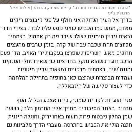
"החזרה מעוררת גם פחד וחרדה". קריית־שמונה, השבוע. |
צילום:
אייל
מרגולין, ג'יני
בדרך אל העיר הגדולה אני חולף על פני קיבוצים ריקים
מאדם, ממש כמו הכביש שאני נוסע עליו לבדי. בצידי הדרך
נראים עדיין סימנים לשלג שירד פה רק אתמול. הצמחים
מכווצים תחת שכבה עבה של קרה, בזמן שרבים מהעצים
חרוכים מאש השריפות שפרצו בעקבות ירי האויב. מדי פעם
הרכב רועד כשהוא נתקל בחריצים שהשאירו זחלי הטנקים
והנגמ"שים. בצמתים מרכזיים נמצאות עדיין מיגוניות
ועמדות מבוצרות שהוצבו כאן בחופזה בתחילת המלחמה
כדי לעצור פלישה של חיזבאללה.
פניי מועדות לקריית־שמונה, בירת אצבע הגליל. הנוף
מרהיב. באחד הסיבובים מחייך אליי החרמון בלבן, בשעה
שמן החלון ניבטות פרות רועות באחו ירוק, וחוגלה חיננית
חוצה מולי את הכביש בהתרסה. מעברי הדרך מלבינות גם