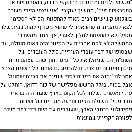
"פגשתי ילדים ומבוגרים בהתקפי חרדה, בהסתגרויות או
התפרצויות זעם", ממשיך יעקובי. "אני עצמי הייתי מעורב
בשכנוע קשישים רבים מאוד להתפנות. הם לא הסכימו
לצאת מהבית. מישהו אמר לי שהוא מעדיף למות בבית שלו
מטיל ולא להתפנות למלון. לצערי, אף אחד ממשרדי
הממשלה לא לקח אחריות על הפינוי והיה כאוס מוחלט, עד
שבסופו של דבר עובדי העירייה, כולל העובדים של
השפ"ח, הם שניהלו את כל הפינוי, תוך שהם עצמם תחת
סיכון חיים והיינו צריכים להרגיע גם אותם. כל השנים הצבא
אמר לנו 'נפנה את ביירות לפני שנפנה את קריית־שמונה'.
אבל בסוף, בגלל החשש מפלישה של כוח רדואן, הוחלט על
פינוי ואנשים נשלחו לכל מקום בארץ שעוד היה בו איזה
חדר פנוי". השפ"ח הקים שבעה מוקדים של שירות
פסיכולוגי ברחבי הארץ, שעובדים עד היום כדי לתת מענה
לפזורה הקריית־שמונאית.