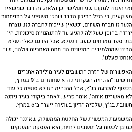
האחרונות", מתאר פריש. "המשפחה נקלטה במקום אחד
ואז היגרה למקום שני ושלישי וכן הלאה. זה דבר שמשאיר
משקעים, כי בגיל התיכון הדבר שהכי משפיע על התפתחות
הנער זו חברת השווים, וכשאין שייכות לחברה כזו, נוצרת
ירידה בחוסן שעלולה להגיע עד להתנהגויות סיכוניות. היו
בתי ספר מארחים שעבדו נפלא, אבל היו גם כאלה שלא
הבינו שהתלמידים המפונים הם תחת האחריות שלהם, ושם
אנחנו פעלנו".
האפשרות של חזרת התושבים לעיר מולידה אתגרים
חדשים: "ההנחיה העקרונית היא שחוזרים ב־9 במרץ,
בכפוף להכרעת בג"ץ, אבל ההנחיה הזו לא סופית כל עוד
לא מאשרים אותה", אומר פריש. לאחר ביקורי בעיר ניתנה
תשובת בג"ץ, שלפיה הדיון בעתירה ייערך ב־5 במרץ.
המשמעות המעשית של החלטת הממשלה, שאיננה יכולה
כמובן לכפות על תושבים לחזור, היא הפסקת המענקים