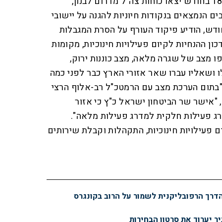
ביטחונית לחזרת התושבים". ב-18 בחודש יצאו כוחות צה"ל מדרום לבנון,
ים הנמצאים בנקודות חיוניות להגנה על יישובי
ימות. לאחר מכן, ב-23 בחודש, הודיע פיקוד העורף על הסרת המגבלות
כון ההנחיות לקיום פעילויות חינוכיות, מקומות
 מצב של שגרה מלאה, מצב כוננות ירוק,
ושאליו עברו שאר אזורי הארץ כבר לפני כמה
דשים, ב-30 בנובמבר 2024. "בתום הערכת מצב עם הרמטכ"ל רב-אלוף הרצי
, "אישר שר הביטחון ישראל כ"ץ כי אזור
דרג פעילות חלקית למדרג פעילות מלאה".
 פעילויות חינוכיות, התקהלות וקבלת שירותים
הדרך הרפובליקנית לשמור על הרוב בקונגרס
יר יערוך את סרטון הבחירות