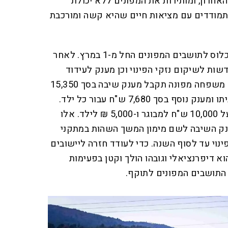
אחרון, ומותירות את המפונים ללא יכולת
תמודדים עם מציאות חיים שהיא קשה ומורכבת
לפי ההחלטה, יופסק מענק האכלוס לתושבים המפונים החל מ-1 במרץ. לאחר
שות לשיקום נזקי הפינוי וכן מענק לעידוד
שיבה. לפי מתווה המענקים, כל משפחה מפונה תקבל מענק שיבה בסך 15,350
ש"ח עבור כל מבוגר שיחזור לביתו ומענק נוסף בסך 7,680 ש"ח עבור כל ילד.
גובה מענק ההתחדשות יעמוד על 10,000 ש"ח למבוגר ו-5,000 ₪ לילד. אלו
ענק השיבה לשם מימון המשך השהות במתקני
נוי עד לסוף השנה. כדי לעודד חזרה ליישובים
א דיפרנציאלי וגובהו הולך וקטן בפעימות
התושבים המפונים לתוקף.