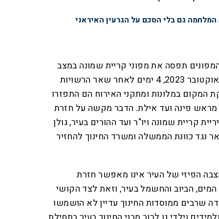
 המלחמה גם בלי הסכם על הגרעין האיראני
פונים תפסה את מפוני קריית שמונה במצב
מורכב, שכן הם פונו רק ב-20 באוקטובר 2023, 4 ימים לאחר שאר הרשויות
ת המקום במלונות ומתקני האירוח הם התפזרו
ונים, מראש פינה ועד אילת. הדבר מקשה על חזרת
ריית קריית שמונה ויו"ר ועד ההורים בעיר, גולן
רו לבג"צ ב-6 בפברואר נגד כוונת הממשלה ומשרד החינוך להחזיר
מצבה הפיזי של העיר אינו מאפשר חזרת
מים, הביוב והחשמל בעיר, וזאת לצד הקושי
ובדה שרבים ממוסדות החינוך עדיין לא הושמשו
מידים וילדי גן לרוב מבני החינוך בעיר בתחילת