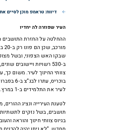
דיווח: טראמפ מוכן לסיים את
העיר שפוזרה לה יחדיו
ההחלטה על החזרת התושבים המ
שבקו האש הצפוני, ובשל מצוק
ב-530 רשויות ויישובים ש
צוותי החינוך לעיר. משום כך, עי
בוכריס, עת
לעיר את התלמידים ב-1 במרץ.
לטענת העירייה ונציג ההורים, 
תושבים, בשל נזקים לתשתיות ה
בגיוס צוותי חינוך והוראה והע
מחדש. "לא ניתן יהיה להכניס תל