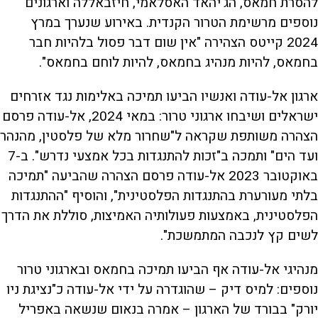
להסרת חמאס, הג'יהאד האסלאמי, חיזבאללה וארגונים
נוספים מרשימת הטרור הקנדית. באירוע שנערך במרץ
2024 קייטס הצהירה "אין שום דבר פסול בלהיות חבר
בחמאס, להיות מנהיג בחמאס, להיות לוחם בחמאס".
ארגון אל-עודה ואנשיו הביעו תמיכה באלימות נגד אזרחים
ישראלים ושיבחו ארגוני טרור: במאי 2024, אל-עודה פרסם
הצהרה משותפת שקראה ל"שחרור מלא של פלסטין, מהנהר
ועד הים" ותמכה ב"זכות להתנגדות בכל אמצעי נדרש". ב-7
באוקטובר 2023 אל-עודה פרסם הצהרה שהביעה "תמיכה
בלתי מעורערת בהתנגדות הפלסטינית", והוסיף "ההתנגדות
הפלסטינית, באמצעות פעולותיה האמיצות, סוללת את הדרך
לשים קץ לנכבה המתמשכת".
מנהיגי אל-עודה אף הביעו תמיכה בחמאס ובארגוני טרור
נוספים: למיס דיק – שהוגדרה על ידי אל-עודה כ"נציגת ניו
יורק" בבורד של הארגון – אמרה בנאום שנשאה באפריל