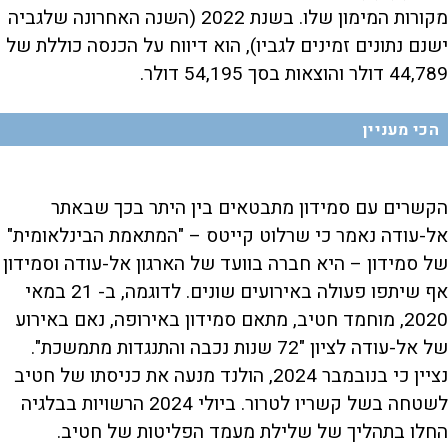
מקורות המימון שלו. בשנת 2022 (השנה האחרונה שלגביה
ישנם נתונים זמינים לגביו), הוא דיווח על הכנסה כוללת של
44,789 דולר והוצאות בסך 54,195 דולר.
הכי מעניין
הקשרים עם סמידון מתבטאים בין היתר בכך שבאתר
אל-עודה נאמר כי שרלוט קייטס – "המתאמת הבינלאומית"
של סמידון – היא חברה בוועד של הארגון אל-עודה וסמידון
אף שיתפו פעולה באירועים שונים. לדוגמה, ב- 21 במאי
2020, מוחמד חטיב, מתאם סמידון באירופה, נאם באירוע
של אל-עודה לציון "72 שנות נכבה והתנגדות מתמשכת".
נציין כי בנובמבר 2024, הולנד מנעה את כניסתו של חטיב
לשטחה בשל קשריו לטרור. ביולי 2024 הרשויות בבלגיה
החלו בתהליך של שלילת מעמד הפליטות של חטיב.