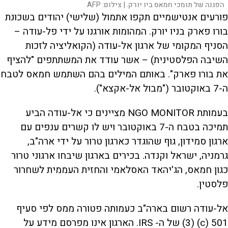
הפגנה של תומכי חמאס ביו יורק. |
צילום:
AFP
פורעים אנטישמיים תקפו אתמול (שלישי) יהודים בשכונת
בורו פארק בניו יורק. המהומות אורגנו על ידי פל-עודה –
הסניף המקומי של ארגון אל-עודה (הקואליציה לזכות
השיבה הפלסטינית) – אשר עודד את המשתתפים "להציף
את בורו פארק". באותם המילים בהם השתמש חמאס לטבח
ה-7 באוקטובר ("מבול אל-אקצא").
בעמותת NGO MONITOR מציינים כי אל-עודה הביע
תמיכה בטבח ה-7 באוקטובר ויש לו קשרים ענפים עם
ארגון סמידון, גוף שהוגדר כארגון טרור על ידי ארה"ב,
גרמניה, ישראל וקנדה. בכירים בארגון שיבחו ארגוני טרור
כגון חמאס, הג'יהאד האסלאמי והחזית העממית לשחרור
פלסטין.
אל-עודה רשום בארה"ב כעמותה פטורה ממס לפי סעיף
501 (c) (3) של ה- IRS. הארגון אינו מפרסם מידע על