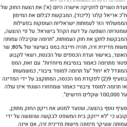
הפגנה נגד הרפורמה המשפטית. |
צילום:
AFP
ועדת השרים לחקיקה אישרה היום (א') את הצעת החוק של
ח"כ אריאל קלנר (ליכוד), המבקשת לבלום את המימון
הממשלתי הזר לעמותות ישראליות העוסקות בפעילות
שמטרתה השפעה על דעת הקהל בישראל. על פי ההצעה,
המבקשת לתקן את חוק העמותות, "תרומה שקיבלה עמותה
משות מדינית זרה, תהיה חייבת במס בשיעור של 80%; שר
האוצר, באישור ועדת הכספים של הכנסת, רשאי לקבוע
פטור מתרומה כאמור בנסיבות מיוחדות". עם זאת, המס
המוגדל לא יחול "על תרומה למוסד ציבורי, כמשמעותו
בסעיף 9(2) לפקודת מס הכנסה, המתוקצב על ידי המדינה
או תרומה למוסד ציבורי כאמור שמחזורו השנתי אינו עולה
על 100,000 שקלים חדשים".
סעיף נוסף בהצעה, שנועד למנוע את ריקון החוק מתוכן,
קובע כי "לא ייזקק בית המשפט לבקשה שהוגשה על ידי
עמותה שעיקר מימונה מישות מדינית זרה, אם אינה