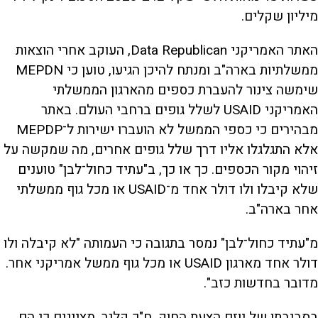
מיליון שקלים.
האתר האמריקני Data Republican, העוקב אחרי הוצאות
ממשלתיות בארה"ב ומנתח להיכן הגיעו, טוען כי MEPDN
שימשה צינור להעברת כספים מהארגון הממשלתי
האמריקני USAID לשלל גופים ברחבי העולם. באתר
מבהירים כי כספי הממשל לא הועברו ישירות ל־MEPDP
אלא התגלגלו אליו דרך שלל גופים אחרים, מה שמקשה על
זיהוי מקור הכספים. כך או כך, ב"עתיד כחול־לבן" טוענים
שלא קיבלו ולו דולר אחד מ־USAID או מכל גוף ממשלתי
אחר בארה"ב.
מ"עתיד כחול־לבן" נמסר בתגובה כי העמותה "לא קיבלה ולו
דולר אחד מארגון USAID או מכל גוף ממשל אמריקני אחר.
מדובר בחדשות כזב".
בסביבתו של יוזם הצעת החוק, ח"כ קלנר, מציינים כי הם