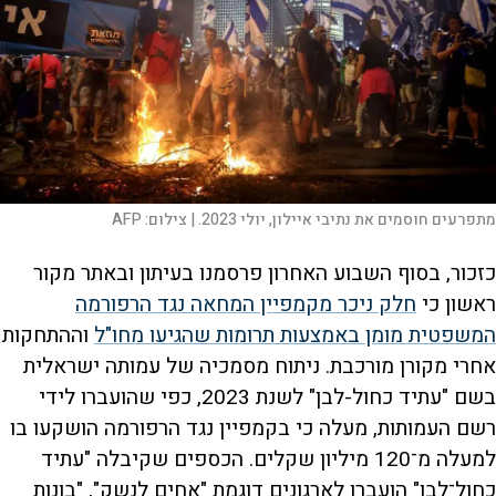
מתפרעים חוסמים את נתיבי איילון, יולי 2023. |
צילום:
AFP
כזכור, בסוף השבוע האחרון פרסמנו בעיתון ובאתר מקור
ראשון כי
חלק ניכר מקמפיין המחאה נגד הרפורמה
המשפטית מומן באמצעות תרומות שהגיעו מחו"ל
וההתחקות
אחרי מקורן מורכבת. ניתוח מסמכיה של עמותה ישראלית
בשם "עתיד כחול-לבן" לשנת 2023, כפי שהועברו לידי
רשם העמותות, מעלה כי בקמפיין נגד הרפורמה הושקעו בו
למעלה מ־120 מיליון שקלים. הכספים שקיבלה "עתיד
כחול־לבן" הועברו לארגונים דוגמת "אחים לנשק", "בונות