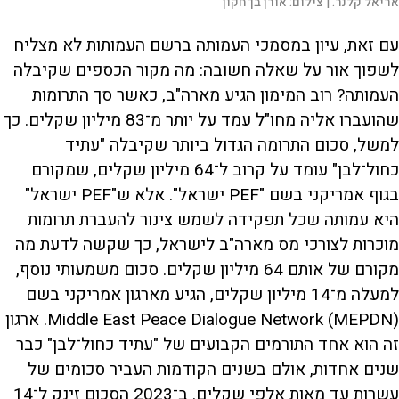
אריאל קלנר. |
צילום:
אורן בן־חקון
עם זאת, עיון במסמכי העמותה ברשם העמותות לא מצליח
לשפוך אור על שאלה חשובה: מה מקור הכספים שקיבלה
העמותה? רוב המימון הגיע מארה"ב, כאשר סך התרומות
שהועברו אליה מחו"ל עמד על יותר מ־83 מיליון שקלים. כך
למשל, סכום התרומה הגדול ביותר שקיבלה "עתיד
כחול־לבן" עומד על קרוב ל־64 מיליון שקלים, שמקורם
בגוף אמריקני בשם "PEF ישראל". אלא ש"PEF ישראל"
היא עמותה שכל תפקידה לשמש צינור להעברת תרומות
מוכרות לצורכי מס מארה"ב לישראל, כך שקשה לדעת מה
מקורם של אותם 64 מיליון שקלים. סכום משמעותי נוסף,
למעלה מ־14 מיליון שקלים, הגיע מארגון אמריקני בשם
Middle East Peace Dialogue Network (MEPDN). ארגון
זה הוא אחד התורמים הקבועים של "עתיד כחול־לבן" כבר
שנים אחדות, אולם בשנים הקודמות העביר סכומים של
עשרות עד מאות אלפי שקלים. ב־2023 הסכום זינק ל־14