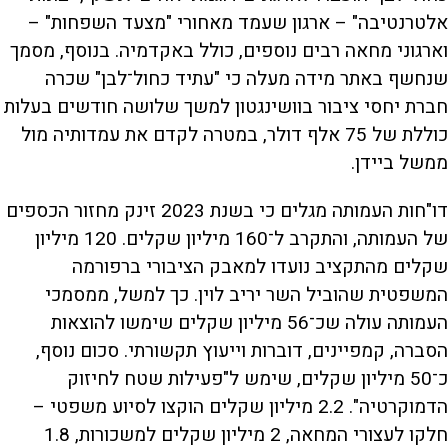
אלטרנטיבה" – ארגון שעמד מאחורי "מצעד השפחות" –
וארגוני מחאה רבים נוספים, כולל באקדמיה. בנוסף, מסמך
שנחשף באתר מידה מעלה כי "עתיד כחול־לבן" שכרה
חברת יחסי ציבור בוושינגטון למשך שלושה חודשים בעלות
כוללת של 75 אלף דולר, במטרה לקדם את עמדותיה מול
ממשל ביידן.
דו"חות העמותה מגלים כי בשנת 2023 זינק מחזור הכספים
של העמותה, והתקרב ל־160 מיליון שקלים. 120 מיליון
שקלים מהתקציב נועדו למאבק הציבורי ברפורמה
המשפטית שהוביל השר יריב לוין. כך למשל, ממסמכי
העמותה עולה שכ־56 מיליון שקלים שימשו להוצאות
הסברה, קמפיינים, דוברות וייעוץ תקשורתי. סכום נוסף,
כ־50 מיליון שקלים, שימש ל"פעילות שטח לחיזוק
הדמוקרטיה". 2.2 מיליון שקלים הוקצו לסיוע משפטי –
חלקו לעצורי המחאה, 2 מיליון שקלים למשכורות, 1.8