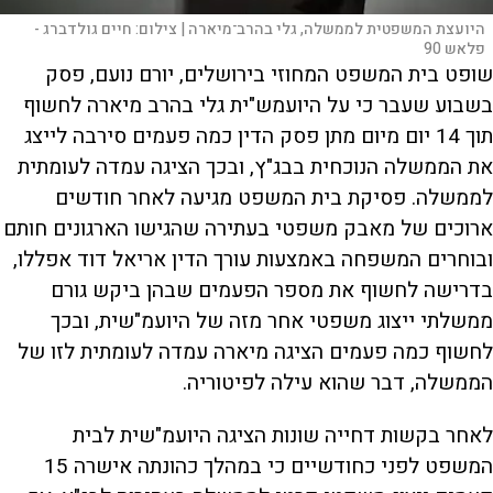
היועצת המשפטית לממשלה, גלי בהרב־מיארה |
צילום:
חיים גולדברג -
פלאש 90
שופט בית המשפט המחוזי בירושלים, יורם נועם, פסק
בשבוע שעבר כי על היועמש"ית גלי בהרב מיארה לחשוף
תוך 14 יום מיום מתן פסק הדין כמה פעמים סירבה לייצג
את הממשלה הנוכחית בבג"ץ, ובכך הציגה עמדה לעומתית
לממשלה. פסיקת בית המשפט מגיעה לאחר חודשים
ארוכים של מאבק משפטי בעתירה שהגישו הארגונים חותם
ובוחרים המשפחה באמצעות עורך הדין אריאל דוד אפללו,
בדרישה לחשוף את מספר הפעמים שבהן ביקש גורם
ממשלתי ייצוג משפטי אחר מזה של היועמ"שית, ובכך
לחשוף כמה פעמים הציגה מיארה עמדה לעומתית לזו של
הממשלה, דבר שהוא עילה לפיטוריה.
לאחר בקשות דחייה שונות הציגה היועמ"שית לבית
המשפט לפני כחודשיים כי במהלך כהונתה אישרה 15