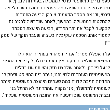
פעמים ייצוג משפטי פרטי לממשלה בעתירות לבג"ץ, אך
נמנעה מלפרסם חשפה כמה פעמים דחתה בקשות לייצוג
פרטי, וכן את מספר הפעמים שבהן הביעה התנגדות
להחלטות הממשלה. בהמשך, לאחר שנדרשה להגיב גם
לבקשה לקבל את יתר המידע, הביעה היועצת הסכמה
למסור אותו, הסכמה שקיבלה בשבוע שעבר תוקף של פסק
דין.
עו"ד אפללו מסר: "העניין המהותי בעתירה הוא גילוי
המציאות שלאזרח הקטן אין באמת יכולת לקבל את המגיע
לו על פי דין, ולאחר שלחצנו חזק והשתמשנו בכלים
המשפטיים העומדים לרשותנו, נעתר בית המשפט ופסק כי
המדינה חייבת לדווח כמה פעמים היועצת המשפטית הייתה
לעומתית לממשלה, אני מקווה שהמדינה לא תהתל בנו
ובבית המשפט שוב ותעשה את החובה המשפטית שעליה".
הכי מעניין