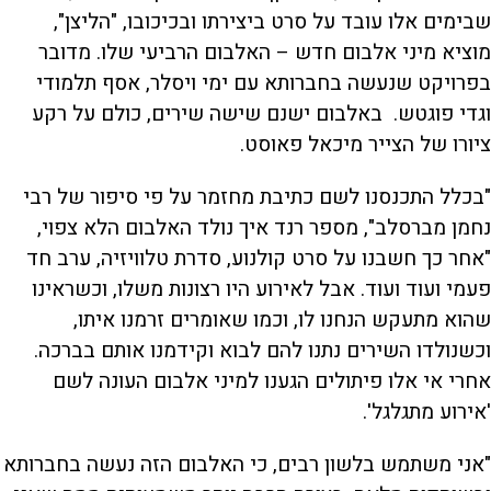
שבימים אלו עובד על סרט ביצירתו ובכיכובו, "הליצן",
מוציא מיני אלבום חדש – האלבום הרביעי שלו. מדובר
בפרויקט שנעשה בחברותא עם ימי ויסלר, אסף תלמודי
וגדי פוגטש. באלבום ישנם שישה שירים, כולם על רקע
ציורו של הצייר מיכאל פאוסט.
"בכלל התכנסנו לשם כתיבת מחזמר על פי סיפור של רבי
נחמן מברסלב", מספר רנד איך נולד האלבום הלא צפוי,
"אחר כך חשבנו על סרט קולנוע, סדרת טלוויזיה, ערב חד
פעמי ועוד ועוד. אבל לאירוע היו רצונות משלו, וכשראינו
שהוא מתעקש הנחנו לו, וכמו שאומרים זרמנו איתו,
וכשנולדו השירים נתנו להם לבוא וקידמנו אותם בברכה.
אחרי אי אלו פיתולים הגענו למיני אלבום העונה לשם
'אירוע מתגלגל'.
"אני משתמש בלשון רבים, כי האלבום הזה נעשה בחברותא