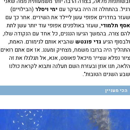
ובשותפות מלאה, בצורה הרבה יותר משמעותית ממה שאני
רגיל. בהתחלה זה היה בעיקר עם
ימי ויסלר
(הבילויים)
שעזר בחדרים אפופי עשן ליילד את השירים. אחר כך עם
אסף תלמודי
, שעזר באולפנים אפופי עוד יותר עשן לתת
להם צורה. בהמשך הגיעו הנגנים, כל אחד עם הנקודה שלו,
ולבסוף הגיע
גדי פוגטש
שהביא אותם לגימורם. האמת,
התהליך היה ברובו משמח, מצחיק ומענג. אז אם אתם רואים
ציור נפלא שצייר מיכאל פאוסט, אנא, אל תגלגלו את זה
הלאה, תנו אוזן ובעזרת השם תעלנה ותבוא לקראת כולנו
שבע השנים הטובות".
הכי מעניין