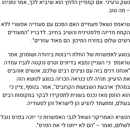
נשק גרעיני. אם קמפיין הלחץ הוא שיביא לכך, אמר נתניהו
– מה טוב.
טראמפ נשאל פעמיים האם הסכם עם סעודיה אפשרי ללא
הקמת מדינה פלסטינית והשיב בחיוב. לדבריו "הסעודים
רוצים שלום במזרח התיכון. הם מאוד עוזרים".
בנוגע לאפשרות של החלת ריבונות ביהודה ושומרון, אמר
טראמפ כי העניין נמצא בדיונים וטרם ננקטה לגביו עמדה.
"אנחנו דנים בזה עם נציגים רבים שלכם, אנשים אוהבים
את הרעיון. תהיה לנו כנראה הכרזה בנוגע לנושא הזה
במהלך ארבעת השבועות הקרובים", אמר. בנוסף, ציין כי
הוא הוזמן מאז נכנס בשנית לתפקידו לבקר במקומות רבים
בעולם, ומתעתד להגיע הן לישראל והן לסעודיה.
הנשיא האמריקני נשאל לגבי האפשרות כי יזכה בפרס נובל
לשלום, ואמר – "הם לא ייתנו לי את הפרס".