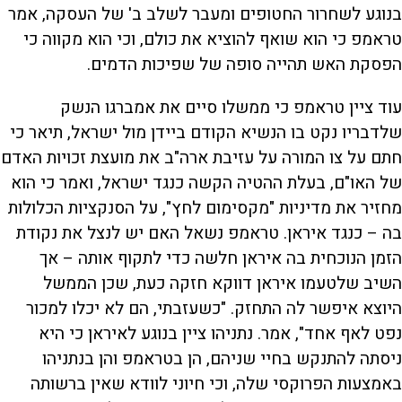
בנוגע לשחרור החטופים ומעבר לשלב ב' של העסקה, אמר
טראמפ כי הוא שואף להוציא את כולם, וכי הוא מקווה כי
הפסקת האש תהייה סופה של שפיכות הדמים.
עוד ציין טראמפ כי ממשלו סיים את אמברגו הנשק
שלדבריו נקט בו הנשיא הקודם ביידן מול ישראל, תיאר כי
חתם על צו המורה על עזיבת ארה"ב את מועצת זכויות האדם
של האו"ם, בעלת ההטיה הקשה כנגד ישראל, ואמר כי הוא
מחזיר את מדיניות "מקסימום לחץ", על הסנקציות הכלולות
בה – כנגד איראן. טראמפ נשאל האם יש לנצל את נקודת
הזמן הנוכחית בה איראן חלשה כדי לתקוף אותה – אך
השיב שלטעמו איראן דווקא חזקה כעת, שכן הממשל
היוצא איפשר לה התחזק. "כשעזבתי, הם לא יכלו למכור
נפט לאף אחד", אמר. נתניהו ציין בנוגע לאיראן כי היא
ניסתה להתנקש בחיי שניהם, הן בטראמפ והן בנתניהו
באמצעות הפרוקסי שלה, וכי חיוני לוודא שאין ברשותה