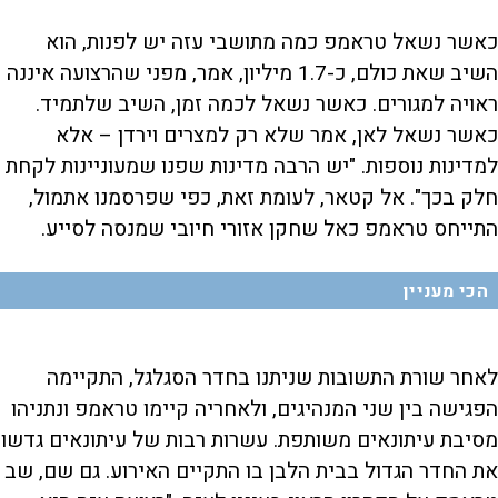
כאשר נשאל טראמפ כמה מתושבי עזה יש לפנות, הוא
השיב שאת כולם, כ-1.7 מיליון, אמר, מפני שהרצועה איננה
ראויה למגורים. כאשר נשאל לכמה זמן, השיב שלתמיד.
כאשר נשאל לאן, אמר שלא רק למצרים וירדן – אלא
למדינות נוספות. "יש הרבה מדינות שפנו שמעוניינות לקחת
חלק בכך". אל קטאר, לעומת זאת, כפי שפרסמנו אתמול,
התייחס טראמפ כאל שחקן אזורי חיובי שמנסה לסייע.
הכי מעניין
לאחר שורת התשובות שניתנו בחדר הסגלגל, התקיימה
הפגישה בין שני המנהיגים, ולאחריה קיימו טראמפ ונתניהו
מסיבת עיתונאים משותפת. עשרות רבות של עיתונאים גדשו
את החדר הגדול בבית הלבן בו התקיים האירוע. גם שם, שב