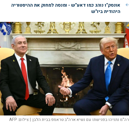
אונסק"ו נוהג כמו דאע"ש - ומנסה למחוק את ההיסטוריה
היהודית ביו"ש
רה"מ נתניהו בפגישתו עם נשיא ארה"ב טראמפ בבית הלבן. |
צילום:
AFP