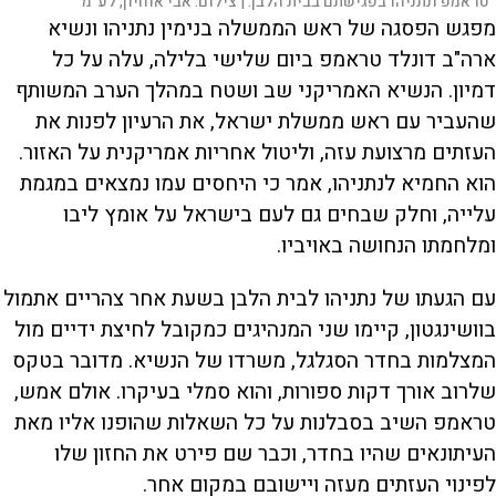
טראמפ ונתניהו בפגישתם בבית הלבן. |
צילום:
אבי אוחיון, לע"מ
מפגש הפסגה של ראש הממשלה בנימין נתניהו ונשיא
ארה"ב דונלד טראמפ ביום שלישי בלילה, עלה על כל
דמיון. הנשיא האמריקני שב ושטח במהלך הערב המשותף
שהעביר עם ראש ממשלת ישראל, את הרעיון לפנות את
העזתים מרצועת עזה, וליטול אחריות אמריקנית על האזור.
הוא החמיא לנתניהו, אמר כי היחסים עמו נמצאים במגמת
עלייה, וחלק שבחים גם לעם בישראל על אומץ ליבו
ומלחמתו הנחושה באויביו.
עם הגעתו של נתניהו לבית הלבן בשעת אחר צהריים אתמול
בוושינגטון, קיימו שני המנהיגים כמקובל לחיצת ידיים מול
המצלמות בחדר הסגלגל, משרדו של הנשיא. מדובר בטקס
שלרוב אורך דקות ספורות, והוא סמלי בעיקרו. אולם אמש,
טראמפ השיב בסבלנות על כל השאלות שהופנו אליו מאת
העיתונאים שהיו בחדר, וכבר שם פירט את החזון שלו
לפינוי העזתים מעזה ויישובם במקום אחר.