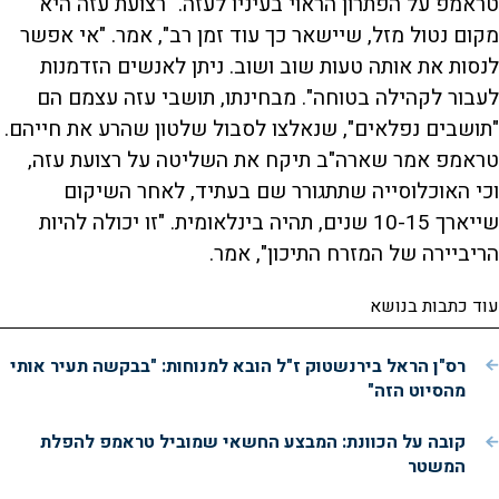
טראמפ על הפתרון הראוי בעיניו לעזה. "רצועת עזה היא
מקום נטול מזל, שיישאר כך עוד זמן רב", אמר. "אי אפשר
לנסות את אותה טעות שוב ושוב. ניתן לאנשים הזדמנות
לעבור לקהילה בטוחה". מבחינתו, תושבי עזה עצמם הם
"תושבים נפלאים", שנאלצו לסבול שלטון שהרע את חייהם.
טראמפ אמר שארה"ב תיקח את השליטה על רצועת עזה,
וכי האוכלוסייה שתתגורר שם בעתיד, לאחר השיקום
שייארך 10-15 שנים, תהיה בינלאומית. "זו יכולה להיות
הריביירה של המזרח התיכון", אמר.
עוד כתבות בנושא
רס"ן הראל בירנשטוק ז"ל הובא למנוחות: "בבקשה תעיר אותי
מהסיוט הזה"
קובה על הכוונת: המבצע החשאי שמוביל טראמפ להפלת
המשטר