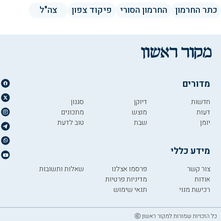
כתר החרמון
החרמון הסורי
פיקוד צפון
צה"ל
מדורים
חדשות
דיוקן
סגנון
דעות
מוצש
מתכונים
יומן
שבת
טוב לדעת
מידע כללי
צור קשר
פרסמו אצלנו
שאלות ותשובות
אודות
מדיניות פרטיות
רכישת מנוי
תנאי שימוש
כל הזכויות שמורות למקור ראשון ⓒ