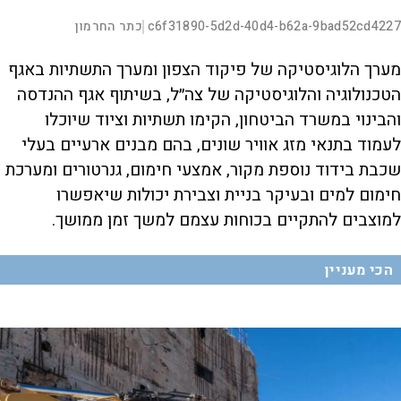
n
L
00:00:16
c6f31890-5d2d-40d4-b62a-9bad52cd4227
כתר החרמון
|
D
o
y
a
d
S
S
u
e
M
k
k
F
P
d
u
i
i
u
מערך הלוגיסטיקה של פיקוד הצפון ומערך התשתיות באגף
:
t
p
p
l
r
2
e
v
v
l
4
s
i
i
הטכנולוגיה והלוגיסטיקה של צה״ל, בשיתוף אגף ההנדסה
V
.
d
d
c
a
4
e
e
r
והבינוי במשרד הביטחון, הקימו תשתיות וציוד שיוכלו
7
o
o
e
l
%
b
f
e
t
a
o
n
לעמוד בתנאי מזג אוויר שונים, בהם מבנים ארעיים בעלי
c
r
k
w
i
i
w
a
שכבת בידוד נוספת מקור, אמצעי חימום, גנרטורים ומערכת
a
r
r
d
a
o
d
חימום למים ובעיקר בניית וצבירת יכולות שיאפשרו
d
n
למוצבים להתקיים בכוחות עצמם למשך זמן ממושך.
y
הכי מעניין
e
V
o
i