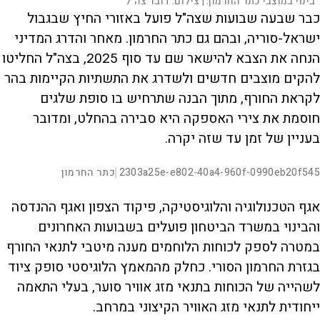
בינוי במוצבי כתר החרמון. |
צילום:
דובר צה"ל
כבר שבעה שבועות שצה"ל פועל באזורי החיץ שבגבול
ישראל-סוריה, ובהם גם כתר החרמון. מאחר והדרג המדיני
הנחה את הצבא להישאר שם עד סוף 2025, בצה"ל החליטו
להקים מוצבים חדשים ולשדרג את התשתיות הקיימות בהר
לקראת החורף, מתוך הבנה שתרחיש בו סופת שלגים
חוסמת את צירי האספקה היא סבירה בהחלט, ומדובר
בעניין של זמן עד שזה יקרה.
L
00:00:18
2303a25e-e802-40a4-960f-0990eb20f545
כתר החרמון
|
D
o
a
d
S
S
u
e
M
k
k
F
P
d
u
i
i
u
אגף הטכנולוגיה והלוגיסטיקה, פיקוד הצפון ואגף ההנדסה
:
t
p
p
l
r
2
e
v
v
l
0
s
i
i
והבינוי במשרד הביטחון פועלים בשבועות האחרונים
.
d
d
c
a
9
e
e
r
במטרה לספק לכוחות הלוחמים מענה מיטבי לתנאי החורף
2
o
o
e
l
%
b
f
e
t
a
o
n
בגזרת החרמון הסורי. כחלק מהמאמץ הלוגיסטי סופק ציוד
c
r
k
w
i
w
a
לשהייה של הכוחות בתנאי מזג אוויר סוער, בעלי התאמה
a
r
r
d
a
o
d
ייחודית לתנאי מזג האוויר הקיצוני במרחב.