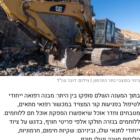
d
e
o
בינוי במוצבי כתר החרמון. |
צילום:
דובר צה"ל
בתוך המענה השלם סופקו בין היתר: מבנה רפואה ייחודי
לטיפול בפגיעות קור המצויד במכשור רפואי מתאים,
מטבחים וחדר אוכל שיאפשרו הספקת אוכל חם ללוחמים.
ללוחמים בגזרה חולקו אלפי פריטי חורף, בדגש על ציוד
ייחודי לתנאי שלג, וביניהם: שקיות חימום, חרמוניות,
חליפות סערה ונעלי חורף.