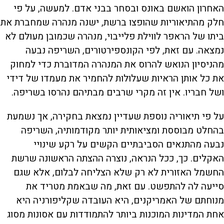
האחרון הואשם באונס ובסחר בבני אדם. למעשה, על פי
חלק מהתיאוריות שהופצו ברשת, ישנה מנהרה שמחברת את
ביתו של הראפר לווילת פלייבוי, מנהרה שכמובן מעולם לא
נמצאה. עם זאת, לפי הקונספירטורים, השריפה נבעה
מהניסיון הנואש להרוס את המנהרה המדוברת כדי למחוק
את כל אותן הראיות שעלולות להחמיר את מעמדו של דידי
ושל חבריו. אין זה מקרי שרבים מבתיהם נהרסו בשריפה.
על פי תיאוריה נוספת שעדיין נמצאת בחקירה, אך נשמעת
בהחלט מבוססת ומציאותית יותר מקודמותיה, השריפה
נבעה מהתנאים הסביבתיים הקשים על רקע שינויי
האקלים. כך, ככל הנראה, נוצרה ההצתה הראשונה שרשת
החשמל האזורית לא רק שלא הצליחה לבלום, אלא שגם
סייעה לה להתפשט. עם זאת, מה שבאמת מטריד את
מנוחתם של האמריקנים, היא העובדה שקליפורניה היא
אחת המדינות המוכנות ביותר להתמודדות עם אסונות מסוג