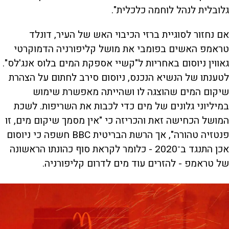
גלובלית לנהל לוחמה כלכלית".
אם נחזור לסוגיית ברזי הכיבוי האש של העיר, דונלד
טראמפ האשים בפומבי את מושל קליפורניה הדמוקרטי
גאווין ניוסום באחריות ל"קשיי אספקת המים בלוס אנג'לס".
לטענתו של הנשיא הנכנס, ניוסום סירב לחתום על הצהרת
שיקום המים שהוצגה לו ושהייתה מאפשרת שימוש
במיליוני גלונים של מים כדי לכבות את השריפות. לשכת
המושל הכחישה זאת והכריזה כי "אין מסמך שיקום מים, זו
פנטזיה טהורה", אך הרשת הבריטית BBC חשפה כי ניוסום
אכן התנגד ב־2020 - כלומר לקראת סוף כהונתו הראשונה
של טראמפ - להזרים עוד מים לדרום קליפורניה.