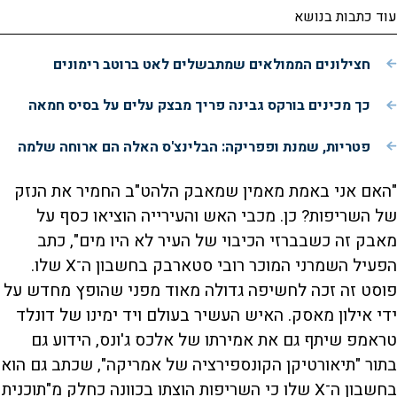
עוד כתבות בנושא
חצילונים הממולאים שמתבשלים לאט ברוטב רימונים
כך מכינים בורקס גבינה פריך מבצק עלים על בסיס חמאה
פטריות, שמנת ופפריקה: הבלינצ'ס האלה הם ארוחה שלמה
"האם אני באמת מאמין שמאבק הלהט"ב החמיר את הנזק
של השריפות? כן. מכבי האש והעירייה הוציאו כסף על
מאבק זה כשבברזי הכיבוי של העיר לא היו מים", כתב
הפעיל השמרני המוכר רובי סטארבק בחשבון ה־X שלו.
פוסט זה זכה לחשיפה גדולה מאוד מפני שהופץ מחדש על
ידי אילון מאסק. האיש העשיר בעולם ויד ימינו של דונלד
טראמפ שיתף גם את אמירתו של אלכס ג'ונס, הידוע גם
בתור "תיאורטיקן הקונספירציה של אמריקה", שכתב גם הוא
בחשבון ה־X שלו כי השריפות הוצתו בכוונה כחלק מ"תוכנית