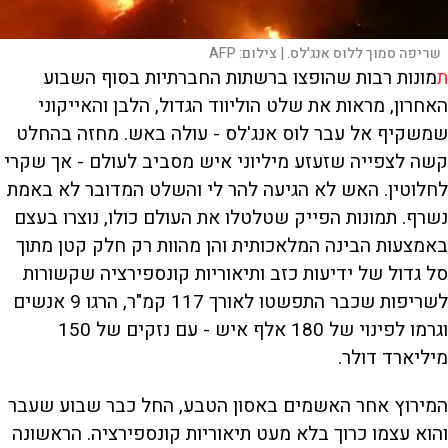
שריפה סמוך ללוס אנג'לס. |
צילום:
AFP
ת
מונות רבות שהופצו ברשתות החברתיות בסוף השבוע
האחרון, מראות את שלט הוליווד הגדול, הלבן והאייקוני
שמשקיף אל עבר לוס אנג'לס - עולה באש. מחזה בהחלט
קשה לצפייה שזעזע מיליוני איש מסביב לעולם - אך שקרי
לחלוטין. האש לא הגיעה להר לי והשלט המדובר לא באמת
נשרף. תמונות הפייק שטלטלו את העולם כולו, נוצרו בעצם
באמצעות הבינה המלאכותית והן מהוות רק חלק קטן מתוך
סל גדול של ידיעות כזב ותיאוריות קונספירציה שקשורות
לשריפות שכבר התפשטו לאורך 117 קמ"ר, הרגו 9 אנשים
וגרמו לפינוי של 180 אלף איש - עם נזקים של 150
מיליארד דולר.
המירוץ אחר האשמים באסון הטבע, החל כבר שבוע שעבר
והוא עצמו כרוך בלא מעט תיאוריות קונספירציה. הראשונה