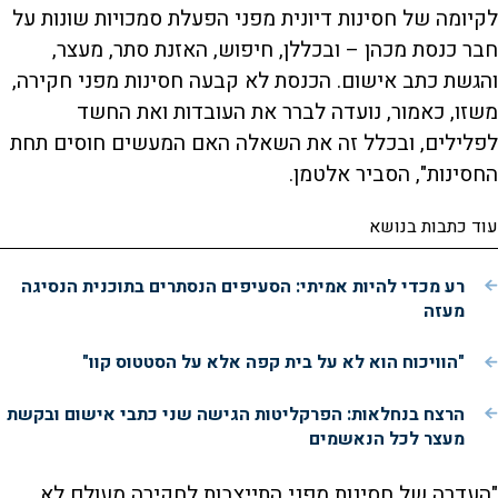
לקיומה של חסינות דיונית מפני הפעלת סמכויות שונות על
חבר כנסת מכהן – ובכללן, חיפוש, האזנת סתר, מעצר,
והגשת כתב אישום. הכנסת לא קבעה חסינות מפני חקירה,
משזו, כאמור, נועדה לברר את העובדות ואת החשד
לפלילים, ובכלל זה את השאלה האם המעשים חוסים תחת
החסינות", הסביר אלטמן.
עוד כתבות בנושא
רע מכדי להיות אמיתי: הסעיפים הנסתרים בתוכנית הנסיגה
מעזה
"הוויכוח הוא לא על בית קפה אלא על הסטטוס קוו"
הרצח בנחלאות: הפרקליטות הגישה שני כתבי אישום ובקשת
מעצר לכל הנאשמים
"העדרה של חסינות מפני התייצבות לחקירה מעולם לא