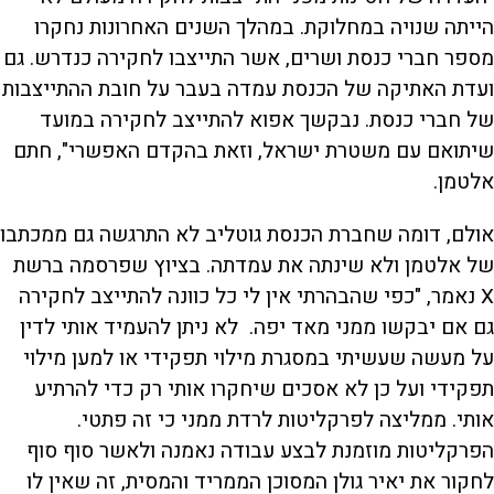
הייתה שנויה במחלוקת. במהלך השנים האחרונות נחקרו
מספר חברי כנסת ושרים, אשר התייצבו לחקירה כנדרש. גם
ועדת האתיקה של הכנסת עמדה בעבר על חובת ההתייצבות
של חברי כנסת. נבקשך אפוא להתייצב לחקירה במועד
שיתואם עם משטרת ישראל, וזאת בהקדם האפשרי", חתם
אלטמן.
אולם, דומה שחברת הכנסת גוטליב לא התרגשה גם ממכתבו
של אלטמן ולא שינתה את עמדתה. בציוץ שפרסמה ברשת
X נאמר, "כפי שהבהרתי אין לי כל כוונה להתייצב לחקירה
גם אם יבקשו ממני מאד יפה. לא ניתן להעמיד אותי לדין
על מעשה שעשיתי במסגרת מילוי תפקידי או למען מילוי
תפקידי ועל כן לא אסכים שיחקרו אותי רק כדי להרתיע
אותי. ממליצה לפרקליטות לרדת ממני כי זה פתטי.
הפרקליטות מוזמנת לבצע עבודה נאמנה ולאשר סוף סוף
לחקור את יאיר גולן המסוכן הממריד והמסית, זה שאין לו