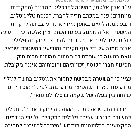
טלי גוטליב. |
צילום:
אריק מרמור/פלאש90
עו"ד אלון אלטמן, המשנה לפרקליט המדינה (תפקידים
מיוחדים) פנה במכתב חריף לחברת הכנסת טלי גוטליב,
ותבע ממנה לתאם באופן מיידי את התייצבותה לחקירת
המשטרה אליה זומנה. בפתח מכתבו ציין אלטמן כי הודעתה
של גוטליב לפיה אין בכוונתה להתייצב לחקירה פלילית
אליה זומנה על ידי אגף חקירות ומודיעין במשטרת ישראל,
וזאת בטענה כי עומדת לה חסינות מהותית מכוח חוק
חסינות חברי הכנסת, זכויותיהם וחובותיהם איננה מקובלת.
נציין כי המשטרה מבקשת לחקור את גוטליב בחשד לגילוי
מידע סודי, אחרי שהפיצה מידע כוזב לפיו, "המוסד יירט
שיחות בין בעלה של שקמה ברסלר לסינוואר".
במכתבו הדגיש אלטמן כי ההחלטה לחקור את ח"כ גוטליב
כחשודה בביצוע עבירה פלילית התקבלה על ידי הגורמים
המקצועיים הרלוונטיים כנדרש. "סירובך להתייצב לחקירה