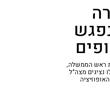
ה
נפגש
פים
ת ראש הממשלה,
ו נציגים מצה"ל
האופוזיציה