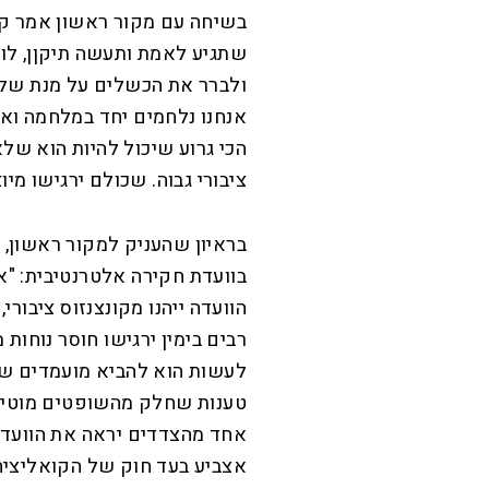
בשיחה עם מקור ראשון אמר קלנ
שתגיע לאמת ותעשה תיקןן, לו
ולברר את הכשלים על מנת שלא 
אנחנו נלחמים יחד במלחמה ואנ
הכי גרוע שיכול להיות הוא שלא
ציבורי גבוה. שכולם ירגישו מיוצ
‏בראיון שהעניק למקור ראשון,
א
בוועדת חקירה אלטרנטיבית: "א
הוועדה ייהנו מקונצנזוס ציבורי,
רבים בימין ירגישו חוסר נוחו
טענות שחלק מהשופטים מוטים ל
אחד מהצדדים יראה את הוועדה 
אצביע בעד חוק של הקואליציה 