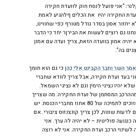
ר: "אני פועל לנסח חוק לוועדת חקירה
עדת החקירה יהיו את הכלים ףלהגיע לאמת
יחזור אסון בסדר גודל מטורף כפי שחווינו,
חנו גם רוצים לעשות את הבירןר יחד כי הדבר
 יהיה אמון בוועדה הזאת, צריך ועדה עם אמון
גים בה".
מר השר וחבר הקבינט אלי כהן
כי גם הוא תומך
ני בעד ועדת חקירה, אבל צריך לוודא שחברי
 שלא יהיו נציגי הימין וגם לא נציגי השמאל.
ת מההרכב המסתמן של ועדת החקירה. מה שצריך
לעשות הוא להביא מועמדים שזוכים לתמיכה של 80 אחוז מחברי הכנסת. יש
דעות שונות, לכן צריך קונצנזוס ציבורי. אם
כנגועה פוליטית – לא יהיה לה ערך. אני
לשינוי הרכב ועדת החקירה. אני לא רוצה