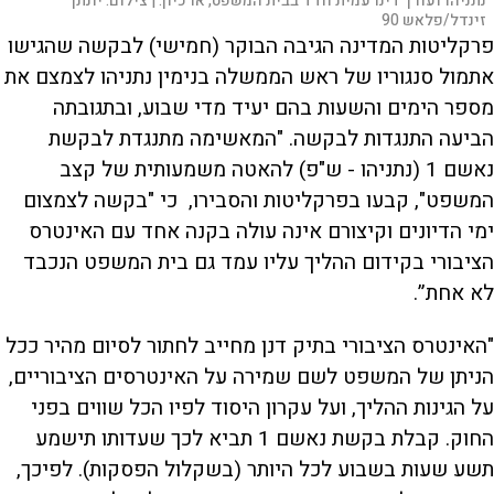
נתניהו ועורך דינו עמית חדד בבית המשפט, ארכיון. |
צילום:
יונתן
זינדל/פלאש 90
פרקליטות המדינה הגיבה הבוקר (חמישי) לבקשה שהגישו
אתמול סנגוריו של ראש הממשלה בנימין נתניהו לצמצם את
מספר הימים והשעות בהם יעיד מדי שבוע, ובתגובתה
הביעה התנגדות לבקשה. "המאשימה מתנגדת לבקשת
נאשם 1 (נתניהו - ש"פ) להאטה משמעותית של קצב
המשפט", קבעו בפרקליטות והסבירו, כי "בקשה לצמצום
ימי הדיונים וקיצורם אינה עולה בקנה אחד עם האינטרס
הציבורי בקידום ההליך עליו עמד גם בית המשפט הנכבד
לא אחת”.
"האינטרס הציבורי בתיק דנן מחייב לחתור לסיום מהיר ככל
הניתן של המשפט לשם שמירה על האינטרסים הציבוריים,
על הגינות ההליך, ועל עקרון היסוד לפיו הכל שווים בפני
החוק. קבלת בקשת נאשם 1 תביא לכך שעדותו תישמע
תשע שעות בשבוע לכל היותר (בשקלול הפסקות). לפיכך,