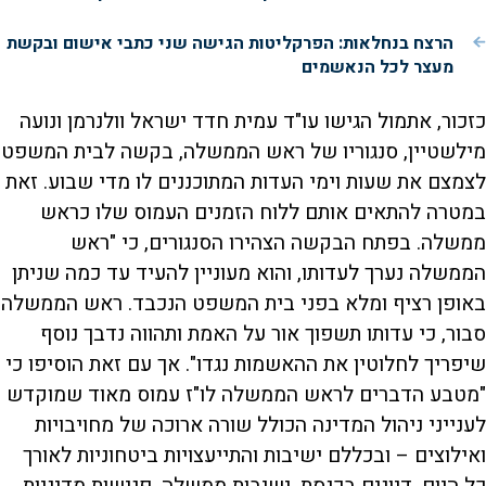
הרצח בנחלאות: הפרקליטות הגישה שני כתבי אישום ובקשת
מעצר לכל הנאשמים
כזכור, אתמול הגישו עו"ד עמית חדד ישראל וולנרמן ונועה
מילשטיין, סנגוריו של ראש הממשלה, בקשה לבית המשפט
לצמצם את שעות וימי העדות המתוכננים לו מדי שבוע. זאת
במטרה להתאים אותם ללוח הזמנים העמוס שלו כראש
ממשלה. בפתח הבקשה הצהירו הסנגורים, כי "ראש
הממשלה נערך לעדותו, והוא מעוניין להעיד עד כמה שניתן
באופן רציף ומלא בפני בית המשפט הנכבד. ראש הממשלה
סבור, כי עדותו תשפוך אור על האמת ותהווה נדבך נוסף
שיפריך לחלוטין את ההאשמות נגדו". אך עם זאת הוסיפו כי
"מטבע הדברים לראש הממשלה לו"ז עמוס מאוד שמוקדש
לענייני ניהול המדינה הכולל שורה ארוכה של מחויבויות
ואילוצים – ובכללם ישיבות והתייעצויות ביטחוניות לאורך
כל היום, דיונים בכנסת, ישיבות ממשלה, פגישות מדיניות