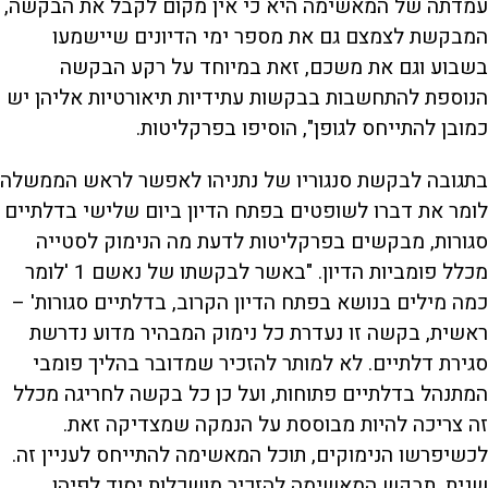
עמדתה של המאשימה היא כי אין מקום לקבל את הבקשה,
המבקשת לצמצם גם את מספר ימי הדיונים שיישמעו
בשבוע וגם את משכם, זאת במיוחד על רקע הבקשה
הנוספת להתחשבות בבקשות עתידיות תיאורטיות אליהן יש
כמובן להתייחס לגופן", הוסיפו בפרקליטות.
בתגובה לבקשת סנגוריו של נתניהו לאפשר לראש הממשלה
לומר את דברו לשופטים בפתח הדיון ביום שלישי בדלתיים
סגורות, מבקשים בפרקליטות לדעת מה הנימוק לסטייה
מכלל פומביות הדיון. "באשר לבקשתו של נאשם 1 'לומר
כמה מילים בנושא בפתח הדיון הקרוב, בדלתיים סגורות' –
ראשית, בקשה זו נעדרת כל נימוק המבהיר מדוע נדרשת
סגירת דלתיים. לא למותר להזכיר שמדובר בהליך פומבי
המתנהל בדלתיים פתוחות, ועל כן כל בקשה לחריגה מכלל
זה צריכה להיות מבוססת על הנמקה שמצדיקה זאת.
לכשיפרשו הנימוקים, תוכל המאשימה להתייחס לעניין זה.
שנית, תבקש המאשימה להזכיר מושכלות יסוד לפיהן