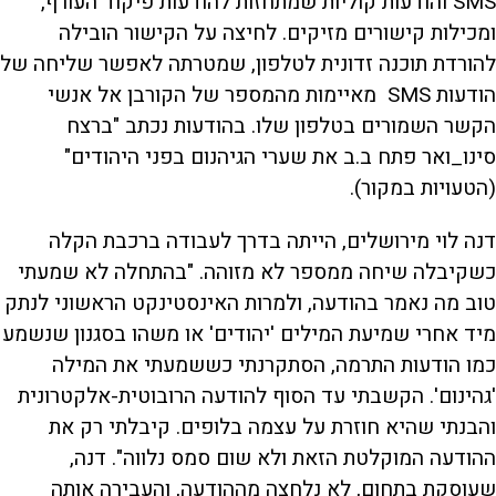
SMS והודעות קוליות שמתחזות להודעות פיקוד העורף,
ומכילות קישורים מזיקים. לחיצה על הקישור הובילה
להורדת תוכנה זדונית לטלפון, שמטרתה לאפשר שליחה של
הודעות SMS מאיימות מהמספר של הקורבן אל אנשי
הקשר השמורים בטלפון שלו. בהודעות נכתב "ברצח
סינו_ואר פתח ב.ב את שערי הגיהנום בפני היהודים"
(הטעויות במקור).
דנה לוי מירושלים, הייתה בדרך לעבודה ברכבת הקלה
כשקיבלה שיחה ממספר לא מזוהה. "בהתחלה לא שמעתי
טוב מה נאמר בהודעה, ולמרות האינסטינקט הראשוני לנתק
מיד אחרי שמיעת המילים 'יהודים' או משהו בסגנון שנשמע
כמו הודעות התרמה, הסתקרנתי כששמעתי את המילה
'גהינום'. הקשבתי עד הסוף להודעה הרובוטית-אלקטרונית
והבנתי שהיא חוזרת על עצמה בלופים. קיבלתי רק את
ההודעה המוקלטת הזאת ולא שום סמס נלווה". דנה,
שעוסקת בתחום, לא נלחצה מההודעה, והעבירה אותה