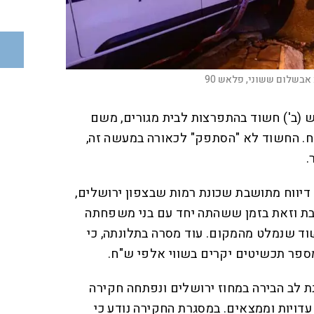
אבשלום ששוני, פלאש 90
 (ב') חשוד בהתפרצות לבית מגורים, משם
"ח. החשוד לא "הסתפק" לכאורה במעשה זה,
.
יווח מתושבת שכונת רמות שבצפון ירושלים,
בת וזאת בזמן ששהתה יחד עם בני משפחתה
וד שנמלט מהמקום. עוד מסרה בתלונתה, כי
פר תכשיטים יקרים בשווי אלפי ש"ח.
ת לב הבירה במחוז ירושלים ונפתחה חקירה
דויות וממצאים. במסגרת החקירה נודע כי