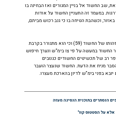
רצות זאת, שב החשוד אל בניין המגורים ואז הבחינה בו
ות. במעמד זה התעניין החשוד על אודות
זור, וכשהבת הטיחה בו כי גנב רכוש מביתם,
במסגרת חקירת המקרה נודעה זהותו של החשוד (59) וכי הוא מתגורר בקרבת
ר החשוד במעשה על פי צו בימ"ש ונערך חיפוש
פר רב של תכשיטים החשודים כגנובים
סבר מניח את הדעת. החשוד שנעצר הועבר
יובא בפני בימ"ש לדיון בהארכת מעצרו.
פים הנסתרים בתוכנית הנסיגה מעזה
 אלא על הסטטוס קוו"