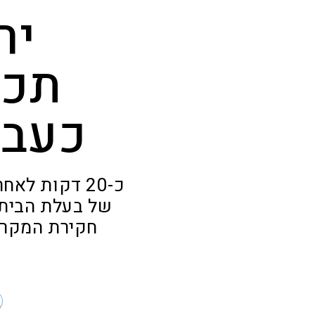
יר
תכש
כעבו
כ-20 דקות ל
של בעלת הבית 