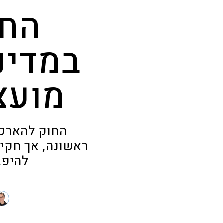
החל
במדינ
מועצ
החוק להארכת
ראשונה, אך חקי
להיפג