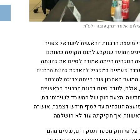
ילום:
אלעד זגמן, ענבה - לע"מ
 של עשרה מבין 11 חברי מועצת הרבנות הראשית לישראל צפויה
גיע המועד שנקבע לתום תקופת כהונתם
 הנוכחית הייתה אמורה לסיים את כהונתה
ארכה פעמיים במקביל להארכת כהונת הרבנים
המועד האחרון שבו הייתה צריכה להיבחר
אולם, לנוכח סיום כהונת הרבנים הראשיים
חדשה. הצעת חוק של המשרד לשירותי דת,
עצה הנוכחית עד לסוף חודש דצמבר, אושרה
אשונה, אך חקיקתה עוד לא הושלמה.
על פי חוק מספר תפקידים, שניים מהם