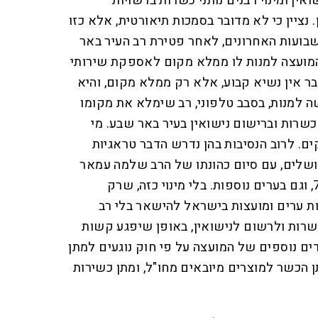
ואין ומינוי רבנים נותני כשרות ברשויות
נציין כי לא מדובר בסמכות תיאורטית, אלא כזו
ועות האחרונים, לאחר פטירת רב העיר באר
המועצה למנות לו ממלא מקום לאספקת שירותי
ר אין נשיא קבוע, אלא רק ממלא מקום, והיא
 למנות, בסבב טלפוני, רב שימלא את מקומו
שרות וברישום נישואין בעיר באר שבע. מי
ים. לרוב הנסיבות בהן נדרש הדבר טראגיות
ושלים, עם סיום כהונתו של הרב שלמה עמאר
כרב העיר לאחר שהגיע לגיל 75, וגם בערים נוספות. בלי מינוי כזה, שרק
ת ערים ומועצות בישראל להישאר בלי רב
שרות ולרשום לנישואין, באופן שיפגע קשות
ם נוספים של המועצה על פי חוק נוגעים למתן
ן הכשר למוצרים מיובאים מחו"ל, ומתן כשירות