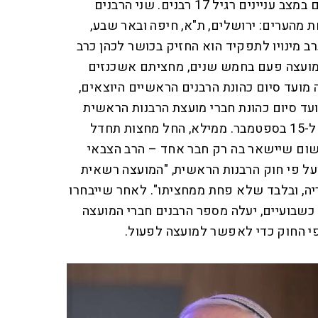
במועצת הרבנות הראשית חברים במצב עניינים רגיל 17 רבנים. שני הרבנים
 מהערים: ירושלים, ת"א, חיפה ובאר שבע,
 מינויו לתפקיד הוא החזיק בכושר לכהן כרב
מועצה פעם בחמש שנים, מחציתם אשכנזים
ועד סיום כהונת הרבנים הראשיים היוצאים,
ועד סיום כהונת חברי מועצת הרבנות הראשית
הנבחרים המכהנים כיום, ונקבע ל-15 בספטמבר. ממילא, החל מחצות תחדל
ום שיישאר בה רק חבר אחד – הרב הצבאי
על פי חוק הרבנות הראשית, "המועצה רשאית
, ובלבד שלא פחת ממחציתו". לאחר שייבחרו
כשבועיים, יעלה מספר הרבנים חברי המועצה