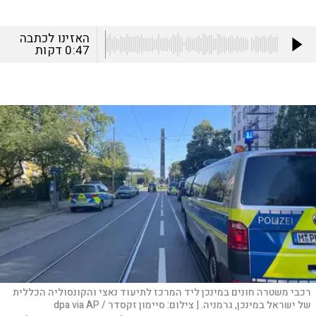
האזינו לכתבה
0:47
דקות
רכבי משטרה חונים במינכן ליד המרכז לתיעוד נאצי והקונסוליה הכללית
של ישראל במינכן, גרמניה. |
צילום:
סיימון זקסדר / dpa via AP