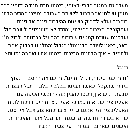
מעלה גם במגזר הדתי-לאומי, בימינו חכם חנוכה ודומיו כבר
מזמן נשלחו אחר כבוד ללשכת העבודה. צעירי המגזר הדתי
בוחרים שלא לדבוק בשיטת ההיכרות פנים אל פנים
שמקובלת בציבור החילוני, ומנגד לא מעוניינים לשבת מול
שדכנית עטורת קמטים שתנזוף בהם על בררנותם. לרגל ט"ו
באב, יצאנו לעולם הדיגיטלי הגדול והחלטנו לבדוק אחת
ולתמיד – איך הדתיים מכירים בימינו את שאהבה נפשם?
רינגל
"נו זה כמו טינדר, רק לדתיים". זה כנראה ההסבר הנפוץ
ביותר שתקבלו כאשר תביטו בבלבול בלוגו התכלת בצורת
טבעת הנישואין, ותנסו להבין מה לחובשי הכיפה עם
אפליקציה שנראית כמו כל אפליקציית היכרויות חילונית.
האפליקציה הזו אמנם עדיין צוברת תאוצה, אבל אין ספק
שהיא בשורה חדשה ומרעננת יותר מכל אתרי ההיכרויות
הישנים, שאהובה במיוחד על צעירי המגזר.