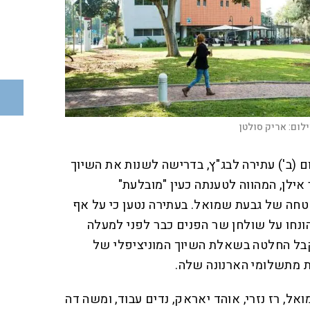
לום:
אריק סולטן
ם (ב') עתירה לבג"ץ, בדרישה לשנות את השיוך
אילן, המהווה לטענתה כעין "מובלעת"
טחה של גבעת שמואל. בעתירה נטען כי על אף
ונחו על שולחן שר הפנים כבר לפני למעלה
לקבל החלטה בשאלת השיוך המוניציפלי של
 מתשלומי הארנונה שלה.
אל, רז נזרי, אוהד יאראק, נדים עבוד, ומשה דה