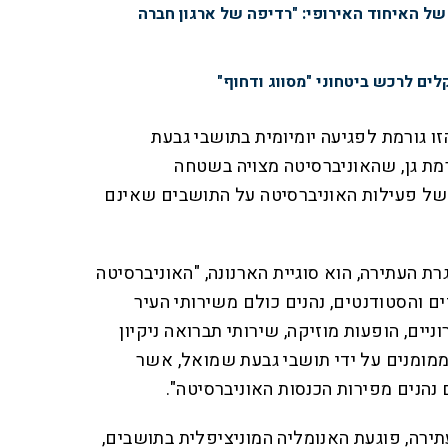
של האיחוד האירופי: "רדיפה של ארגון חברה
ם לרכש ביטחוני "מסווג ודחוף"
זו גורמת לפגיעה יומיומית בתושבי גבעת
מת גן, שהאוניברסיטה מצויה בשטחה
של פעילות האוניברסיטה על התושבים שאינם
ת העתירה, הוא סוגיית הארנונה, "האוניברסיטה
ם והסטודנטים, נהנים כולם משירותי העיר
יים, הופעות מוזיקה, שירותי תברואה ניקיון
הממומנים על ידי תושבי גבעת שמואל, אשר
נהנים מפירות הכנסות האוניברסיטה".
עתירה, פוגעת האנומליה המוניציפלית בתושבים,