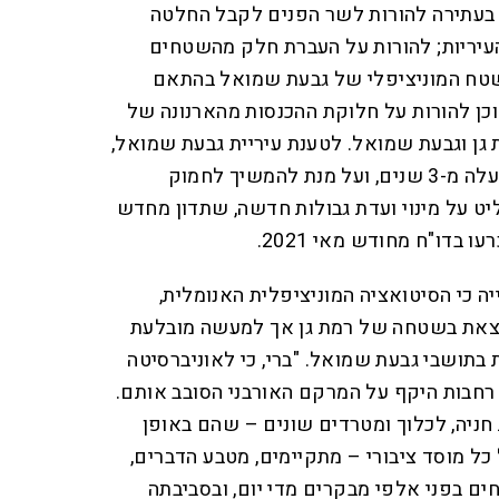
בעתירה להורות לשר הפנים לקבל החלטה
 העיריות; להורות על העברת חלק מהשטחים
שטח המוניציפלי של גבעת שמואל בהתאם
וכן להורות על חלוקת ההכנסות מהארנונה של
ת גן וגבעת שמואל. לטענת עיריית גבעת שמואל,
שר הפנים גורר רגליים כבר למעלה מ-3 שנים, ועל מנת להמשיך לחמוק
ט על מינוי ועדת גבולות חדשה, שתדון מחדש
בדו"ח מחודש מאי 2021.
יה כי הסיטואציה המוניציפלית האנומלית,
צאת בשטחה של רמת גן אך למעשה מובלעת
בתושבי גבעת שמואל. "ברי, כי לאוניברסיטה
רחבות היקף על המרקם האורבני הסובב אותם.
 חניה, לכלוך ומטרדים שונים – שהם באופן
ל מוסד ציבורי – מתקיימים, מטבע הדברים,
ם בפני אלפי מבקרים מדי יום, ובסביבתה